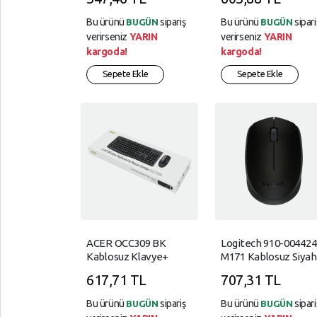
İçinde)
USB Mouse
Bu ürünü
sipariş
Bu ürünü
sipari
BUGÜN
BUGÜN
verirseniz
YARIN
verirseniz
YARIN
kargoda!
kargoda!
Sepete Ekle
Sepete Ekle
ACER OCC309 BK
Logitech 910-004424
Kablosuz Klavye+
M171 Kablosuz Siyah
Mouse Set
Mouse
617,71 TL
707,31 TL
Bu ürünü
sipariş
Bu ürünü
sipari
BUGÜN
BUGÜN