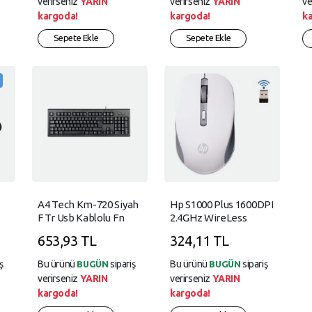
verirseniz
YARIN
verirseniz
YARIN
ve
kargoda!
kargoda!
k
Sepete Ekle
Sepete Ekle
A4 Tech Km-720 Siyah
Hp S1000 Plus 1600DPI
F Tr Usb Kablolu Fn
2.4GHz WireLess
Multimedya Klavye
Beyaz Kablosuz Mouse
653,93 TL
324,11 TL
(Pil İçinde)
ş
Bu ürünü
sipariş
Bu ürünü
sipariş
BUGÜN
BUGÜN
verirseniz
YARIN
verirseniz
YARIN
kargoda!
kargoda!