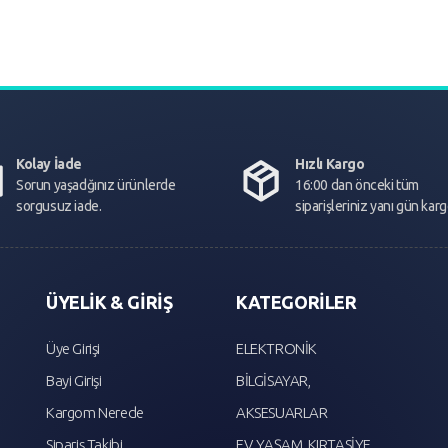
Kolay İade
Hızlı Kargo
Sorun yaşadğınız ürünlerde
16:00 dan önceki tüm
sorgusuz iade.
siparişleriniz yanı gün kar
ÜYELİK & GİRİŞ
KATEGORİLER
Üye Girişi
ELEKTRONİK
Bayi Girişi
BİLGİSAYAR,
Kargom Nerede
AKSESUARLAR
Sipariş Takibi
EV, YAŞAM, KIRTASİYE,