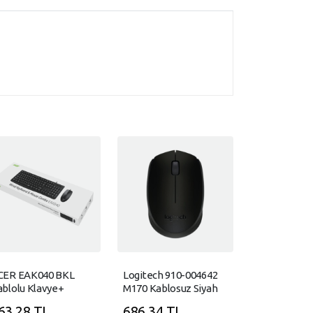
CER EAK040 BKL
Logitech 910-004642
ablolu Klavye+
M170 Kablosuz Siyah
ouse Set
Mouse
63,28 TL
686,34 TL