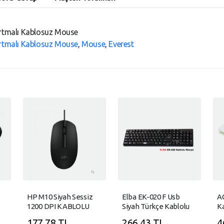
rtmalı Kablosuz Mouse
rtmalı Kablosuz Mouse
,
Mouse
,
Everest
HP M10 Siyah Sessiz
Elba EK-020 F Usb
A
1200 DPI KABLOLU
Siyah Türkçe Kablolu
K
k
Usb Optik Mouse
Standart Klavye
M
177,78 TL
266,43 TL
4