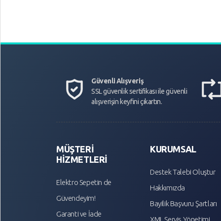
Güvenli Alışveriş
SSL güvenlik sertifikası ile güvenli
alışverişin keyfini çıkartın.
MÜŞTERİ
KURUMSAL
HİZMETLERİ
Destek Talebi Oluştur
Elektro Sepetin de
Hakkımızda
Güvendeyim!
Bayilik Başvuru Şartları
Garanti ve İade
XML Servis Yönetimi