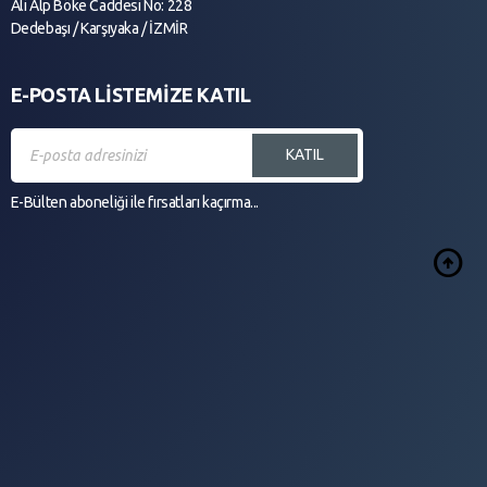
Ali Alp Böke Caddesi No: 228
Dedebaşı / Karşıyaka / İZMİR
E-POSTA LİSTEMİZE KATIL
KATIL
E-Bülten aboneliği ile fırsatları kaçırma...
arrow_circle_up