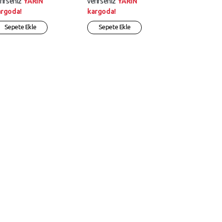
rirseniz
YARIN
verirseniz
YARIN
argoda!
kargoda!
Sepete Ekle
Sepete Ekle