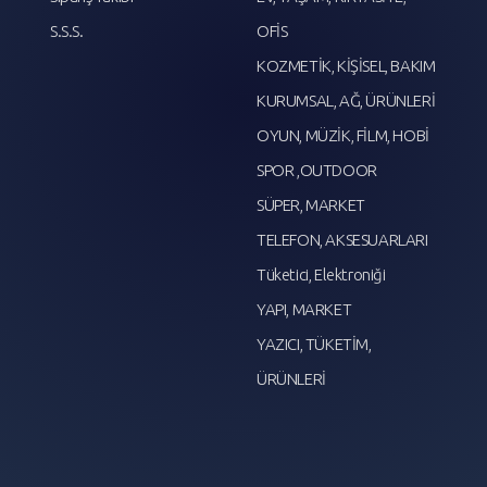
S.S.S.
OFİS
KOZMETİK, KİŞİSEL, BAKIM
KURUMSAL, AĞ, ÜRÜNLERİ
OYUN, MÜZİK, FİLM, HOBİ
SPOR ,OUTDOOR
SÜPER, MARKET
TELEFON, AKSESUARLARI
Tüketici, Elektroniği
YAPI, MARKET
YAZICI, TÜKETİM,
ÜRÜNLERİ