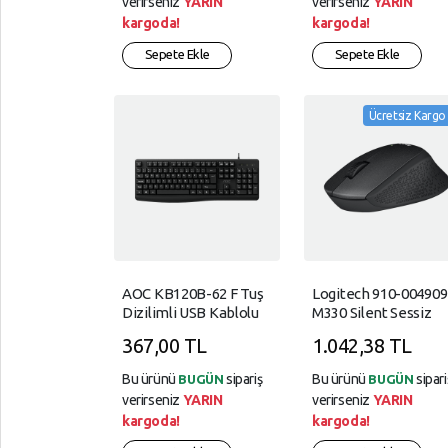
verirseniz
YARIN
verirseniz
YARIN
kargoda!
kargoda!
Sepete Ekle
Sepete Ekle
Ücretsiz Kargo
AOC KB120B-62 F Tuş
Logitech 910-004909
Dizilimli USB Kablolu
M330 Silent Sessiz
Klavye
Plus Kablosuz Black
367,00 TL
1.042,38 TL
Siyah Mouse
Bu ürünü
sipariş
Bu ürünü
sipari
BUGÜN
BUGÜN
verirseniz
YARIN
verirseniz
YARIN
kargoda!
kargoda!