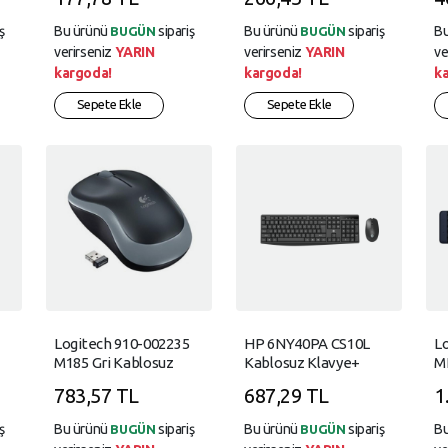
(1,5mt Kablo
Uzunluğu)
ş
Bu ürünü
sipariş
Bu ürünü
sipariş
B
BUGÜN
BUGÜN
verirseniz
YARIN
verirseniz
YARIN
ve
kargoda!
kargoda!
k
Sepete Ekle
Sepete Ekle
Logitech 910-002235
HP 6NY40PA CS10L
L
M185 Gri Kablosuz
Kablosuz Klavye+
M
Mouse Optik 1000 Dpı
Mouse Set
K
783,57 TL
687,29 TL
1
Buton
ş
Bu ürünü
sipariş
Bu ürünü
sipariş
B
BUGÜN
BUGÜN