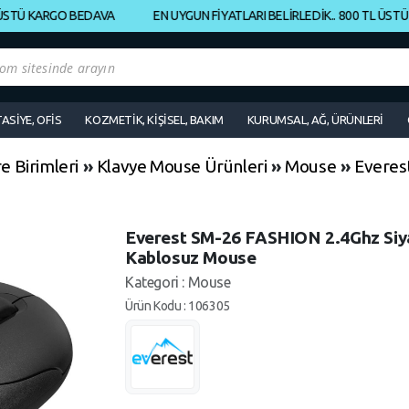
TÜ KARGO BEDAVA
EN UYGUN FİYATLARI BELİRLEDİK.. 800 TL ÜSTÜ KA
TASİYE, OFİS
KOZMETİK, KİŞİSEL, BAKIM
KURUMSAL, AĞ, ÜRÜNLERİ
 Birimleri
»
Klavye Mouse Ürünleri
»
Mouse
»
Everes
Everest SM-26 FASHION 2.4Ghz Siy
Kablosuz Mouse
Kategori : Mouse
Ürün Kodu : 106305