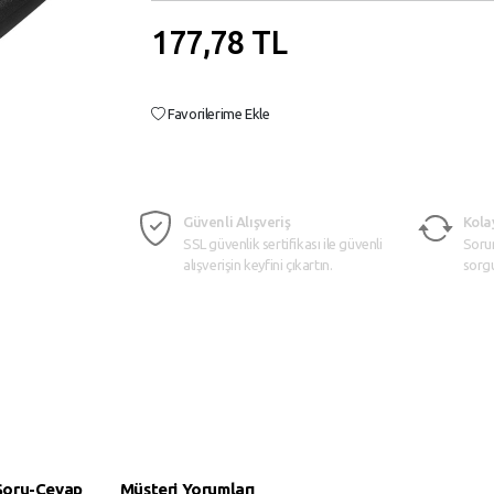
177,78
TL
Favorilerime Ekle
Güvenli Alışveriş
Kola
SSL güvenlik sertifikası ile güvenli
Soru
alışverişin keyfini çıkartın.
sorg
Soru-Cevap
Müşteri Yorumları