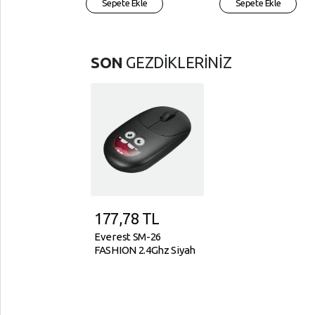
Sepete Ekle
Sepete Ekle
SON
GEZDİKLERİNİZ
177,78
TL
Everest SM-26
FASHION 2.4Ghz Siyah
Kabartmalı Kablosuz
Mouse