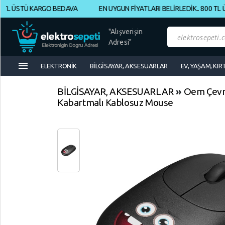
L ÜSTÜ KARGO BEDAVA
EN UYGUN FİYATLARI BELİRLEDİK.. 800 TL ÜS
Müşteri
Panelim
"Alışverişin
Adresi"
menu
Yeni
ELEKTRONİK
BİLGİSAYAR, AKSESUARLAR
EV, YAŞAM, KIR
Gelenler
BİLGİSAYAR, AKSESUARLAR
»
Oem Çevre
İndirimdekiler
Kabartmalı Kablosuz Mouse
Kategoriye
Göre
Alışveriş
Yap
ELEKTRONİK
Geri
Geri
Geri
Dön
Dön
Dön
BİLGİSAYAR,