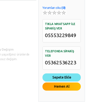
Yorumları oku
(0)
TIKLA WHATSAPP İLE
SİPARİŞ VER
05553229849
y Değişim
TELEFONDA SİPARİŞ
n yaşadğınız ürünlerde
VER
usuz değişim.
05362536223
Sepete Ekle
Hemen Al