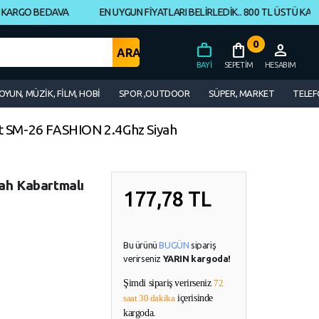
RGO BEDAVA
EN UYGUN FİYATLARI BELİRLEDİK.. 800 TL ÜSTÜ KARGO 
0
work
shopping_bag
person
BAYI
SEPETIM
HESABIM
OYUN, MÜZİK, FİLM, HOBİ
SPOR ,OUTDOOR
SÜPER, MARKET
TELEF
t SM-26 FASHION 2.4Ghz Siyah
ah Kabartmalı
177,78
TL
Bu ürünü
BUGÜN
sipariş
verirseniz
YARIN kargoda!
Şimdi sipariş verirseniz
72
saat 30 dakika
içerisinde
kargoda.