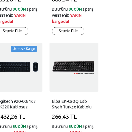
u ürünü
sipariş
Bu ürünü
sipariş
BUGÜN
BUGÜN
rirseniz
YARIN
verirseniz
YARIN
argoda!
kargoda!
Sepete Ekle
Sepete Ekle
Ücretsiz Kargo
ogitech 920-003163
Elba EK-020 Q Usb
K220 Kablosuz
Siyah Türkçe Kablolu
lavye Mouse Set
Standart Klavye
.432,26 TL
266,43 TL
u ürünü
sipariş
Bu ürünü
sipariş
BUGÜN
BUGÜN