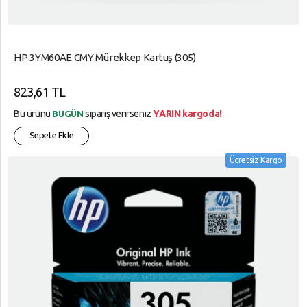
HP 3YM60AE CMY Mürekkep Kartuş (305)
823,61 TL
Bu ürünü
sipariş verirseniz
YARIN kargoda!
BUGÜN
Sepete Ekle
Ücretsiz Kargo