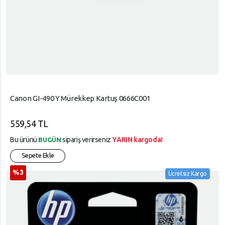
Canon GI-490 Y Mürekkep Kartuş 0666C001
559,54 TL
Bu ürünü
sipariş verirseniz
YARIN kargoda!
BUGÜN
Sepete Ekle
%3
Ücretsiz Kargo