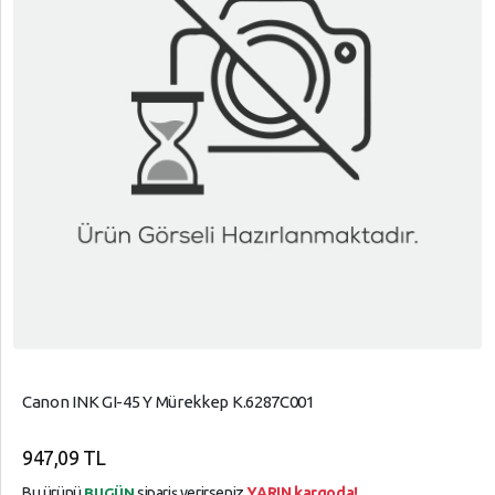
Canon INK GI-45 Y Mürekkep K.6287C001
947,09 TL
Bu ürünü
sipariş verirseniz
YARIN kargoda!
BUGÜN