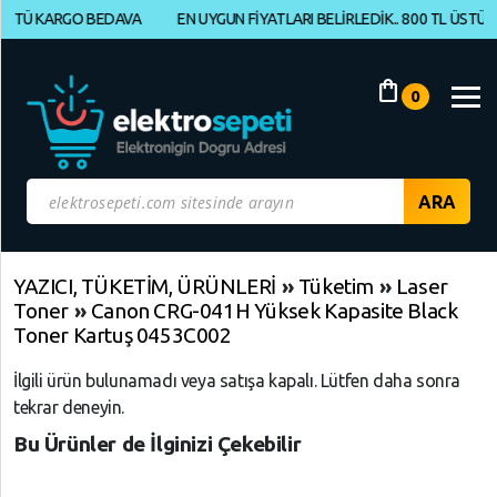
Ü KARGO BEDAVA
EN UYGUN FİYATLARI BELİRLEDİK.. 800 TL ÜSTÜ KAR
Müşteri
Panelim
shopping_bag
0
Yeni
Gelenler
İndirimdekiler
Kategoriye
YAZICI, TÜKETİM, ÜRÜNLERİ
»
Tüketim
»
Laser
Toner
»
Canon CRG-041H Yüksek Kapasite Black
Göre
Toner Kartuş 0453C002
Alışveriş
Yap
İlgili ürün bulunamadı veya satışa kapalı. Lütfen daha sonra
tekrar deneyin.
ELEKTRONİK
Geri
Geri
Bu Ürünler de İlginizi Çekebilir
Dön
Dön
BİLGİSAYAR,