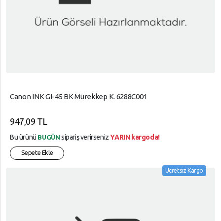
Canon INK GI-45 BK Mürekkep K. 6288C001
947,09 TL
Bu ürünü
sipariş verirseniz
YARIN kargoda!
BUGÜN
Sepete Ekle
Ücretsiz Kargo