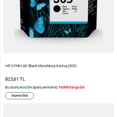
HP 3YM61AE Black Mürekkep Kartuş (305)
823,61 TL
Bu ürünü
sipariş verirseniz
YARIN kargoda!
BUGÜN
Sepete Ekle