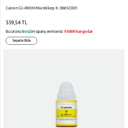
Canon GI-490 M Mürekkep K. 0665C001
559,54 TL
Bu ürünü
sipariş verirseniz
YARIN kargoda!
BUGÜN
Sepete Ekle