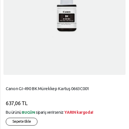
Canon GI-490 BK Mürekkep Kartuş 0663C001
637,06 TL
Bu ürünü
sipariş verirseniz
YARIN kargoda!
BUGÜN
Sepete Ekle