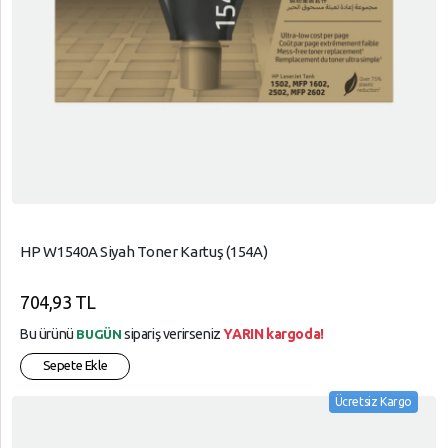
HP W1540A Siyah Toner Kartuş (154A)
704,93 TL
Bu ürünü
sipariş verirseniz
YARIN kargoda!
BUGÜN
Sepete Ekle
Ücretsiz Kargo