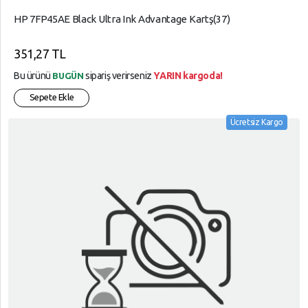
Ve
SÜPER,
İade
HP 7FP45AE Black Ultra Ink Advantage Kartş(37)
MARKET
TELEFON,
351,27 TL
AKSESUARLARI
Bu ürünü
sipariş verirseniz
YARIN kargoda!
BUGÜN
Tüketici,
Sepete Ekle
Elektroniği
Ücretsiz Kargo
YAPI,
MARKET
YAZICI,
TÜKETİM,
ÜRÜNLERİ