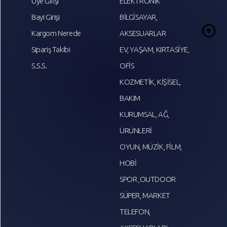
Üye Girişi
ELEKTRONİK
Bayi Girişi
BİLGİSAYAR,
arrow_circle_up
Kargom Nerede
AKSESUARLAR
Sipariş Takibi
EV, YAŞAM, KIRTASİYE,
S.S.S.
OFİS
KOZMETİK, KİŞİSEL,
BAKIM
KURUMSAL, AĞ,
ÜRÜNLERİ
OYUN, MÜZİK, FİLM,
HOBİ
SPOR ,OUTDOOR
SÜPER, MARKET
TELEFON,