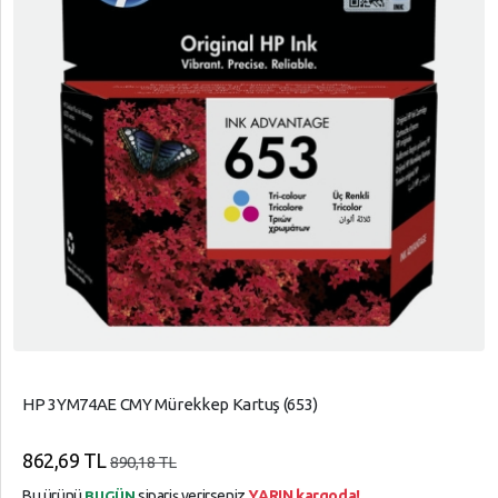
HP 3YM74AE CMY Mürekkep Kartuş (653)
862,69 TL
890,18 TL
Bu ürünü
sipariş verirseniz
YARIN kargoda!
BUGÜN