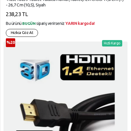
- 26,7 Cm (10,5), Siyah
238,23 TL
Bu ürünü
sipariş verirseniz
YARIN kargoda!
BUGÜN
Hızlıca Göz At
%20
Hızlı Kargo