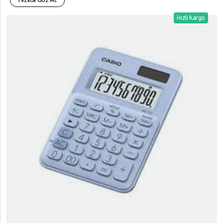
SÜPER,
MARKET
Hızlı Kargo
TELEFON,
AKSESUARLARI
Tüketici,
Elektroniği
YAPI,
MARKET
YAZICI,
TÜKETİM,
ÜRÜNLERİ
YARDIM
VE
AYARLAR
Gizlilik