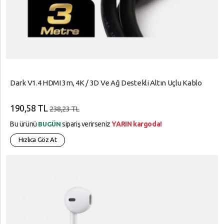
Dark V1.4 HDMI 3m, 4K / 3D Ve Ağ Destekli Altın Uçlu Kablo
190,58 TL
238,23 TL
Bu ürünü
sipariş verirseniz
YARIN kargoda!
BUGÜN
Hızlıca Göz At