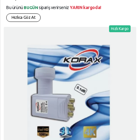
Bu ürünü
sipariş verirseniz
YARIN kargoda!
BUGÜN
Hızlıca Göz At
Hızlı Kargo
arrow_circle_up