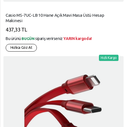
Kuralları
Casio MS-7UC-LB 10 Hane Açık Mavi Masa Üstü Hesap
Garanti
Makinesi
Ve
İade
437,33 TL
Bu ürünü
sipariş verirseniz
YARIN kargoda!
BUGÜN
Hızlıca Göz At
Hızlı Kargo