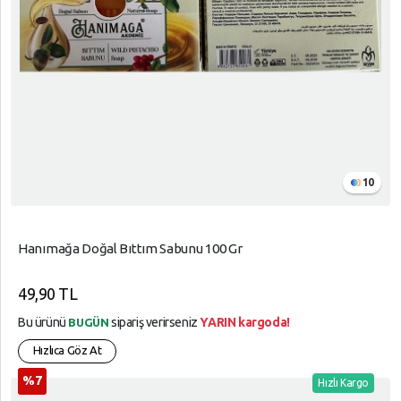
10
Hanımağa Doğal Bıttım Sabunu 100 Gr
49,90 TL
Bu ürünü
sipariş verirseniz
YARIN kargoda!
BUGÜN
Hızlıca Göz At
%7
Hızlı Kargo