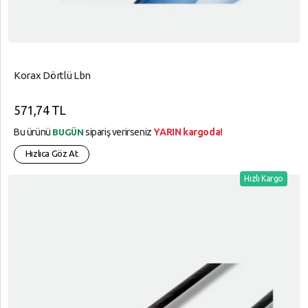
Korax Dörtlü Lbn
571,74 TL
Bu ürünü
sipariş verirseniz
YARIN kargoda!
BUGÜN
Hızlıca Göz At
Hızlı Kargo