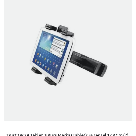
Trust 18639 Tablet Tutucu Marka (Tablet): Evrensel 17,8 Cm (7)