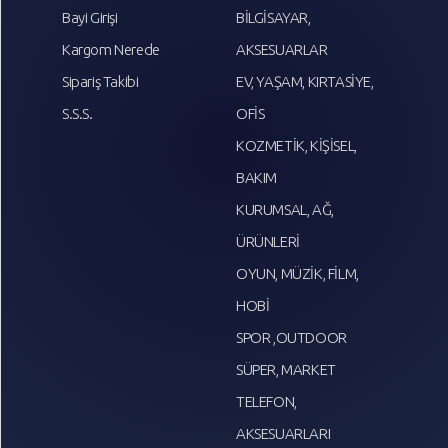
Bayi Girişi
BİLGİSAYAR,
Kargom Nerede
AKSESUARLAR
Sipariş Takibi
EV, YAŞAM, KIRTASİYE,
S.S.S.
OFİS
KOZMETİK, KİŞİSEL,
BAKIM
KURUMSAL, AĞ,
ÜRÜNLERİ
OYUN, MÜZİK, FİLM,
HOBİ
SPOR ,OUTDOOR
SÜPER, MARKET
TELEFON,
AKSESUARLARI