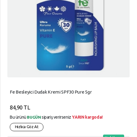
Fe Besleyici Dudak Kremi SPF30 Pure 5gr
84,90 TL
Bu ürünü
sipariş verirseniz
YARIN kargoda!
BUGÜN
Hızlıca Göz At