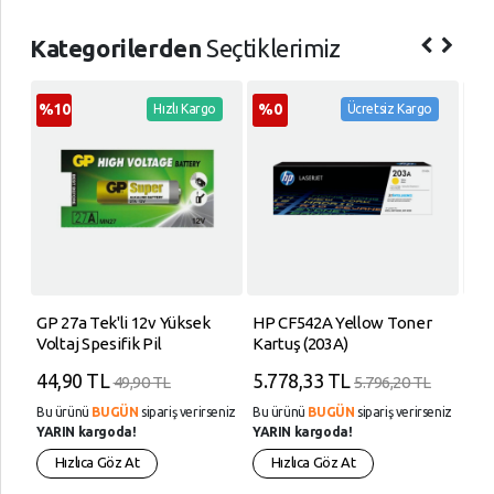
Kategorilerden
Seçtiklerimiz
%10
%0
Hızlı Kargo
Ücretsiz Kargo
GP 27a Tek'li 12v Yüksek
HP CF542A Yellow Toner
Tel
Voltaj Spesifik Pil
Kartuş (203A)
30M
44,90 TL
5.778,33 TL
97
49,90 TL
5.796,20 TL
eniz
Bu ürünü
BUGÜN
sipariş verirseniz
Bu ürünü
BUGÜN
sipariş verirseniz
Bu 
YARIN kargoda!
YARIN kargoda!
YAR
Hızlıca Göz At
Hızlıca Göz At
H