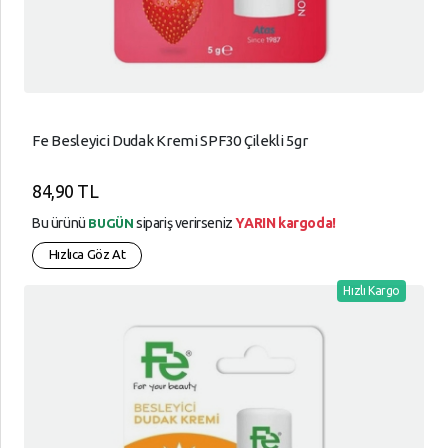
Fe Besleyici Dudak Kremi SPF30 Çilekli 5gr
84,90 TL
Bu ürünü
sipariş verirseniz
YARIN kargoda!
BUGÜN
Hızlıca Göz At
Hızlı Kargo