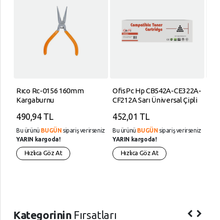
Ürünleri
Parfüm ve
Deodarant
Parfümler
Saç
Bakım
Rıco Rc-0156 160mm
OfisPc Hp CB542A-CE322A-
Sun
Ürünleri
Kargaburnu
CF212A Sarı Üniversal Çipli
Orj
Muadil Toner
48
Yüz
490,94 TL
452,01 TL
71
Bakım
Ürünleri
eniz
Bu ürünü
BUGÜN
sipariş verirseniz
Bu ürünü
BUGÜN
sipariş verirseniz
Bu 
YARIN kargoda!
YARIN kargoda!
YAR
Sağlık
Hızlıca Göz At
Hızlıca Göz At
H
Kişisel
Bakım
Ürünleri
Kategorinin
Fırsatları