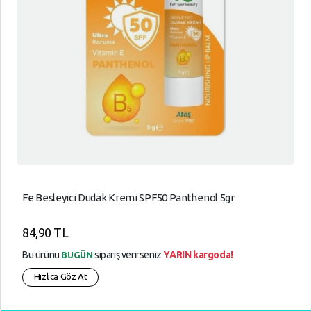
Fe Besleyici Dudak Kremi SPF50 Panthenol 5gr
84,90 TL
Bu ürünü
sipariş verirseniz
YARIN kargoda!
BUGÜN
Hızlıca Göz At