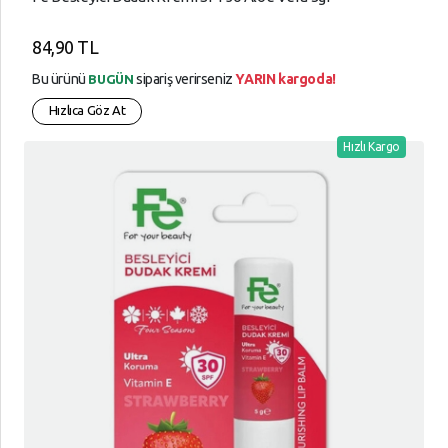
84,90 TL
Bu ürünü
sipariş verirseniz
YARIN kargoda!
BUGÜN
Hızlıca Göz At
Hızlı Kargo