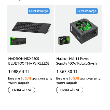
o
Ücretsiz Kargo
Ücretsiz Kargo
HADRON HDX2505
Hadron Hd411 Power
Hyt
k
BLUETOOTH + WIRELESS
Supply 400W Kutulu Siyah
Lig
sı,
KLAVYE + TOUCH PAD Q
Dat
1.088,64 TL
1.563,30 TL
14
SİYAH
eniz
Bu ürünü
BUGÜN
sipariş verirseniz
Bu ürünü
BUGÜN
sipariş verirseniz
Bu 
YARIN kargoda!
YARIN kargoda!
YAR
Hızlıca Göz At
Hızlıca Göz At
H