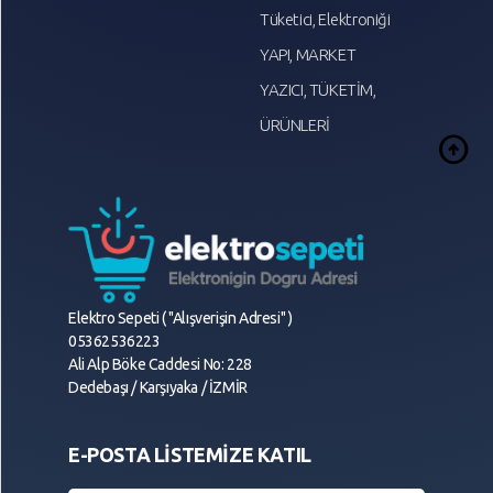
Tüketici, Elektroniği
YAPI, MARKET
YAZICI, TÜKETİM,
ÜRÜNLERİ
arrow_circle_up
Elektro Sepeti ( "Alışverişin Adresi" )
05362536223
Ali Alp Böke Caddesi No: 228
Dedebaşı / Karşıyaka / İZMİR
E-POSTA LİSTEMİZE KATIL