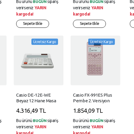
ş
Bu ürünü
sipariş
Bu ürünü
sipariş
B
BUGÜN
BUGÜN
verirseniz
YARIN
verirseniz
YARIN
ve
kargoda!
kargoda!
k
Sepete Ekle
Sepete Ekle
Ücretsiz Kargo
Ücretsiz Kargo
Casio DE-12E-WE
Casio FX-991ES Plus
Beyaz 12 Hane Masa
Pembe 2. Versiyon
Üstü Ergonomik Tuşlu
Bilimsel Fonksiyonlu
4.316,49 TL
1.854,09 TL
Hesap Makinesi
Hesap Makinesi
ş
Bu ürünü
sipariş
Bu ürünü
sipariş
BUGÜN
BUGÜN
verirseniz
YARIN
verirseniz
YARIN
kargoda!
kargoda!