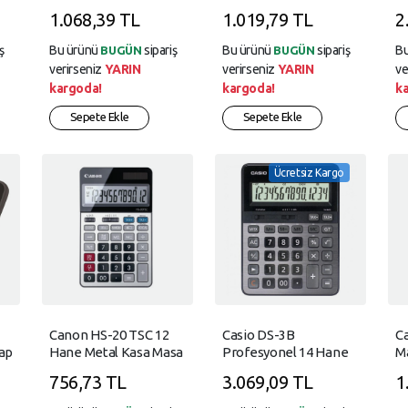
Hane Masa Üstü Hesap
Fonksiyonlu Hesap
F
1.068,39 TL
1.019,79 TL
2
Makinesi
Makinesi 2.Versiyon
M
ş
Bu ürünü
sipariş
Bu ürünü
sipariş
B
BUGÜN
BUGÜN
verirseniz
YARIN
verirseniz
YARIN
ve
kargoda!
kargoda!
k
Sepete Ekle
Sepete Ekle
Ücretsiz Kargo
Canon HS-20 TSC 12
Casio DS-3B
Ca
ap
Hane Metal Kasa Masa
Profesyonel 14 Hane
Ma
Üstü Hesap Makinesi
Masa Üstü Hesap
F
756,73 TL
3.069,09 TL
1
Makinesi
Ma