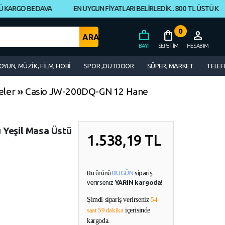
ARGO BEDAVA
EN UYGUN FİYATLARI BELİRLEDİK.. 800 TL ÜSTÜ KARGO
0
work
shopping_bag
person
BAYI
SEPETIM
HESABIM
OYUN, MÜZİK, FİLM, HOBİ
SPOR ,OUTDOOR
SÜPER, MARKET
TELEF
eler
»
Casio JW-200DQ-GN 12 Hane
Yeşil Masa Üstü
1.538,19
TL
Bu ürünü
BUGÜN
sipariş
verirseniz
YARIN kargoda!
Şimdi sipariş verirseniz
54
saat 59 dakika
içerisinde
kargoda.