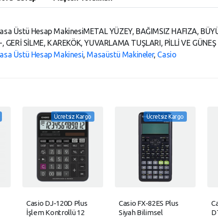
 Masa Üstü Hesap MakinesiMETAL YÜZEY, BAĞIMSIZ HAFIZA, BÜ
+--, GERİ SİLME, KAREKÖK, YUVARLAMA TUŞLARI, PİLLİ VE GÜNE
asa Üstü Hesap Makinesi
,
Masaüstü Makineler
,
Casio
Ücretsiz Kargo
Ücretsiz Kargo
Casio DJ-120D Plus
Casio FX-82ES Plus
C
İşlem Kontrollü 12
Siyah Bilimsel
DT