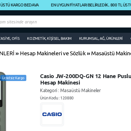
TÜ KARGO BEDAVA
EN UYGUN FİYATLARI BELİRLEDİK.. 800 TL ÜSTÜ K
TASİYE, OFİS
KOZMETİK, KİŞİSEL, BAKIM
KURUMSAL, AĞ, ÜRÜNLERİ
NLERİ
»
Hesap Makineleri ve Sözlük
»
Masaüstü Makin
Casio JW-200DQ-GN 12 Hane Puslu 
Ücretsiz Kargo
Hesap Makinesi
Kategori : Masaüstü Makineler
Ürün Kodu : 120880