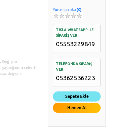
Yorumları oku
(0)
TIKLA WHATSAPP İLE
SİPARİŞ VER
05553229849
y Değişim
TELEFONDA SİPARİŞ
n yaşadğınız ürünlerde
VER
usuz değişim.
05362536223
Sepete Ekle
Hemen Al