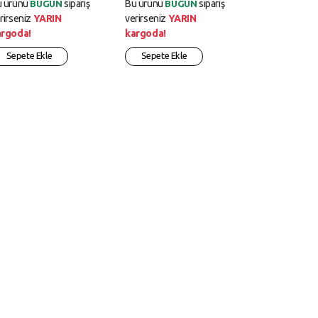
u ürünü
sipariş
Bu ürünü
sipariş
BUGÜN
BUGÜN
rirseniz
YARIN
verirseniz
YARIN
argoda!
kargoda!
Sepete Ekle
Sepete Ekle