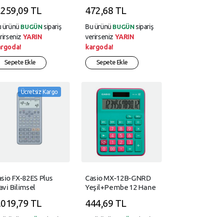
onksiyonlu Hesap
Hesap Makinesi
.259,09 TL
472,68 TL
akinesi
u ürünü
sipariş
Bu ürünü
sipariş
BUGÜN
BUGÜN
rirseniz
YARIN
verirseniz
YARIN
argoda!
kargoda!
Sepete Ekle
Sepete Ekle
Ücretsiz Kargo
sio FX-82ES Plus
Casio MX-12B-GNRD
vi Bilimsel
Yeşil+Pembe 12 Hane
onksiyonlu Hesap
Masa Üstü Hesap
.019,79 TL
444,69 TL
kinesi 2.Versiyon
Makinesi