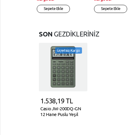
Sepete Ekle
Sepete Ekle
SON
GEZDİKLERİNİZ
Ücretsiz Kargo
1.538,19
TL
Casio JW-200DQ-GN
12 Hane Puslu Yeşil
Masa Üstü Hesap
Makinesi