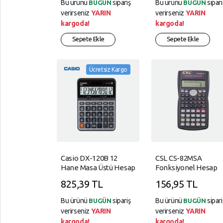
Bu ürünü
sipariş
Bu ürünü
sipari
BUGÜN
BUGÜN
verirseniz
YARIN
verirseniz
YARIN
kargoda!
kargoda!
Sepete Ekle
Sepete Ekle
Ücretsiz Kargo
Casio DX-120B 12
CSL CS-82MSA
Hane Masa Üstü Hesap
Fonksiyonel Hesap
Makinesi
Makinesi
825,39 TL
156,95 TL
Bu ürünü
sipariş
Bu ürünü
sipari
BUGÜN
BUGÜN
verirseniz
YARIN
verirseniz
YARIN
kargoda!
kargoda!