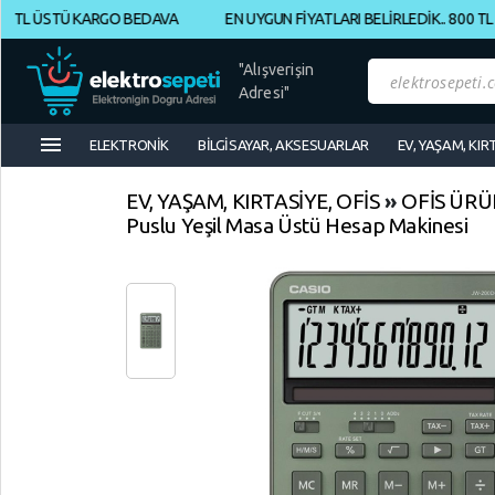
L ÜSTÜ KARGO BEDAVA
EN UYGUN FİYATLARI BELİRLEDİK.. 800 TL ÜS
Müşteri
Panelim
"Alışverişin
Adresi"
menu
Yeni
ELEKTRONİK
BİLGİSAYAR, AKSESUARLAR
EV, YAŞAM, KIR
Gelenler
EV, YAŞAM, KIRTASİYE, OFİS
»
OFİS ÜRÜ
İndirimdekiler
Puslu Yeşil Masa Üstü Hesap Makinesi
Kategoriye
Göre
Alışveriş
Yap
ELEKTRONİK
Geri
Geri
Geri
Dön
Dön
Dön
BİLGİSAYAR,