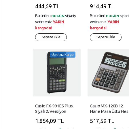
Makinesi
Fonksiyonlu Hesap
444,69 TL
914,49 TL
Makinesi
Bu ürünü
sipariş
Bu ürünü
sipari
BUGÜN
BUGÜN
verirseniz
YARIN
verirseniz
YARIN
kargoda!
kargoda!
Sepete Ekle
Sepete Ekle
Ücretsiz Kargo
Casio FX-991ES Plus
Casio MX-120B 12
Siyah 2. Versiyon
Hane Masa Üstü Hes
Bilimsel Fonksiyonlu
Makinesi
1.854,09 TL
517,59 TL
Hesap Makinesi