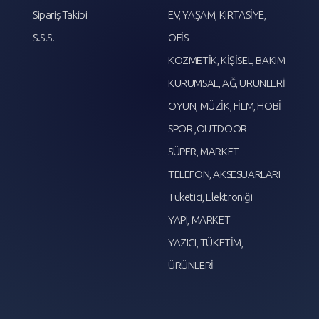
Sipariş Takibi
EV, YAŞAM, KIRTASİYE,
S.S.S.
OFİS
KOZMETİK, KİŞİSEL, BAKIM
KURUMSAL, AĞ, ÜRÜNLERİ
OYUN, MÜZİK, FİLM, HOBİ
SPOR ,OUTDOOR
SÜPER, MARKET
TELEFON, AKSESUARLARI
Tüketici, Elektroniği
YAPI, MARKET
YAZICI, TÜKETİM,
ÜRÜNLERİ