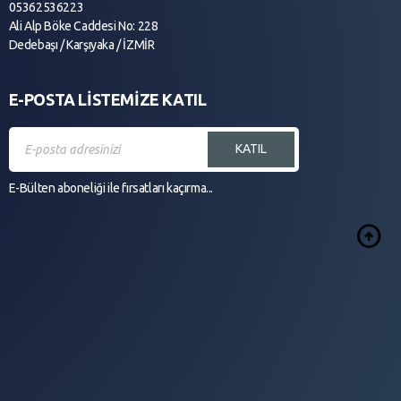
05362536223
Ali Alp Böke Caddesi No: 228
Dedebaşı / Karşıyaka / İZMİR
E-POSTA LİSTEMİZE KATIL
KATIL
E-Bülten aboneliği ile fırsatları kaçırma...
arrow_circle_up