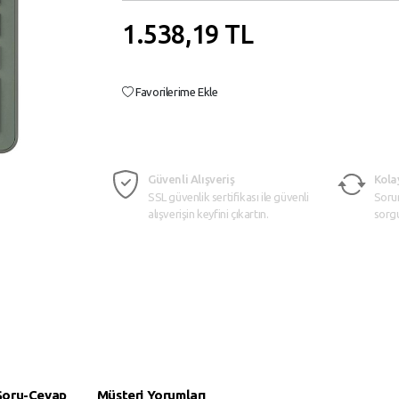
1.538,19
TL
Favorilerime Ekle
Güvenli Alışveriş
Kola
SSL güvenlik sertifikası ile güvenli
Soru
alışverişin keyfini çıkartın.
sorg
Soru-Cevap
Müşteri Yorumları