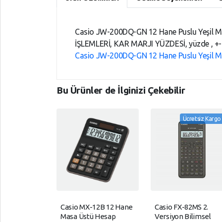
Devam
Şeritli
SÜPER,
Kontrol
Makineler
MARKET
Sistemleri
Casio JW-200DQ-GN 12 Hane Puslu Yeşil
TELEFON,
İŞLEMLERİ, KAR MARJI YÜZDESİ, yüzde , 
Pil Şarj
AKSESUARLARI
YARDIM
Batarya
Casio JW-200DQ-GN 12 Hane Puslu Yeşil M
VE
Tüketici,
Ürünleri
AYARLAR
Elektroniği
Telefon
Bu Ürünler de İlginizi Çekebilir
Gizlilik
YAPI,
Telsiz
Kuralları
MARKET
Çeşitleri
Ücretsiz Kargo
Garanti
YAZICI,
Temizleme
Ve
TÜKETİM,
Bezleri
İade
ÜRÜNLERİ
Casio MX-12B 12 Hane
Casio FX-82MS 2.
Masa Üstü Hesap
Versiyon Bilimsel