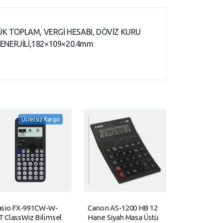
YÜK TOPLAM, VERGİ HESABI, DÖVİZ KURU
Ş ENERJİLİ,182×109×20.4mm
Ücretsiz Kargo
asio FX-991CW-W-
Canon AS-1200 HB 12
 ClassWiz Bilimsel
Hane Siyah Masa Üstü