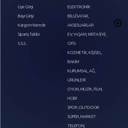
Üye Girişi
ELEKTRONİK
Bayi Girişi
BİLGİSAYAR,
arrow_circle_up
Kargom Nerede
AKSESUARLAR
Sipariş Takibi
EV, YAŞAM, KIRTASİYE,
S.S.S.
OFİS
KOZMETİK, KİŞİSEL,
BAKIM
KURUMSAL, AĞ,
ÜRÜNLERİ
OYUN, MÜZİK, FİLM,
HOBİ
SPOR ,OUTDOOR
SÜPER, MARKET
TELEFON,