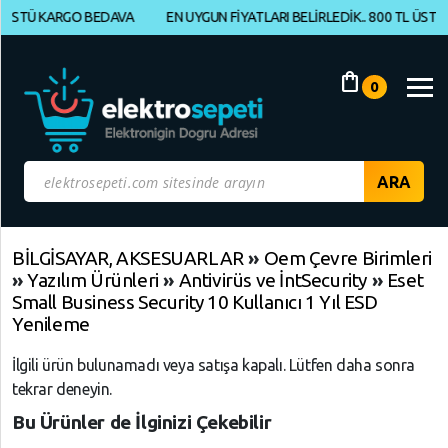
 KARGO BEDAVA
EN UYGUN FİYATLARI BELİRLEDİK.. 800 TL ÜSTÜ KARG
Müşteri
Panelim
shopping_bag
0
Yeni
Gelenler
İndirimdekiler
Kategoriye
BİLGİSAYAR, AKSESUARLAR
»
Oem Çevre Birimleri
»
Yazılım Ürünleri
»
Antivirüs ve İntSecurity
»
Eset
Göre
Small Business Security 10 Kullanıcı 1 Yıl ESD
Alışveriş
Yenileme
Yap
İlgili ürün bulunamadı veya satışa kapalı. Lütfen daha sonra
tekrar deneyin.
ELEKTRONİK
Geri
Geri
Geri
Dön
Dön
Dön
Bu Ürünler de İlginizi Çekebilir
BİLGİSAYAR,