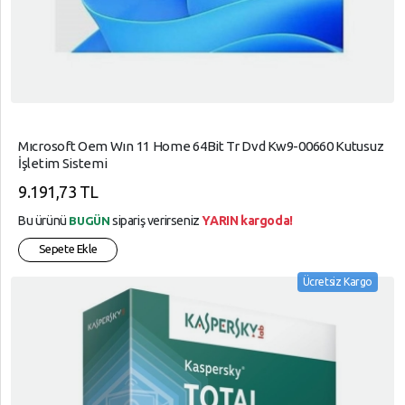
Mıcrosoft Oem Wın 11 Home 64Bit Tr Dvd Kw9-00660 Kutusuz
İşletim Sistemi
9.191,73 TL
Bu ürünü
sipariş verirseniz
YARIN kargoda!
BUGÜN
Sepete Ekle
Ücretsiz Kargo