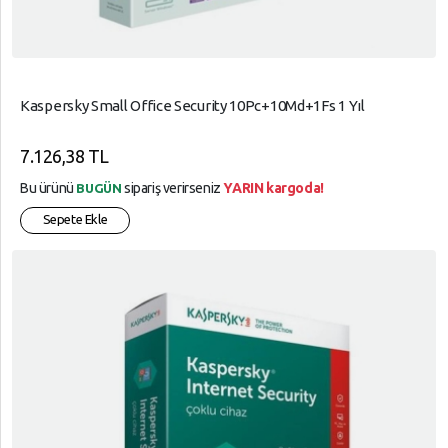
Kaspersky Small Office Security 10Pc+10Md+1Fs 1 Yıl
7.126,38 TL
Bu ürünü
sipariş verirseniz
YARIN kargoda!
BUGÜN
Sepete Ekle