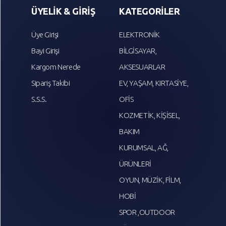
ÜYELİK & GİRİŞ
KATEGORİLER
Üye Girişi
ELEKTRONİK
Bayi Girişi
BİLGİSAYAR,
Kargom Nerede
AKSESUARLAR
Sipariş Takibi
EV, YAŞAM, KIRTASİYE,
S.S.S.
OFİS
KOZMETİK, KİŞİSEL,
BAKIM
KURUMSAL, AĞ,
ÜRÜNLERİ
OYUN, MÜZİK, FİLM,
HOBİ
SPOR ,OUTDOOR