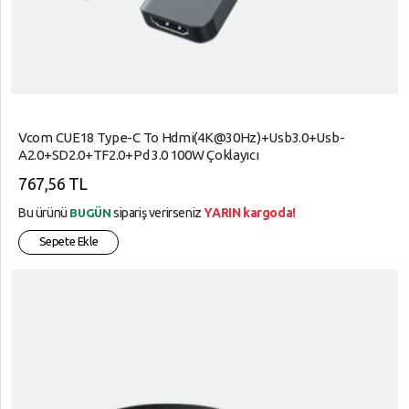
Vcom CUE18 Type-C To Hdmi(4K@30Hz)+Usb3.0+Usb-
A2.0+SD2.0+TF2.0+Pd 3.0 100W Çoklayıcı
767,56 TL
Bu ürünü
sipariş verirseniz
YARIN kargoda!
BUGÜN
Sepete Ekle