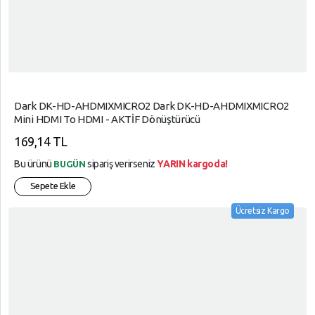
Dark DK-HD-AHDMIXMICRO2 Dark DK-HD-AHDMIXMICRO2
Mini HDMI To HDMI - AKTİF Dönüştürücü
169,14 TL
Bu ürünü
sipariş verirseniz
YARIN kargoda!
BUGÜN
Sepete Ekle
Ücretsiz Kargo