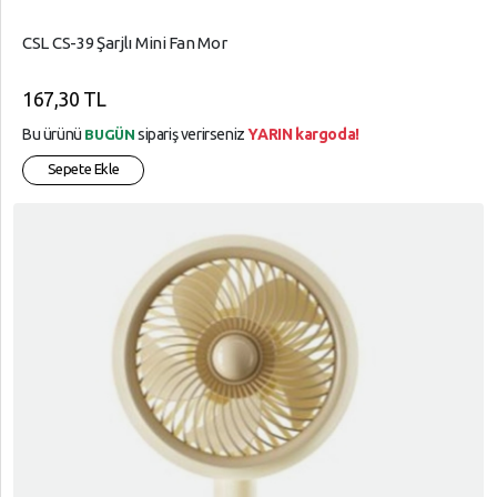
CSL CS-39 Şarjlı Mini Fan Mor
167,30 TL
Bu ürünü
sipariş verirseniz
YARIN kargoda!
BUGÜN
Sepete Ekle