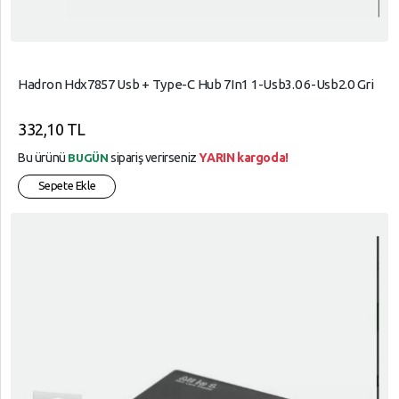
Hadron Hdx7857 Usb + Type-C Hub 7In1 1-Usb3.0 6-Usb2.0 Gri
332,10 TL
Bu ürünü
sipariş verirseniz
YARIN kargoda!
BUGÜN
Sepete Ekle