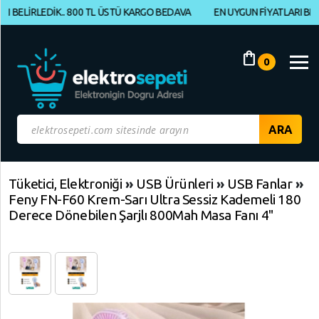
İRLEDİK.. 800 TL ÜSTÜ KARGO BEDAVA
EN UYGUN FİYATLARI BELİRLED
Müşteri
Panelim
shopping_bag
0
Yeni
Gelenler
İndirimdekiler
Kategoriye
Tüketici, Elektroniği
»
USB Ürünleri
»
USB Fanlar
»
Feny FN-F60 Krem-Sarı Ultra Sessiz Kademeli 180
Göre
Derece Dönebilen Şarjlı 800Mah Masa Fanı 4"
Alışveriş
Yap
ELEKTRONİK
Geri
Geri
Dön
Dön
BİLGİSAYAR,