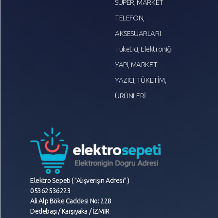
SÜPER, MARKET
TELEFON,
AKSESUARLARI
Tüketici, Elektroniği
YAPI, MARKET
YAZICI, TÜKETİM,
ÜRÜNLERİ
Elektro Sepeti ( "Alışverişin Adresi" )
05362536223
Ali Alp Böke Caddesi No: 228
Dedebaşı / Karşıyaka / İZMİR