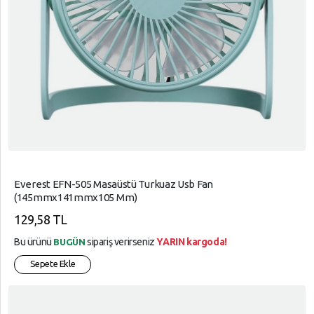
Everest EFN-505 Masaüstü Turkuaz Usb Fan
(145mmx141mmx105 Mm)
129,58 TL
Bu ürünü
sipariş verirseniz
YARIN kargoda!
BUGÜN
Sepete Ekle