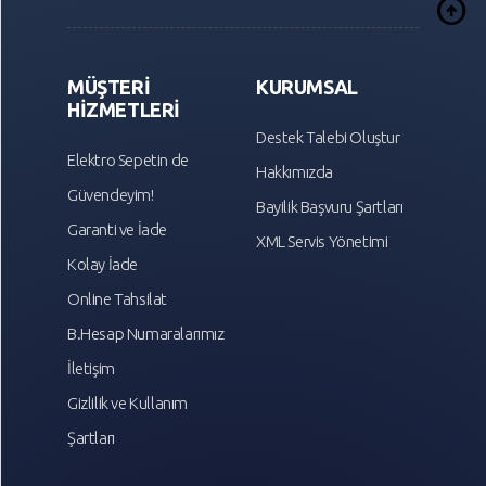
arrow_circle_up
MÜŞTERİ
KURUMSAL
HİZMETLERİ
Destek Talebi Oluştur
Elektro Sepetin de
Hakkımızda
Güvendeyim!
Bayilik Başvuru Şartları
Garanti ve İade
XML Servis Yönetimi
Kolay İade
Online Tahsilat
B.Hesap Numaralarımız
İletişim
Gizlilik ve Kullanım
Şartları