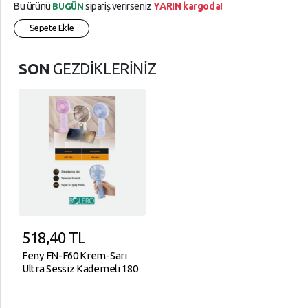
Bu ürünü
sipariş verirseniz
YARIN kargoda!
BUGÜN
Sepete Ekle
SON
GEZDİKLERİNİZ
518,40
TL
Feny FN-F60 Krem-Sarı
Ultra Sessiz Kademeli 180
Derece Dönebilen Şarjlı
800Mah Masa Fanı 4"