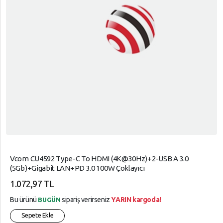
Vcom CU4592 Type-C To HDMI (4K@30Hz)+2-USB A 3.0
(5Gb)+Gigabit LAN+PD 3.0 100W Çoklayıcı
1.072,97 TL
Bu ürünü
sipariş verirseniz
YARIN kargoda!
BUGÜN
Sepete Ekle