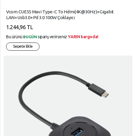
Vcom CUE55 Mavi Type-C To Hdmi(4K@30Hz)+Gigabit
LAN+Usb3.0+Pd 3.0 100W Çoklayıcı
1.244,96 TL
Bu ürünü
sipariş verirseniz
YARIN kargoda!
BUGÜN
Sepete Ekle