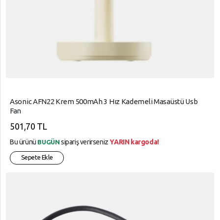
Asonic AFN22 Krem 500mAh 3 Hız Kademeli Masaüstü Usb
Fan
501,70 TL
Bu ürünü
sipariş verirseniz
YARIN kargoda!
BUGÜN
Sepete Ekle