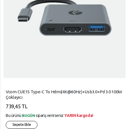
Vcom CUE15 Type-C To Hdmi(4K@60Hz)+Usb3.0+Pd 3.0 100W
Çoklayıcı
739,45 TL
Bu ürünü
sipariş verirseniz
YARIN kargoda!
BUGÜN
Sepete Ekle