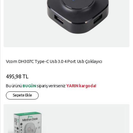
Vcom DH307C Type-C Usb 3.0 4 Port Usb Çoklayıcı
495,98 TL
Bu ürünü
sipariş verirseniz
YARIN kargoda!
BUGÜN
Sepete Ekle