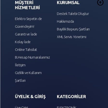
arrow_circle_up
MÜŞTERİ
KURUMSAL
HİZMETLERİ
Destek Talebi Oluştur
Elektro Sepetin de
Hakkımızda
Güvendeyim!
Bayilik Başvuru Şartları
Garanti ve İade
XML Servis Yönetimi
Kolay İade
Online Tahsilat
B.Hesap Numaralarımız
İletişim
Gizlilik ve Kullanım
Şartları
ÜYELİK & GİRİŞ
KATEGORİLER
Üye Girişi
ELEKTRONİK