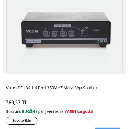
Vcom DD134 1-4 Port 350MHZ Metal Vga Splitter
783,57 TL
Bu ürünü
sipariş verirseniz
YARIN kargoda!
BUGÜN
Sepete Ekle