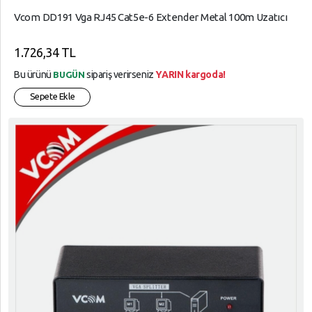
Vcom DD191 Vga RJ45 Cat5e-6 Extender Metal 100m Uzatıcı
1.726,34 TL
Bu ürünü
sipariş verirseniz
YARIN kargoda!
BUGÜN
Sepete Ekle