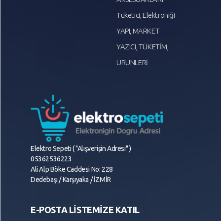
Tüketici, Elektroniği
YAPI, MARKET
YAZICI, TÜKETİM,
ÜRÜNLERİ
Elektro Sepeti ( "Alışverişin Adresi" )
05362536223
Ali Alp Böke Caddesi No: 228
Dedebaşı / Karşıyaka / İZMİR
E-POSTA LİSTEMİZE KATIL