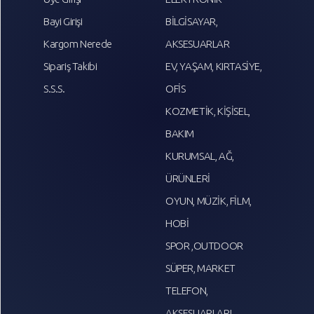
Bayi Girişi
BİLGİSAYAR,
Kargom Nerede
AKSESUARLAR
Sipariş Takibi
EV, YAŞAM, KIRTASİYE,
S.S.S.
OFİS
KOZMETİK, KİŞİSEL,
BAKIM
KURUMSAL, AĞ,
ÜRÜNLERİ
OYUN, MÜZİK, FİLM,
HOBİ
SPOR ,OUTDOOR
SÜPER, MARKET
TELEFON,
AKSESUARLARI