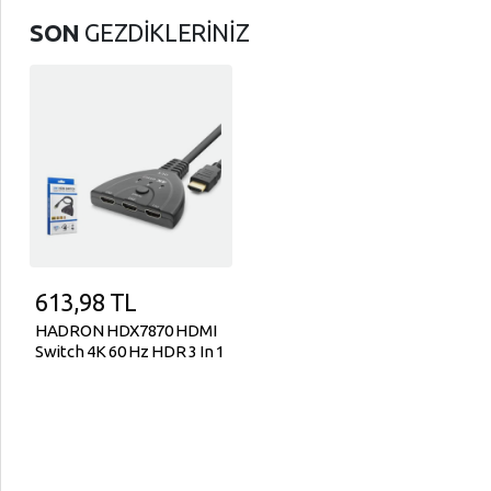
SON
GEZDİKLERİNİZ
613,98
TL
HADRON HDX7870 HDMI
Switch 4K 60 Hz HDR 3 In 1
Out - Siyah