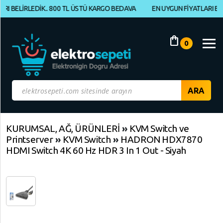
LİRLEDİK.. 800 TL ÜSTÜ KARGO BEDAVA
EN UYGUN FİYATLARI BELİRLED
Müşteri
Panelim
shopping_bag
0
Yeni
Gelenler
İndirimdekiler
Kategoriye
KURUMSAL, AĞ, ÜRÜNLERİ
»
KVM Switch ve
Printserver
»
KVM Switch
»
HADRON HDX7870
Göre
HDMI Switch 4K 60 Hz HDR 3 In 1 Out - Siyah
Alışveriş
Yap
ELEKTRONİK
Geri
Geri
Dön
Dön
BİLGİSAYAR,