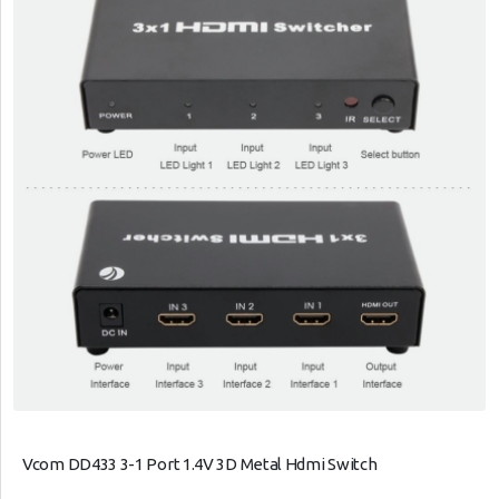
Vcom DD433 3-1 Port 1.4V 3D Metal Hdmi Switch