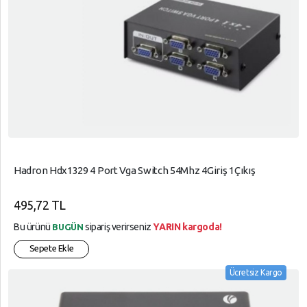
Hadron Hdx1329 4 Port Vga Switch 54Mhz 4Giriş 1Çıkış
495,72 TL
Bu ürünü
sipariş verirseniz
YARIN kargoda!
BUGÜN
Sepete Ekle
Ücretsiz Kargo