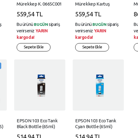
Mürekkep K. 0665C001
Mürekkep Kartuş
Mü
0666C001
559,54 TL
559,54 TL
8
ş
Bu ürünü
sipariş
Bu ürünü
sipariş
B
BUGÜN
BUGÜN
verirseniz
YARIN
verirseniz
YARIN
ve
kargoda!
kargoda!
k
Sepete Ekle
Sepete Ekle
EPSON 103 EcoTank
EPSON 103 EcoTank
5)
Black Bottle (65ml)
Cyan Bottle (65ml)
514,94 TL
514,94 TL