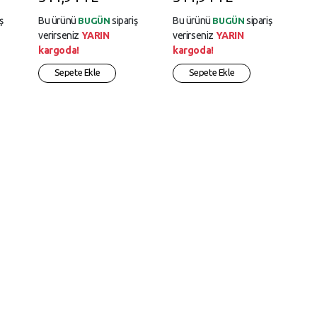
ş
Bu ürünü
sipariş
Bu ürünü
sipariş
BUGÜN
BUGÜN
verirseniz
YARIN
verirseniz
YARIN
kargoda!
kargoda!
Sepete Ekle
Sepete Ekle