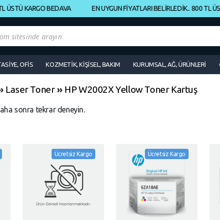
 ÜSTÜ KARGO BEDAVA
EN UYGUN FİYATLARI BELİRLEDİK.. 800 TL ÜST
TASİYE, OFİS
KOZMETİK, KİŞİSEL, BAKIM
KURUMSAL, AĞ, ÜRÜNLERİ
»
Laser Toner
»
HP W2002X Yellow Toner Kartuş
daha sonra tekrar deneyin.
Ücretsiz Kargo
Ücretsiz Kargo