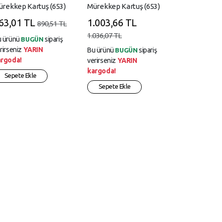
rekkep Kartuş (653)
Mürekkep Kartuş (653)
63,01 TL
1.003,66 TL
890,51 TL
1.036,07 TL
u ürünü
sipariş
BUGÜN
rirseniz
YARIN
Bu ürünü
sipariş
BUGÜN
argoda!
verirseniz
YARIN
kargoda!
Sepete Ekle
Sepete Ekle