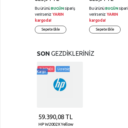
Bu ürünü
sipariş
Bu ürünü
sipari
BUGÜN
BUGÜN
verirseniz
YARIN
verirseniz
YARIN
kargoda!
kargoda!
Sepete Ekle
Sepete Ekle
SON
GEZDİKLERİNİZ
TÜKENDİ
Ücretsiz
Kargo
59.390,08
TL
HP W2002X Yellow