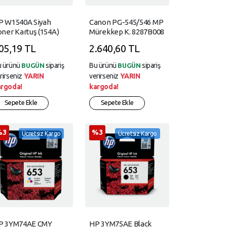
P W1540A Siyah
Canon PG-545/546 MP
ner Kartuş (154A)
Mürekkep K. 8287B008
05,19 TL
2.640,60 TL
u ürünü
sipariş
Bu ürünü
sipariş
BUGÜN
BUGÜN
rirseniz
YARIN
verirseniz
YARIN
argoda!
kargoda!
Sepete Ekle
Sepete Ekle
%3
%3
Ücretsiz Kargo
Ücretsiz Kargo
P 3YM74AE CMY
HP 3YM75AE Black