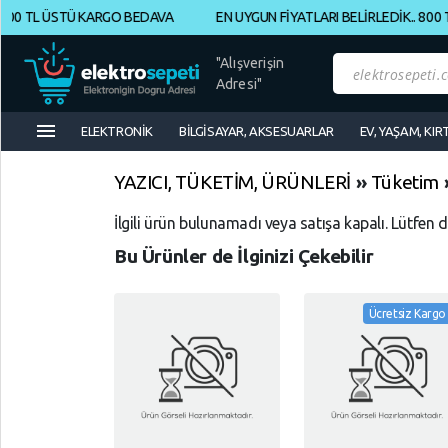
0 TL ÜSTÜ KARGO BEDAVA
EN UYGUN FİYATLARI BELİRLEDİK.. 800 TL
Müşteri
Panelim
"Alışverişin
Adresi"
menu
Yeni
ELEKTRONİK
BİLGİSAYAR, AKSESUARLAR
EV, YAŞAM, KIR
Gelenler
YAZICI, TÜKETİM, ÜRÜNLERİ
»
Tüketim
İndirimdekiler
İlgili ürün bulunamadı veya satışa kapalı. Lütfen 
Bu Ürünler de İlginizi Çekebilir
Kategoriye
Göre
Alışveriş
Ücretsiz Kargo
Yap
ELEKTRONİK
Geri
Geri
Dön
Dön
BİLGİSAYAR,