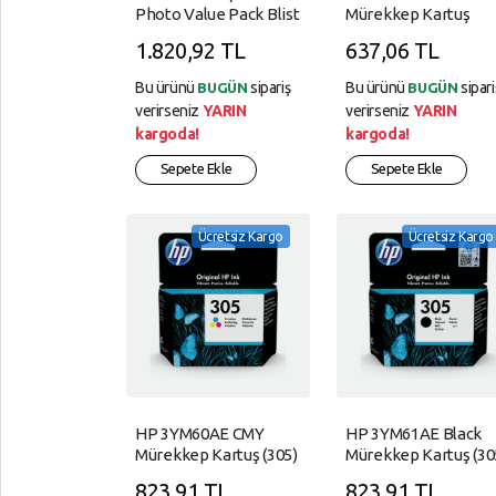
Ve
Photo Value Pack Blist
Mürekkep Kartuş
SÜPER,
İade
0663C001
MARKET
1.820,92 TL
637,06 TL
TELEFON,
Bu ürünü
sipariş
Bu ürünü
sipari
BUGÜN
BUGÜN
AKSESUARLARI
verirseniz
YARIN
verirseniz
YARIN
kargoda!
kargoda!
Tüketici,
Sepete Ekle
Sepete Ekle
Elektroniği
YAPI,
MARKET
Ücretsiz Kargo
Ücretsiz Kargo
YAZICI,
TÜKETİM,
ÜRÜNLERİ
HP 3YM60AE CMY
HP 3YM61AE Black
Mürekkep Kartuş (305)
Mürekkep Kartuş (30
823,91 TL
823,91 TL