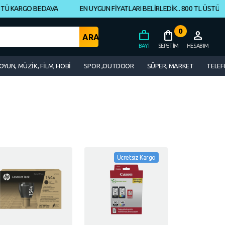
Ü KARGO BEDAVA
EN UYGUN FİYATLARI BELİRLEDİK.. 800 TL ÜSTÜ KA
0
work
shopping_bag
person
BAYI
SEPETIM
HESABIM
OYUN, MÜZİK, FİLM, HOBİ
SPOR ,OUTDOOR
SÜPER, MARKET
TELEF
Ücretsiz Kargo