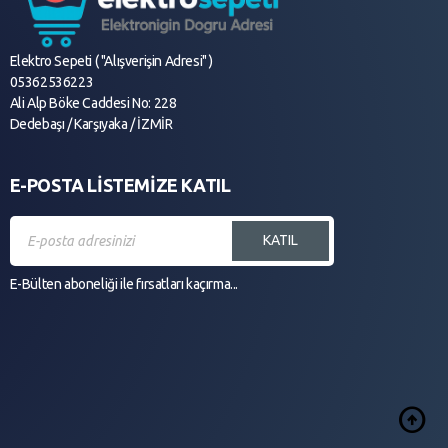
Elektro Sepeti ( "Alışverişin Adresi" )
05362536223
Ali Alp Böke Caddesi No: 228
Dedebaşı / Karşıyaka / İZMİR
E-POSTA LİSTEMİZE KATIL
KATIL
E-Bülten aboneliği ile fırsatları kaçırma...
arrow_circle_up