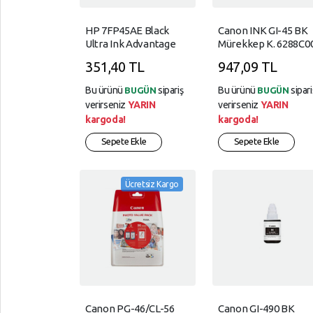
AKSESUARLAR
Çevre
Drum
Baskı
EV,
Etiket
HP 7FP45AE Black
Canon INK GI-45 BK
Birimleri
Ultra Ink Advantage
Mürekkep K. 6288C0
YAŞAM,
Laser
Kartş(37)
KIRTASİYE,
Tüketim
351,40 TL
947,09 TL
Toner
OFİS
TÜKETİM
Bu ürünü
sipariş
Bu ürünü
sipari
BUGÜN
BUGÜN
Mürekkep
KOZMETİK,
ÜRÜNLERİ
verirseniz
YARIN
verirseniz
YARIN
Kartuş
KİŞİSEL,
kargoda!
kargoda!
BAKIM
Yazıcı
Sepete Ekle
Sepete Ekle
Şeridi
KURUMSAL,
AĞ,
ÜRÜNLERİ
Ücretsiz Kargo
YARDIM
OYUN,
VE
MÜZİK,
AYARLAR
FİLM,
HOBİ
Gizlilik
Kuralları
SPOR
,OUTDOOR
Garanti
Canon PG-46/CL-56
Canon GI-490 BK