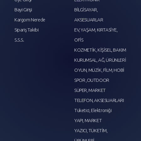
Bayi Girişi
BİLGİSAYAR,
Kargom Nerede
AKSESUARLAR
Sipariş Takibi
EV, YAŞAM, KIRTASİYE,
S.S.S.
OFİS
KOZMETİK, KİŞİSEL, BAKIM
KURUMSAL, AĞ, ÜRÜNLERİ
OYUN, MÜZİK, FİLM, HOBİ
SPOR ,OUTDOOR
SÜPER, MARKET
TELEFON, AKSESUARLARI
Tüketici, Elektroniği
YAPI, MARKET
YAZICI, TÜKETİM,
ÜRÜNLERİ