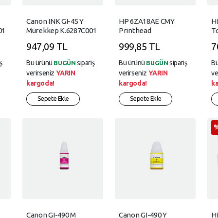
Canon INK GI-45 Y
HP 6ZA18AE CMY
H
01
Mürekkep K.6287C001
Printhead
To
947,09 TL
999,85 TL
7
ş
Bu ürünü
sipariş
Bu ürünü
sipariş
B
BUGÜN
BUGÜN
verirseniz
YARIN
verirseniz
YARIN
ve
kargoda!
kargoda!
k
Sepete Ekle
Sepete Ekle
Canon GI-490 M
Canon GI-490 Y
H