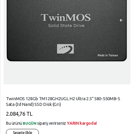
TwinMOS 128Gb TM128GH2UGL H2 Ultra 2.5" 580-550MB-S
Sata (3d Nand) SSD Disk (Gri)
2.084,76 TL
Bu ürünü
sipariş verirseniz
YARIN kargoda!
BUGÜN
Sepete Ekle