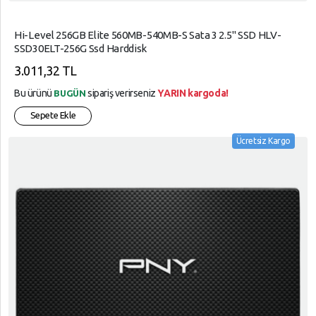
Hi-Level 256GB Elite 560MB-540MB-S Sata 3 2.5" SSD HLV-
SSD30ELT-256G Ssd Harddisk
3.011,32 TL
Bu ürünü
sipariş verirseniz
YARIN kargoda!
BUGÜN
Sepete Ekle
Ücretsiz Kargo