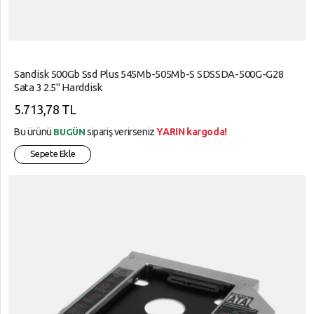
Sandisk 500Gb Ssd Plus 545Mb-505Mb-S SDSSDA-500G-G28
Sata 3 2.5" Harddisk
5.713,78 TL
Bu ürünü
sipariş verirseniz
YARIN kargoda!
BUGÜN
Sepete Ekle