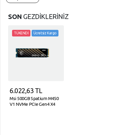
SON
GEZDİKLERİNİZ
TÜKENDİ
Ücretsiz Kargo
6.022,63
TL
Msi 500GB Spatium M450
V1 NVMe PCIe Gen4 X4
Okuma 3000MB – Yazma
2000MB M.2 SSD Disk