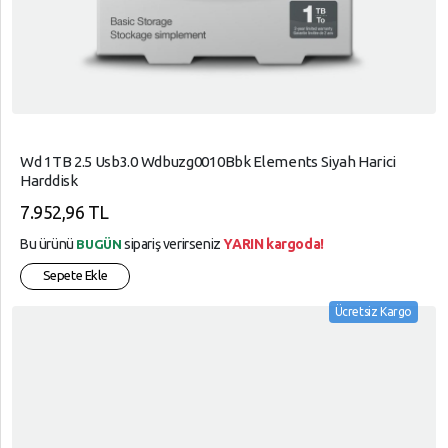
Wd 1TB 2.5 Usb3.0 Wdbuzg0010Bbk Elements Siyah Harici
Harddisk
7.952,96 TL
Bu ürünü
sipariş verirseniz
YARIN kargoda!
BUGÜN
Sepete Ekle
Ücretsiz Kargo