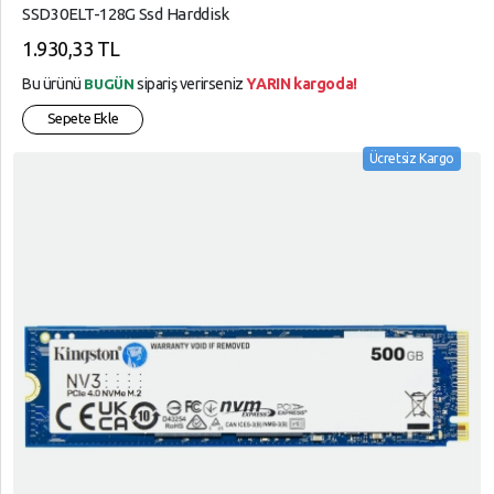
SSD30ELT-128G Ssd Harddisk
1.930,33 TL
Bu ürünü
sipariş verirseniz
YARIN kargoda!
BUGÜN
Sepete Ekle
Ücretsiz Kargo