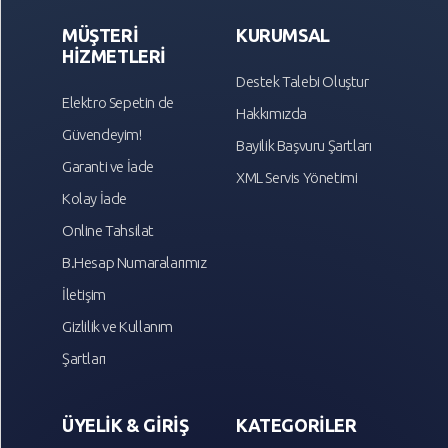
MÜŞTERİ
KURUMSAL
HİZMETLERİ
Destek Talebi Oluştur
Elektro Sepetin de
Hakkımızda
Güvendeyim!
Bayilik Başvuru Şartları
Garanti ve İade
XML Servis Yönetimi
Kolay İade
Online Tahsilat
B.Hesap Numaralarımız
İletişim
Gizlilik ve Kullanım
Şartları
ÜYELİK & GİRİŞ
KATEGORİLER