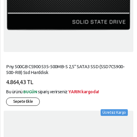
Pny 500GB CS900 535-500MB-S 2,5" SATA3 SSD (SSD7CS900-
500-RB) Ssd Harddisk
4.864,43 TL
Bu ürünü
sipariş verirseniz
YARIN kargoda!
BUGÜN
Sepete Ekle
Ücretsiz Kargo