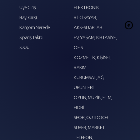
Üye Girişi
ELEKTRONİK
Bayi Girişi
BİLGİSAYAR,
arrow_circle_up
Kargom Nerede
AKSESUARLAR
Sipariş Takibi
EV, YAŞAM, KIRTASİYE,
S.S.S.
OFİS
KOZMETİK, KİŞİSEL,
BAKIM
KURUMSAL, AĞ,
ÜRÜNLERİ
OYUN, MÜZİK, FİLM,
HOBİ
SPOR ,OUTDOOR
SÜPER, MARKET
TELEFON,