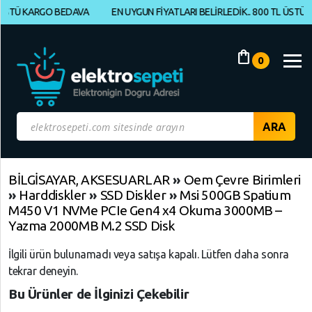
 KARGO BEDAVA
EN UYGUN FİYATLARI BELİRLEDİK.. 800 TL ÜSTÜ KARG
Müşteri
Panelim
shopping_bag
0
Yeni
Gelenler
İndirimdekiler
Kategoriye
BİLGİSAYAR, AKSESUARLAR
»
Oem Çevre Birimleri
»
Harddiskler
»
SSD Diskler
»
Msi 500GB Spatium
Göre
M450 V1 NVMe PCIe Gen4 x4 Okuma 3000MB –
Alışveriş
Yazma 2000MB M.2 SSD Disk
Yap
İlgili ürün bulunamadı veya satışa kapalı. Lütfen daha sonra
tekrar deneyin.
ELEKTRONİK
Geri
Geri
Geri
Dön
Dön
Dön
Bu Ürünler de İlginizi Çekebilir
BİLGİSAYAR,