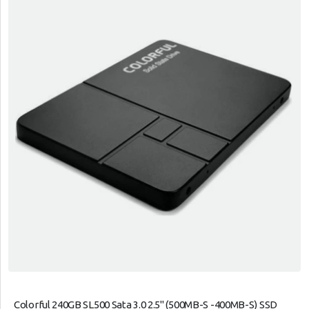
Colorful 240GB SL500 Sata 3.0 2.5" (500MB-S -400MB-S) SSD