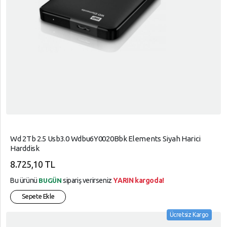
Wd 2Tb 2.5 Usb3.0 Wdbu6Y0020Bbk Elements Siyah Harici
Harddisk
8.725,10 TL
Bu ürünü
sipariş verirseniz
YARIN kargoda!
BUGÜN
Sepete Ekle
Ücretsiz Kargo