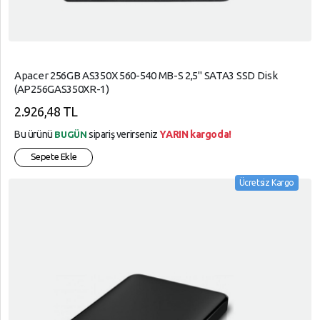
Apacer 256GB AS350X 560-540 MB-S 2,5" SATA3 SSD Disk
(AP256GAS350XR-1)
2.926,48 TL
Bu ürünü
sipariş verirseniz
YARIN kargoda!
BUGÜN
Sepete Ekle
Ücretsiz Kargo