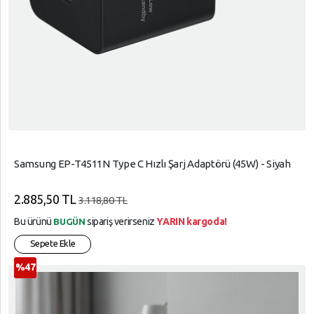
Samsung EP-T4511N Type C Hızlı Şarj Adaptörü (45W) - Siyah
2.885,50 TL
3.118,80 TL
Bu ürünü
sipariş verirseniz
YARIN kargoda!
BUGÜN
Sepete Ekle
%47