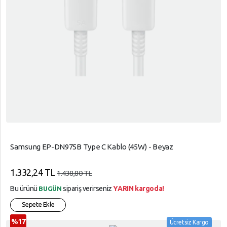
Samsung EP-DN975B Type C Kablo (45W) - Beyaz
1.332,24 TL
1.438,80 TL
Bu ürünü
sipariş verirseniz
YARIN kargoda!
BUGÜN
Sepete Ekle
%17
Ücretsiz Kargo