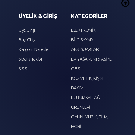
arrow_circle_up
ÜYELİK & GİRİŞ
KATEGORİLER
Üye Girişi
ELEKTRONİK
Bayi Girişi
BİLGİSAYAR,
Kargom Nerede
AKSESUARLAR
Sipariş Takibi
EV, YAŞAM, KIRTASİYE,
S.S.S.
OFİS
KOZMETİK, KİŞİSEL,
BAKIM
KURUMSAL, AĞ,
ÜRÜNLERİ
OYUN, MÜZİK, FİLM,
HOBİ