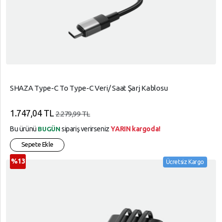
SHAZA Type-C To Type-C Veri/ Saat Şarj Kablosu
1.747,04 TL
2.279,99 TL
Bu ürünü
sipariş verirseniz
YARIN kargoda!
BUGÜN
Sepete Ekle
%13
Ücretsiz Kargo