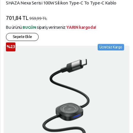
SHAZA Nexa Serisi 100W Silikon Type-C To Type-C Kablo
701,84 TL
959,99 TL
Bu ürünü
sipariş verirseniz
YARIN kargoda!
BUGÜN
Sepete Ekle
%23
Ücretsiz Kargo