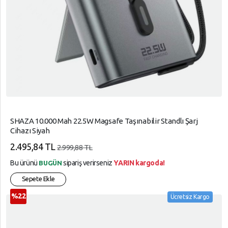
SHAZA 10.000 Mah 22.5W Magsafe Taşınabilir Standlı Şarj
Cihazı Siyah
2.495,84 TL
2.999,88 TL
Bu ürünü
sipariş verirseniz
YARIN kargoda!
BUGÜN
Sepete Ekle
%22
Ücretsiz Kargo