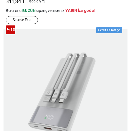
311,84 TL
599,99 TL
Bu ürünü
sipariş verirseniz
YARIN kargoda!
BUGÜN
Sepete Ekle
%13
Ücretsiz Kargo