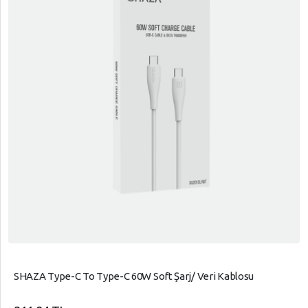
SHAZA Type-C To Type-C 60W Soft Şarj/ Veri Kablosu