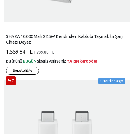
SHAZA 10.000 Mah 22.5W Kendinden Kablolu Taşınabilir Şarj
Cihazı Beyaz
1.559,84 TL
1.799,88 TL
Bu ürünü
sipariş verirseniz
YARIN kargoda!
BUGÜN
Sepete Ekle
%7
Ücretsiz Kargo