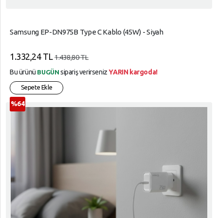
Samsung EP-DN975B Type C Kablo (45W) - Siyah
1.332,24 TL
1.438,80 TL
Bu ürünü
sipariş verirseniz
YARIN kargoda!
BUGÜN
Sepete Ekle
%64