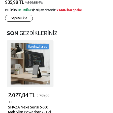
935,98 TL
1.199,88 TL
Bu ürünü
sipariş verirseniz
YARIN kargoda!
BUGÜN
Sepete Ekle
SON
GEZDİKLERİNİZ
Ücretsiz Kargo
2.027,84
TL
2.759,99
TL
SHAZA Nexa Serisi 5.000
Mah Slim Powerbank - Gri