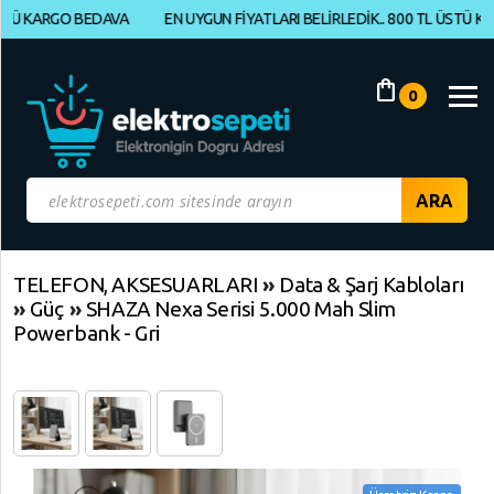
KARGO BEDAVA
EN UYGUN FİYATLARI BELİRLEDİK.. 800 TL ÜSTÜ KARGO 
Müşteri
Panelim
shopping_bag
0
Yeni
Gelenler
İndirimdekiler
Kategoriye
TELEFON, AKSESUARLARI
»
Data & Şarj Kabloları
»
Güç
»
SHAZA Nexa Serisi 5.000 Mah Slim
Göre
Powerbank - Gri
Alışveriş
Yap
ELEKTRONİK
Geri
Geri
Dön
Dön
BİLGİSAYAR,