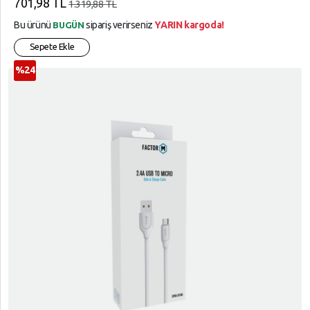
701,98 TL
1.319,88 TL
Bu ürünü
sipariş verirseniz
YARIN kargoda!
BUGÜN
Sepete Ekle
%24