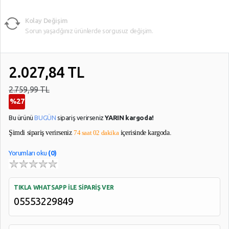
Kolay Değişim
Sorun yaşadğınız ürünlerde sorgusuz değişim.
2.027,84
TL
2.759,99 TL
%27
Bu ürünü
BUGÜN
sipariş verirseniz
YARIN kargoda!
Şimdi sipariş verirseniz
74 saat 02 dakika
içerisinde kargoda.
Yorumları oku
(0)
TIKLA WHATSAPP İLE SİPARİŞ VER
05553229849