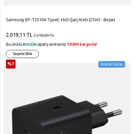
Samsung EP-T2510X TypeC Hızlı Şarj Aleti (25W) - Beyaz
2.019,11 TL
2.218,80 TL
Bu ürünü
sipariş verirseniz
YARIN kargoda!
BUGÜN
Sepete Ekle
%7
Ücretsiz Kargo