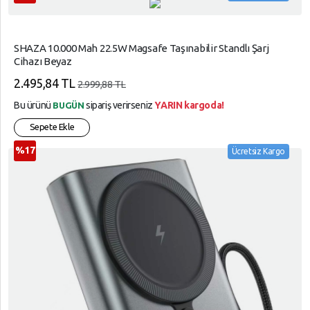
SHAZA 10.000 Mah 22.5W Magsafe Taşınabilir Standlı Şarj
Cihazı Beyaz
2.495,84 TL
2.999,88 TL
Bu ürünü
sipariş verirseniz
YARIN kargoda!
BUGÜN
Sepete Ekle
%17
Ücretsiz Kargo