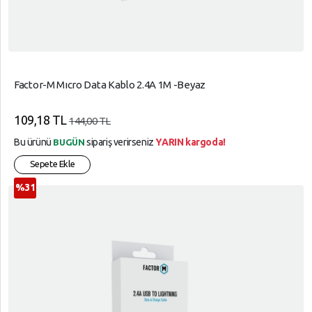
Factor-M Mıcro Data Kablo 2.4A 1M -Beyaz
109,18 TL
144,00 TL
Bu ürünü
sipariş verirseniz
YARIN kargoda!
BUGÜN
Sepete Ekle
%31