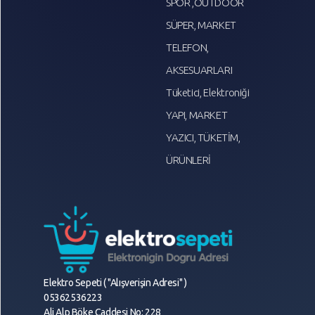
SPOR ,OUTDOOR
SÜPER, MARKET
TELEFON,
AKSESUARLARI
Tüketici, Elektroniği
YAPI, MARKET
YAZICI, TÜKETİM,
ÜRÜNLERİ
Elektro Sepeti ( "Alışverişin Adresi" )
05362536223
Ali Alp Böke Caddesi No: 228