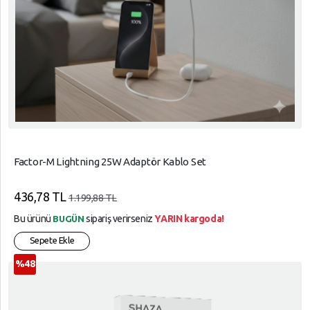
Factor-M Lightning 25W Adaptör Kablo Set
436,78 TL
1.199,88 TL
Bu ürünü
sipariş verirseniz
YARIN kargoda!
BUGÜN
Sepete Ekle
%48