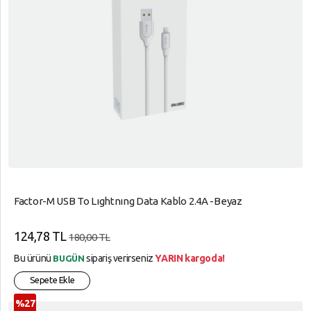
Factor-M USB To Lıghtnıng Data Kablo 2.4A -Beyaz
124,78 TL
180,00 TL
Bu ürünü
sipariş verirseniz
YARIN kargoda!
BUGÜN
Sepete Ekle
%27