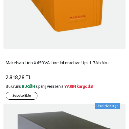
Makelsan Lion X 650 VA Line Interactive Ups 1-7Ah Akü
2.818,28 TL
Bu ürünü
sipariş verirseniz
YARIN kargoda!
BUGÜN
Sepete Ekle
Ücretsiz Kargo