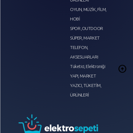
OYUN, MÜZİK, FİLM,
HOBİ
SPOR ,OUTDOOR
SÜPER, MARKET
TELEFON,
AKSESUARLARI
arrow_circle_up
Tüketici, Elektroniği
YAPI, MARKET
YAZICI, TÜKETİM,
ÜRÜNLERİ