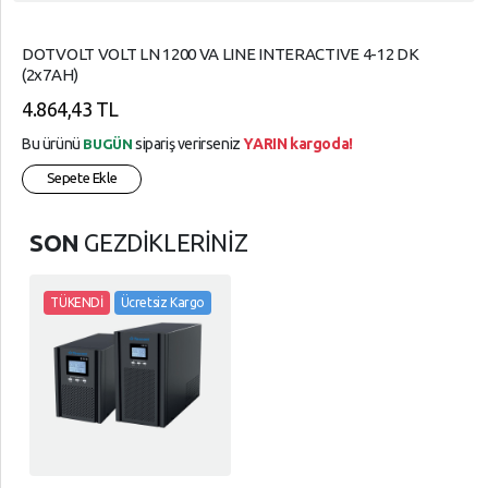
DOTVOLT VOLT LN 1200 VA LINE INTERACTIVE 4-12 DK
(2x7AH)
4.864,43 TL
Bu ürünü
sipariş verirseniz
YARIN kargoda!
BUGÜN
Sepete Ekle
SON
GEZDİKLERİNİZ
TÜKENDİ
Ücretsiz Kargo