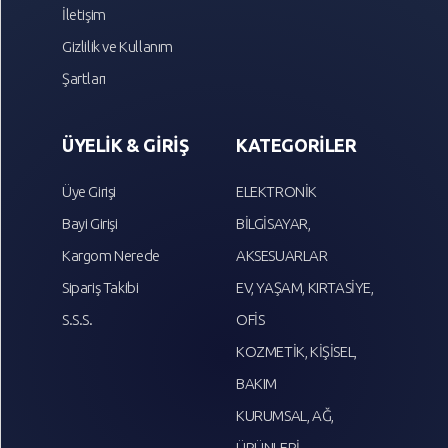
İletişim
Gizlilik ve Kullanım
Şartları
ÜYELİK & GİRİŞ
KATEGORİLER
Üye Girişi
ELEKTRONİK
Bayi Girişi
BİLGİSAYAR,
Kargom Nerede
AKSESUARLAR
Sipariş Takibi
EV, YAŞAM, KIRTASİYE,
S.S.S.
OFİS
KOZMETİK, KİŞİSEL,
BAKIM
KURUMSAL, AĞ,
ÜRÜNLERİ