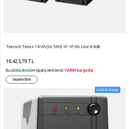
Tescom Teos+ 1 KVA (2x 7AH) 1F-1F On Line 4-8dk
10.423,79 TL
Bu ürünü
sipariş verirseniz
YARIN kargoda!
BUGÜN
Sepete Ekle
Ücretsiz Kargo