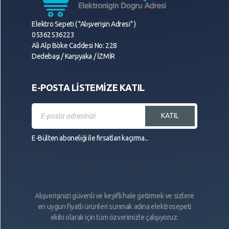
Elektro Sepeti ( "Alışverişin Adresi" )
05362536223
Ali Alp Böke Caddesi No: 228
Dedebaşı / Karşıyaka / İZMİR
E-POSTA LİSTEMİZE KATIL
KATIL
E-Bülten aboneliği ile fırsatları kaçırma...
Alışverişinizi güvenli ve keyifli hale getirmek ve sizlere
en uygun fiyatlı ürünleri sunmak adına elektrosepeti
ekibi olarak için tüm özverimizle çalışıyoruz.