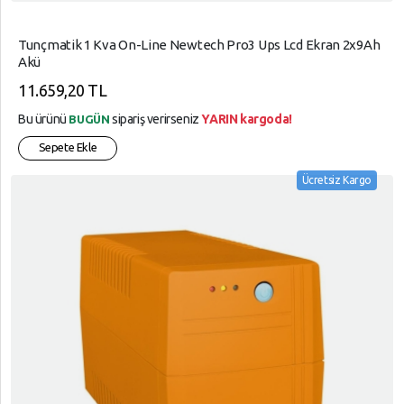
SÜPER,
MARKET
Tunçmatik 1 Kva On-Line Newtech Pro3 Ups Lcd Ekran 2x9Ah
Akü
TELEFON,
AKSESUARLARI
11.659,20 TL
Tüketici,
Bu ürünü
sipariş verirseniz
YARIN kargoda!
BUGÜN
Elektroniği
Sepete Ekle
YAPI,
Ücretsiz Kargo
MARKET
YAZICI,
TÜKETİM,
ÜRÜNLERİ