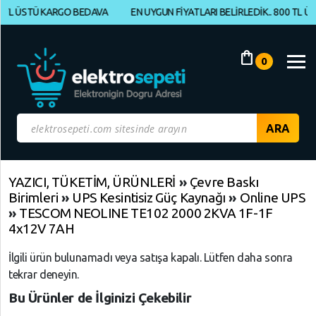
L ÜSTÜ KARGO BEDAVA
EN UYGUN FİYATLARI BELİRLEDİK.. 800 TL ÜSTÜ
Müşteri
Panelim
shopping_bag
0
Yeni
Gelenler
İndirimdekiler
Kategoriye
YAZICI, TÜKETİM, ÜRÜNLERİ
»
Çevre Baskı
Birimleri
»
UPS Kesintisiz Güç Kaynağı
»
Online UPS
Göre
»
TESCOM NEOLINE TE102 2000 2KVA 1F-1F
Alışveriş
4x12V 7AH
Yap
İlgili ürün bulunamadı veya satışa kapalı. Lütfen daha sonra
tekrar deneyin.
ELEKTRONİK
Geri
Geri
Geri
Dön
Dön
Dön
Bu Ürünler de İlginizi Çekebilir
BİLGİSAYAR,