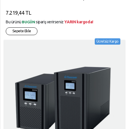
7.219,44 TL
Bu ürünü
sipariş verirseniz
YARIN kargoda!
BUGÜN
Sepete Ekle
Ücretsiz Kargo