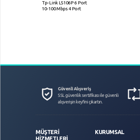
Tp-Link LS106P 6 Port
10-100 Mbps 4 Port
Poe+ Masaüstü Switch
Güvenli Alışveriş
SSL güvenlik sertifikası ile güvenli
alışverişin keyfini çıkartın.
MÜŞTERİ
KURUMSAL
HİZMETLERİ