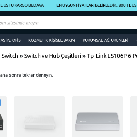
 ÜSTÜ KARGO BEDAVA
EN UYGUN FİYATLARI BELİRLEDİK.. 800 TL ÜST
TASİYE, OFİS
KOZMETİK, KİŞİSEL, BAKIM
KURUMSAL, AĞ, ÜRÜNLERİ
 Switch
»
Switch ve Hub Çeşitleri
»
Tp-Link LS106P 6 P
daha sonra tekrar deneyin.