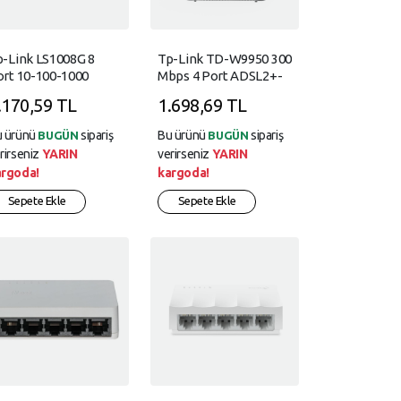
p-Link LS1008G 8
Tp-Link TD-W9950 300
ort 10-100-1000
Mbps 4 Port ADSL2+-
ps Switch Plastik
VDSL Kablosuz
.170,59 TL
1.698,69 TL
asa
Modem
u ürünü
sipariş
Bu ürünü
sipariş
BUGÜN
BUGÜN
rirseniz
YARIN
verirseniz
YARIN
argoda!
kargoda!
Sepete Ekle
Sepete Ekle