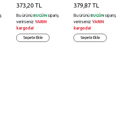
it
Mbps Switch Plastik
Plastik Kasa
373,20 TL
379,87 TL
Kasa
b
ş
Bu ürünü
sipariş
Bu ürünü
sipariş
BUGÜN
BUGÜN
verirseniz
YARIN
verirseniz
YARIN
kargoda!
kargoda!
Sepete Ekle
Sepete Ekle