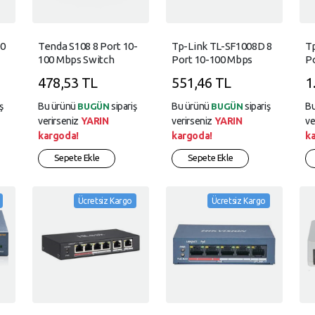
0
Tenda S108 8 Port 10-
Tp-Link TL-SF1008D 8
T
100 Mbps Switch
Port 10-100 Mbps
P
Plastik Kasa
Switch Plastik Kasa
Mb
478,53 TL
551,46 TL
1
K
ş
Bu ürünü
sipariş
Bu ürünü
sipariş
B
BUGÜN
BUGÜN
verirseniz
YARIN
verirseniz
YARIN
ve
kargoda!
kargoda!
k
Sepete Ekle
Sepete Ekle
Ücretsiz Kargo
Ücretsiz Kargo