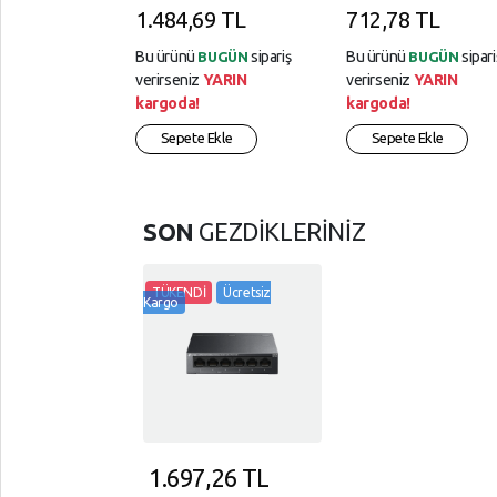
Mbps Switch Çelik
100-1000Mbps Gigab
1.484,69 TL
712,78 TL
Kasa
Ethernet Masaüstü
Ethernet Switch Hu
Bu ürünü
sipariş
Bu ürünü
sipari
BUGÜN
BUGÜN
verirseniz
YARIN
verirseniz
YARIN
kargoda!
kargoda!
Sepete Ekle
Sepete Ekle
SON
GEZDİKLERİNİZ
TÜKENDİ
Ücretsiz
Kargo
1.697,26
TL