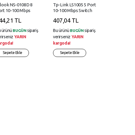
ilook NS-0108D 8
Tp-Link LS1005 5 Port
ort 10-100 Mbps
10-100 Mbps Switch
witch
Plastik Kasa
44,21 TL
407,04 TL
u ürünü
sipariş
Bu ürünü
sipariş
BUGÜN
BUGÜN
rirseniz
YARIN
verirseniz
YARIN
argoda!
kargoda!
Sepete Ekle
Sepete Ekle