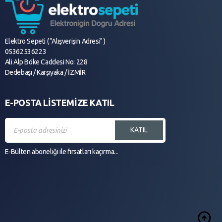
Elektro Sepeti ( "Alışverişin Adresi" )
05362536223
Ali Alp Böke Caddesi No: 228
Dedebaşı / Karşıyaka / İZMİR
E-POSTA LİSTEMİZE KATIL
KATIL
E-Bülten aboneliği ile fırsatları kaçırma...
arrow_circle_up