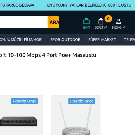
Ü KARGO BEDAVA
EN UYGUN FİYATLARI BELİRLEDİK.. 800 TL ÜSTÜ KAR
0
work
shopping_bag
person
BAYI
SEPETIM
HESABIM
OYUN, MÜZİK, FİLM, HOBİ
SPOR ,OUTDOOR
SÜPER, MARKET
TELEF
ort 10-100 Mbps 4 Port Poe+ Masaüstü
Ücretsiz Kargo
Ücretsiz Kargo