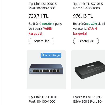
SÜPER,
Printserver
Tp-Link LS1005G 5
Tp-Link TL-SG105 5
Port 10-100-1000
Port 10-100-1000
MARKET
Menzil
Mbps Switch Plastik
Mbps Switch Çelik
729,71 TL
976,13 TL
Kasa
Kasa
TELEFON,
Genişleticiler
AKSESUARLARI
Bu ürünü
sipariş
Bu ürünü
sipari
BUGÜN
BUGÜN
Modem
verirseniz
YARIN
verirseniz
YARIN
Tüketici,
ve
kargoda!
kargoda!
Elektroniği
Switch
Sepete Ekle
Sepete Ekle
YAPI,
Veri
MARKET
Yedekleme
ve
Ücretsiz Kargo
YAZICI,
Depolama
TÜKETİM,
ÜRÜNLERİ
Tp-Link TL-SG108 8
Everest EVERLINK
Port 10-100-1000
ESW-808 8 Port 10-