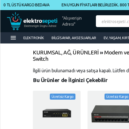
0 TL ÜSTÜ KARGO BEDAVA
EN UYGUN FİYATLARI BELİRLEDİK.. 800 TL
Müşteri
Panelim
"Alışverişin
Adresi"
menu
Yeni
ELEKTRONİK
BİLGİSAYAR, AKSESUARLAR
EV, YAŞAM, KIR
Gelenler
KURUMSAL, AĞ, ÜRÜNLERİ
»
Modem ve
İndirimdekiler
Switch
İlgili ürün bulunamadı veya satışa kapalı. Lütfen 
Kategoriye
Bu Ürünler de İlginizi Çekebilir
Göre
Alışveriş
Yap
Ücretsiz Kargo
Ücretsiz Kargo
ELEKTRONİK
Geri
Geri
Dön
Dön
BİLGİSAYAR,