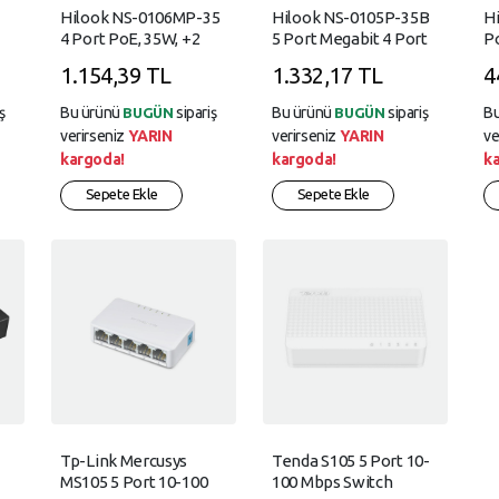
Hilook NS-0106MP-35
Hilook NS-0105P-35B
H
4 Port PoE, 35W, +2
5 Port Megabit 4 Port
P
Port Megabit Uplink
PoE 35W +1 Port
S
1.154,39 TL
1.332,17 TL
4
Switch
Megabit UplinkSwitch
ş
Bu ürünü
sipariş
Bu ürünü
sipariş
B
BUGÜN
BUGÜN
verirseniz
YARIN
verirseniz
YARIN
ve
kargoda!
kargoda!
k
Sepete Ekle
Sepete Ekle
Tp-Link Mercusys
Tenda S105 5 Port 10-
MS105 5 Port 10-100
100 Mbps Switch