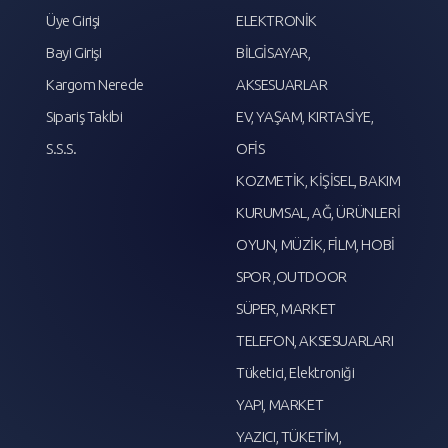
Üye Girişi
ELEKTRONİK
Bayi Girişi
BİLGİSAYAR,
Kargom Nerede
AKSESUARLAR
Sipariş Takibi
EV, YAŞAM, KIRTASİYE,
S.S.S.
OFİS
KOZMETİK, KİŞİSEL, BAKIM
KURUMSAL, AĞ, ÜRÜNLERİ
OYUN, MÜZİK, FİLM, HOBİ
SPOR ,OUTDOOR
SÜPER, MARKET
TELEFON, AKSESUARLARI
Tüketici, Elektroniği
YAPI, MARKET
YAZICI, TÜKETİM,