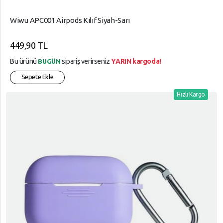
Wiwu APC001 Airpods Kılıf Siyah-Sarı
449,90 TL
Bu ürünü
sipariş verirseniz
YARIN kargoda!
BUGÜN
Sepete Ekle
Hızlı Kargo