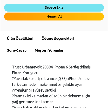
Sepete Ekle
Hemen Al
Ürün Özellikleri
Ödeme Seçenekleri
Soru-Cevap
Müşteri Yorumları
Trust Urbanrevolt 20394 iPhone 6 Sertleştirilmiş
Ekran Koruyucu
?Yuvarlak kenarlı, ultra ince (0,33): iPhone'unuza
fark ettirmeden mükemmel bir şekilde uyar
?Premium 9H yüzey sertliği
?Parmak izi kalmadan düzgün bir dokunma için
yağ geçirmez üst katman
?Hava kabarcıkları olmadan kolayca uygulanır