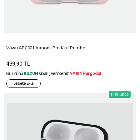
Wiwu APC001 Airpods Pro Kılıf Pembe
439,90 TL
Bu ürünü
sipariş verirseniz
YARIN kargoda!
BUGÜN
Sepete Ekle
Hızlı Kargo