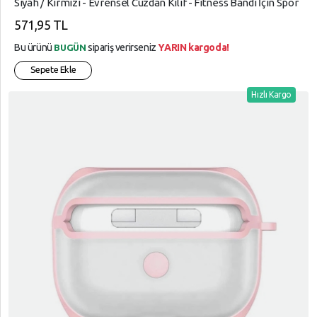
Siyah / Kırmızı - Evrensel Cüzdan Kılıf - Fitness Bandı İçin Spor
Kılıf Bileklik
571,95 TL
Bu ürünü
sipariş verirseniz
YARIN kargoda!
BUGÜN
Sepete Ekle
Hızlı Kargo