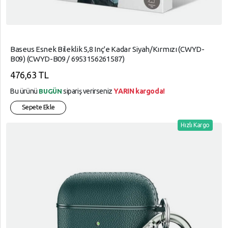
Baseus Esnek Bileklik 5,8 Inç'e Kadar Siyah/Kırmızı (CWYD-
B09) (CWYD-B09 / 6953156261587)
476,63 TL
Bu ürünü
sipariş verirseniz
YARIN kargoda!
BUGÜN
Sepete Ekle
Hızlı Kargo