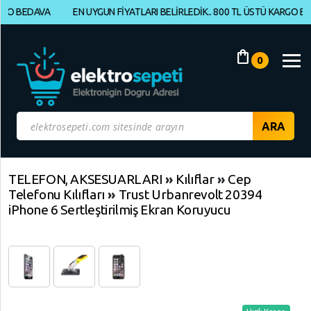
BEDAVA
EN UYGUN FİYATLARI BELİRLEDİK.. 800 TL ÜSTÜ KARGO BEDAVA
Müşteri
Panelim
shopping_bag
0
Yeni
Gelenler
İndirimdekiler
Kategoriye
TELEFON, AKSESUARLARI
»
Kılıflar
»
Cep
Telefonu Kılıfları
»
Trust Urbanrevolt 20394
Göre
iPhone 6 Sertleştirilmiş Ekran Koruyucu
Alışveriş
Yap
ELEKTRONİK
Geri
Geri
Dön
Dön
BİLGİSAYAR,