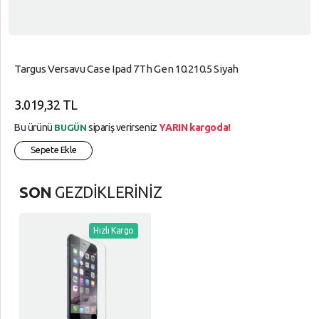
Targus Versavu Case Ipad 7Th Gen 10.210.5 Siyah
3.019,32 TL
Bu ürünü
sipariş verirseniz
YARIN kargoda!
BUGÜN
Sepete Ekle
SON
GEZDİKLERİNİZ
Hızlı Kargo