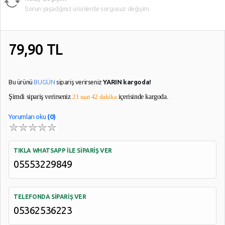
Sorun yaşadğınız ürünlerde sorgusuz değişim.
79,90
TL
Bu ürünü
BUGÜN
sipariş verirseniz
YARIN kargoda!
Şimdi sipariş verirseniz
21 saat 42 dakika
içerisinde kargoda.
Yorumları oku
(0)
TIKLA WHATSAPP İLE SİPARİŞ VER
05553229849
TELEFONDA SİPARİŞ VER
05362536223