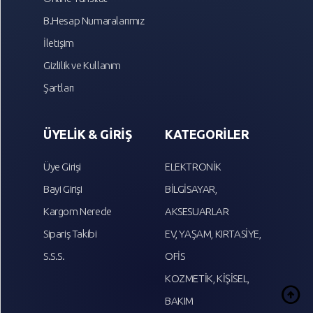
B.Hesap Numaralarımız
İletişim
Gizlilik ve Kullanım
Şartları
ÜYELİK & GİRİŞ
KATEGORİLER
Üye Girişi
ELEKTRONİK
Bayi Girişi
BİLGİSAYAR,
Kargom Nerede
AKSESUARLAR
Sipariş Takibi
EV, YAŞAM, KIRTASİYE,
S.S.S.
OFİS
KOZMETİK, KİŞİSEL,
arrow_circle_up
BAKIM