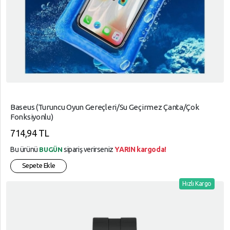
Baseus (Turuncu Oyun Gereçleri/Su Geçirmez Çanta/Çok
Fonksiyonlu)
714,94 TL
Bu ürünü
sipariş verirseniz
YARIN kargoda!
BUGÜN
Sepete Ekle
Hızlı Kargo