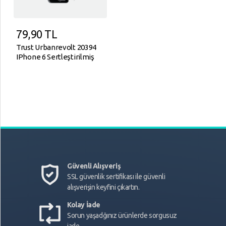
79,90
TL
Trust Urbanrevolt 20394
IPhone 6 Sertleştirilmiş
Ekran Koruyucu
Güvenli Alışveriş
SSL güvenlik sertifikası ile güvenli
alışverişin keyfini çıkartın.
Kolay İade
Sorun yaşadğınız ürünlerde sorgusuz
iade.