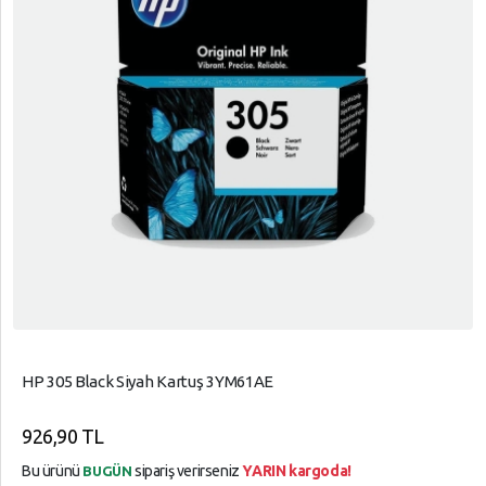
HP 305 Black Siyah Kartuş 3YM61AE
926,90 TL
Bu ürünü
sipariş verirseniz
YARIN kargoda!
BUGÜN