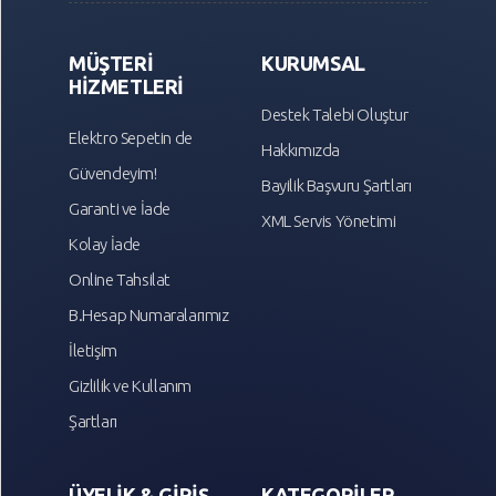
MÜŞTERİ
KURUMSAL
HİZMETLERİ
Destek Talebi Oluştur
Elektro Sepetin de
Hakkımızda
Güvendeyim!
Bayilik Başvuru Şartları
Garanti ve İade
XML Servis Yönetimi
Kolay İade
Online Tahsilat
B.Hesap Numaralarımız
İletişim
Gizlilik ve Kullanım
Şartları
ÜYELİK & GİRİŞ
KATEGORİLER