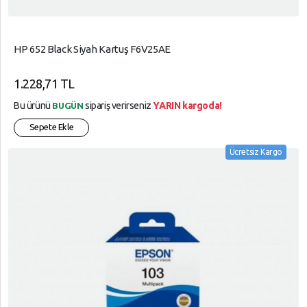
HP 652 Black Siyah Kartuş F6V25AE
1.228,71 TL
Bu ürünü
sipariş verirseniz
YARIN kargoda!
BUGÜN
Sepete Ekle
Ücretsiz Kargo