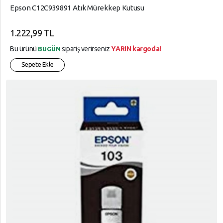
Epson C12C939891 Atık Mürekkep Kutusu
1.222,99 TL
Bu ürünü
sipariş verirseniz
YARIN kargoda!
BUGÜN
Sepete Ekle