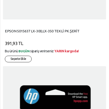
EPSON S015637 LX-300,LX-350 TEKLİ PK.ŞERİT
391,93 TL
Bu ürünü
sipariş verirseniz
YARIN kargoda!
BUGÜN
Sepete Ekle