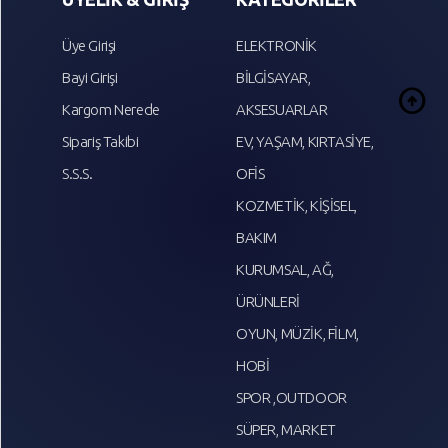
Üye Girişi
ELEKTRONİK
Bayi Girişi
BİLGİSAYAR,
arrow_circle_up
Kargom Nerede
AKSESUARLAR
Sipariş Takibi
EV, YAŞAM, KIRTASİYE,
S.S.S.
OFİS
KOZMETİK, KİŞİSEL,
BAKIM
KURUMSAL, AĞ,
ÜRÜNLERİ
OYUN, MÜZİK, FİLM,
HOBİ
SPOR ,OUTDOOR
SÜPER, MARKET