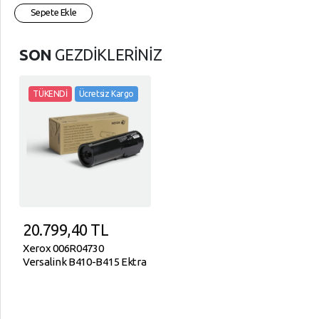
Sepete Ekle
SON
GEZDİKLERİNİZ
TÜKENDİ
Ücretsiz Kargo
20.799,40
TL
Xerox 006R04730
Versalink B410-B415 Ektra
Yüksek Kapasite Black
Siyah Toner 25.000 Sayfa