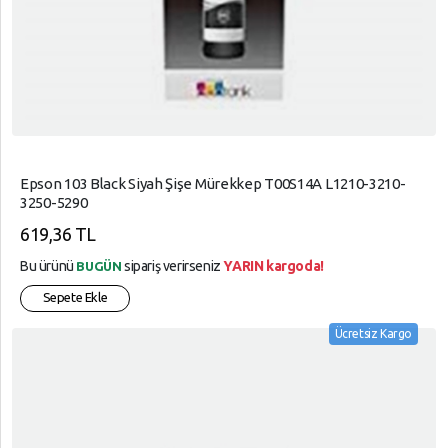
Epson 103 Black Siyah Şişe Mürekkep T00S14A L1210-3210-
3250-5290
619,36 TL
Bu ürünü
sipariş verirseniz
YARIN kargoda!
BUGÜN
Sepete Ekle
Ücretsiz Kargo