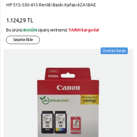
HP 515-530-615 Renkli Baskı Kafası 6ZA18AE
1.124,29 TL
Bu ürünü
sipariş verirseniz
YARIN kargoda!
BUGÜN
Sepete Ekle
Ücretsiz Kargo