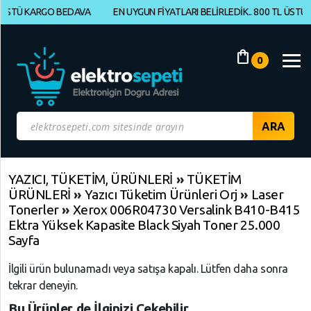
Ü KARGO BEDAVA
EN UYGUN FİYATLARI BELİRLEDİK.. 800 TL ÜSTÜ KAR
Müşteri
Panelim
shopping_bag
0
Yeni
Gelenler
İndirimdekiler
Kategoriye
YAZICI, TÜKETİM, ÜRÜNLERİ
»
TÜKETİM
ÜRÜNLERİ
»
Yazıcı Tüketim Ürünleri Orj
»
Laser
Göre
Tonerler
»
Xerox 006R04730 Versalink B410-B415
Alışveriş
Ektra Yüksek Kapasite Black Siyah Toner 25.000
Yap
Sayfa
İlgili ürün bulunamadı veya satışa kapalı. Lütfen daha sonra
ELEKTRONİK
Geri
Geri
Geri
tekrar deneyin.
Dön
Dön
Dön
BİLGİSAYAR,
Bu Ürünler de İlginizi Çekebilir