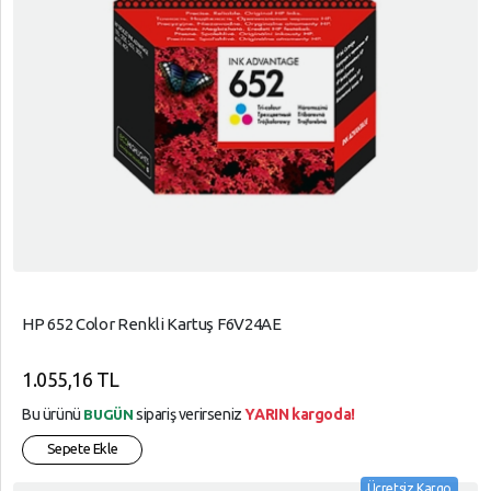
HP 652 Color Renkli Kartuş F6V24AE
1.055,16 TL
Bu ürünü
sipariş verirseniz
YARIN kargoda!
BUGÜN
Sepete Ekle
Ücretsiz Kargo