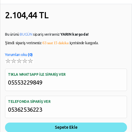
2.104,44
TL
YARDIM
VE
AYARLAR
Bu ürünü
BUGÜN
sipariş verirseniz
YARIN kargoda!
Şimdi sipariş verirseniz
63 saat 15 dakika
içerisinde kargoda.
Gizlilik
Kuralları
Yorumları oku
(0)
Garanti
Ve
İade
TIKLA WHATSAPP İLE SİPARİŞ VER
05553229849
TELEFONDA SİPARİŞ VER
05362536223
Sepete Ekle