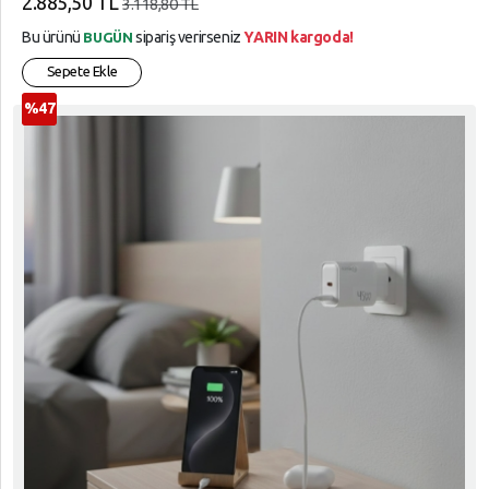
2.885,50 TL
3.118,80 TL
Bu ürünü
sipariş verirseniz
YARIN kargoda!
BUGÜN
Sepete Ekle
%47