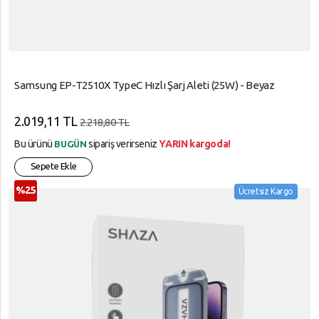
Samsung EP-T2510X TypeC Hızlı Şarj Aleti (25W) - Beyaz
2.019,11 TL
2.218,80 TL
Bu ürünü
sipariş verirseniz
YARIN kargoda!
BUGÜN
Sepete Ekle
%25
Ücretsiz Kargo