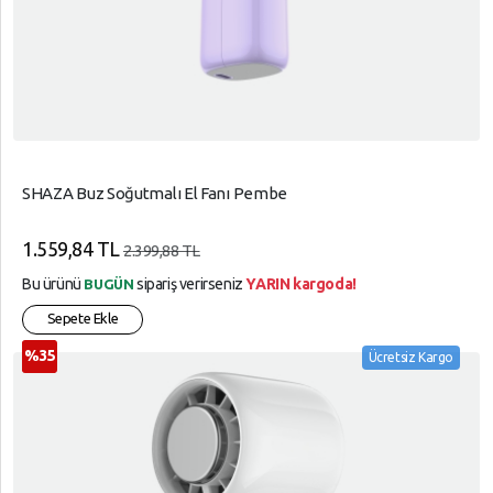
SHAZA Buz Soğutmalı El Fanı Pembe
1.559,84 TL
2.399,88 TL
Bu ürünü
sipariş verirseniz
YARIN kargoda!
BUGÜN
Sepete Ekle
%35
Ücretsiz Kargo