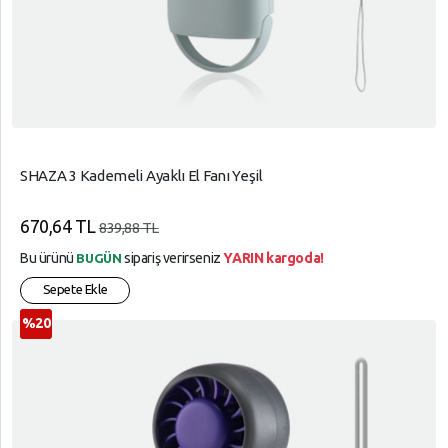
SHAZA 3 Kademeli Ayaklı El Fanı Yeşil
670,64 TL
839,88 TL
Bu ürünü
sipariş verirseniz
YARIN kargoda!
BUGÜN
Sepete Ekle
%20