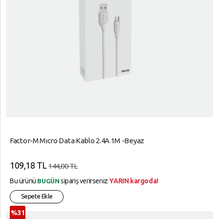
Factor-M Mıcro Data Kablo 2.4A 1M -Beyaz
109,18 TL
144,00 TL
Bu ürünü
sipariş verirseniz
YARIN kargoda!
BUGÜN
Sepete Ekle
%31