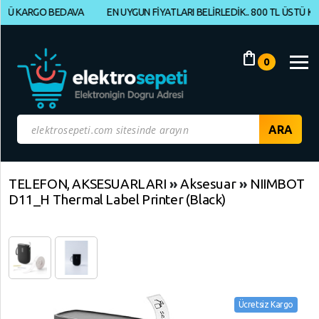
 KARGO BEDAVA
EN UYGUN FİYATLARI BELİRLEDİK.. 800 TL ÜSTÜ KARGO
Müşteri
Panelim
shopping_bag
0
Yeni
Gelenler
İndirimdekiler
Kategoriye
TELEFON, AKSESUARLARI
»
Aksesuar
»
NIIMBOT
D11_H Thermal Label Printer (Black)
Göre
Alışveriş
Yap
ELEKTRONİK
Geri
Dön
Ücretsiz Kargo
BİLGİSAYAR,