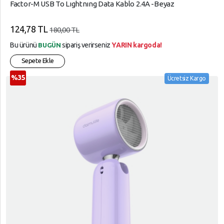
Factor-M USB To Lıghtnıng Data Kablo 2.4A -Beyaz
124,78 TL
180,00 TL
Bu ürünü
sipariş verirseniz
YARIN kargoda!
BUGÜN
Sepete Ekle
%35
Ücretsiz Kargo