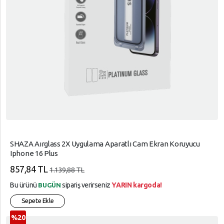
SHAZA Aırglass 2X Uygulama Aparatlı Cam Ekran Koruyucu
Iphone 16 Plus
857,84 TL
1.139,88 TL
Bu ürünü
sipariş verirseniz
YARIN kargoda!
BUGÜN
Sepete Ekle
%20