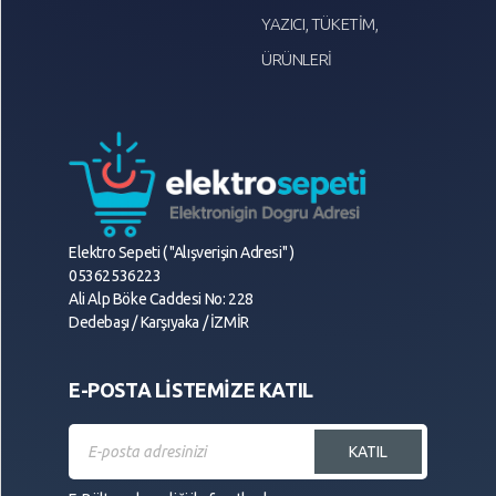
YAZICI, TÜKETİM,
ÜRÜNLERİ
Elektro Sepeti ( "Alışverişin Adresi" )
05362536223
Ali Alp Böke Caddesi No: 228
Dedebaşı / Karşıyaka / İZMİR
E-POSTA LİSTEMİZE KATIL
KATIL