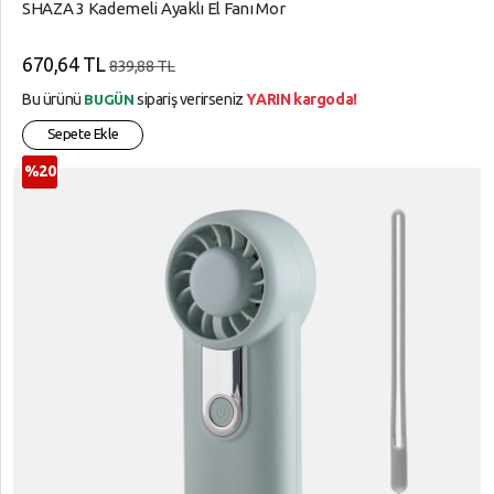
SHAZA 3 Kademeli Ayaklı El Fanı Mor
670,64 TL
839,88 TL
Bu ürünü
sipariş verirseniz
YARIN kargoda!
BUGÜN
Sepete Ekle
%20