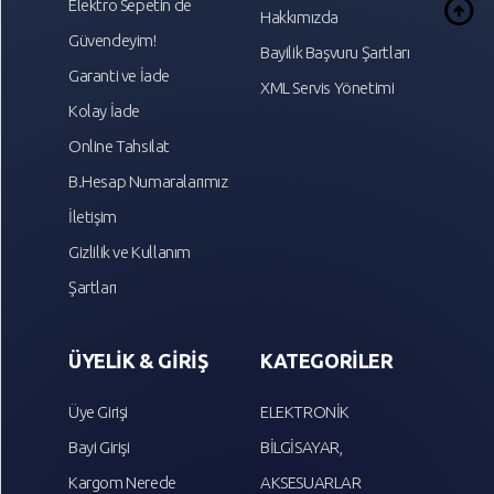
arrow_circle_up
Elektro Sepetin de
Hakkımızda
Güvendeyim!
Bayilik Başvuru Şartları
Garanti ve İade
XML Servis Yönetimi
Kolay İade
Online Tahsilat
B.Hesap Numaralarımız
İletişim
Gizlilik ve Kullanım
Şartları
ÜYELİK & GİRİŞ
KATEGORİLER
Üye Girişi
ELEKTRONİK
Bayi Girişi
BİLGİSAYAR,
Kargom Nerede
AKSESUARLAR