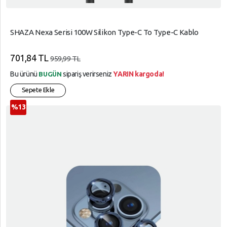
SHAZA Nexa Serisi 100W Silikon Type-C To Type-C Kablo
701,84 TL
959,99 TL
Bu ürünü
sipariş verirseniz
YARIN kargoda!
BUGÜN
Sepete Ekle
%13