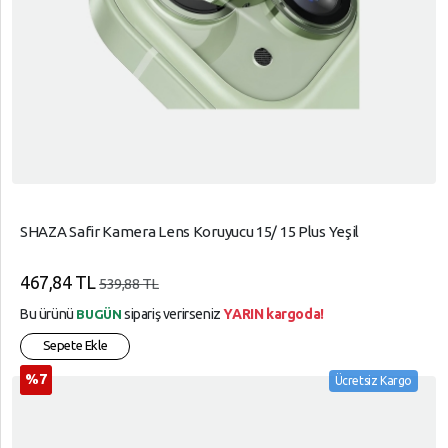
SHAZA Safir Kamera Lens Koruyucu 15/ 15 Plus Yeşil
467,84 TL
539,88 TL
Bu ürünü
sipariş verirseniz
YARIN kargoda!
BUGÜN
Sepete Ekle
%7
Ücretsiz Kargo