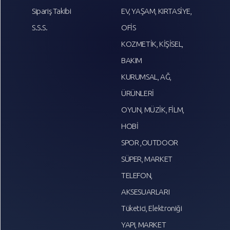
Sipariş Takibi
EV, YAŞAM, KIRTASİYE,
S.S.S.
OFİS
KOZMETİK, KİŞİSEL,
BAKIM
KURUMSAL, AĞ,
ÜRÜNLERİ
OYUN, MÜZİK, FİLM,
HOBİ
SPOR ,OUTDOOR
SÜPER, MARKET
TELEFON,
AKSESUARLARI
Tüketici, Elektroniği
YAPI, MARKET