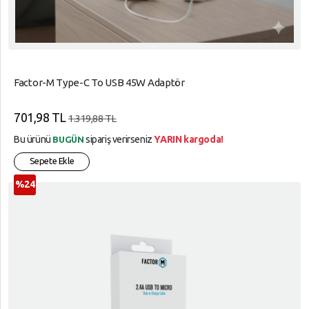
Factor-M Type-C To USB 45W Adaptör
701,98 TL
1.319,88 TL
Bu ürünü
sipariş verirseniz
YARIN kargoda!
BUGÜN
Sepete Ekle
%24