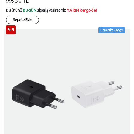
999,90 TL
Bu ürünü
sipariş verirseniz
YARIN kargoda!
BUGÜN
Sepete Ekle
%9
Ücretsiz Kargo