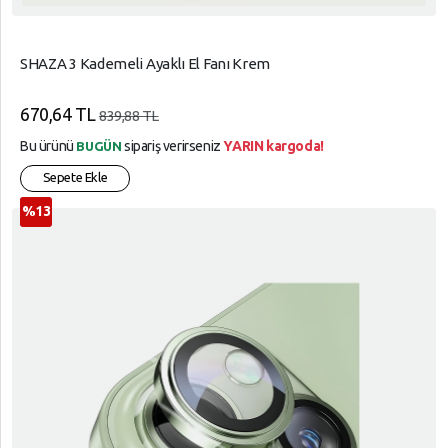
SHAZA 3 Kademeli Ayaklı El Fanı Krem
670,64 TL
839,88 TL
Bu ürünü
sipariş verirseniz
YARIN kargoda!
BUGÜN
Sepete Ekle
%13