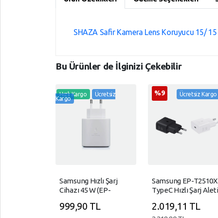
Kılıflar
SÜPER,
MARKET
Lens
Koruyucu
SHAZA Safir Kamera Lens Koruyucu 15/ 15 P
TELEFON,
AKSESUARLARI
Outlet
Ürünler
Tüketici,
Bu Ürünler de İlginizi Çekebilir
Elektroniği
Şarj
Cihazları
YAPI,
%9
Hızlı Kargo
Ücretsiz
Ücretsiz Kargo
Bataryalar
Kargo
MARKET
Stand
YAZICI,
Docking
TÜKETİM,
Station
ÜRÜNLERİ
Telefon
Tablet
Aksesuarları
Samsung Hızlı Şarj
Samsung EP-T2510X
Cihazı 45 W (EP-
TypeC Hızlı Şarj Alet
Telefon
TA845XBEGEU)
(25W) - Beyaz
999,90 TL
2.019,11 TL
Şarj
(Samsung Türkiye
Cihazları
Garantili)