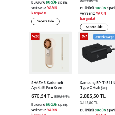
2.218,80 TL
Bu ürünü
sipariş
BUGÜN
verirseniz
YARIN
Bu ürünü
sipari
BUGÜN
kargoda!
verirseniz
YARIN
YARDIM
kargoda!
Sepete Ekle
VE
Sepete Ekle
AYARLAR
%20
%7
Ücretsiz Kargo
Gizlilik
Kuralları
Garanti
Ve
İade
SHAZA 3 Kademeli
Samsung EP-T4511
Ayaklı El Fanı Krem
Type C Hızlı Şarj
Adaptörü (45W) - Siy
670,64 TL
2.885,50 TL
839,88 TL
3.118,80 TL
Bu ürünü
sipariş
BUGÜN
verirseniz
YARIN
Bu ürünü
sipari
BUGÜN