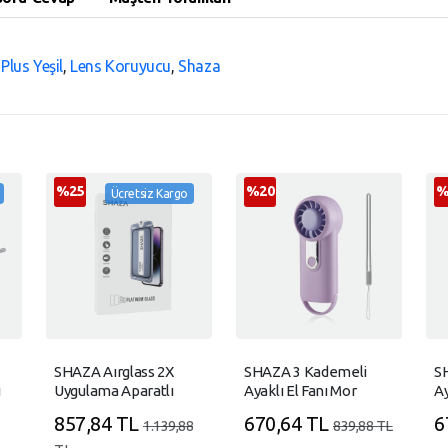
lus Yeşil
,
Lens Koruyucu
,
Shaza
%25
%20
%
Ücretsiz Kargo
SHAZA Aırglass 2X
SHAZA 3 Kademeli
S
i
Uygulama Aparatlı
Ayaklı El Fanı Mor
Ay
Cam Ekran Koruyucu
857,84 TL
670,64 TL
6
1.139,88
839,88 TL
Iphone 16 Plus