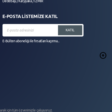
Dedebaşı / Karşıyaka / İZMİR
E-POSTA LİSTEMİZE KATIL
KATIL
E-Bülten aboneliği ile fırsatları kaçırma...
arrow_circle_up
larak için tüm özverimizle çalışıyoruz.