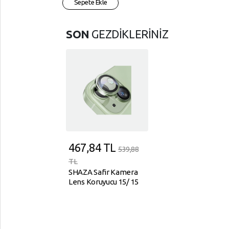
Sepete Ekle
SON
GEZDİKLERİNİZ
467,84
TL
539,88
TL
SHAZA Safir Kamera
Lens Koruyucu 15/ 15
Plus Yeşil