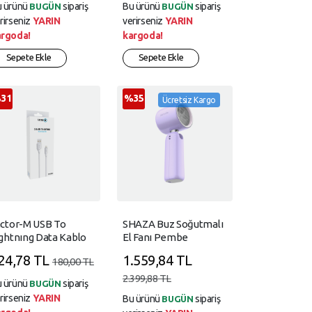
u ürünü
sipariş
Bu ürünü
sipariş
BUGÜN
BUGÜN
rirseniz
YARIN
verirseniz
YARIN
argoda!
kargoda!
Sepete Ekle
Sepete Ekle
31
%35
Ücretsiz Kargo
actor-M USB To
SHAZA Buz Soğutmalı
ghtnıng Data Kablo
El Fanı Pembe
4A -Beyaz
24,78 TL
1.559,84 TL
180,00 TL
2.399,88 TL
u ürünü
sipariş
BUGÜN
rirseniz
YARIN
Bu ürünü
sipariş
BUGÜN