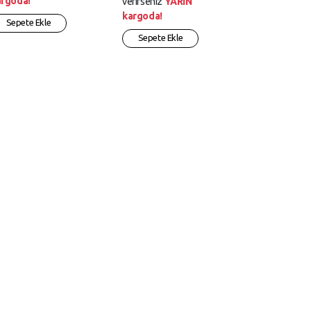
argoda!
verirseniz
YARIN
kargoda!
Sepete Ekle
Sepete Ekle