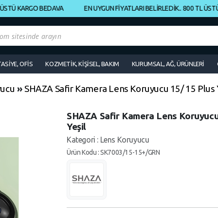
TÜ KARGO BEDAVA
EN UYGUN FİYATLARI BELİRLEDİK.. 800 TL ÜSTÜ K
TASİYE, OFİS
KOZMETİK, KİŞİSEL, BAKIM
KURUMSAL, AĞ, ÜRÜNLERİ
yucu
»
SHAZA Safir Kamera Lens Koruyucu 15/ 15 Plus Y
SHAZA Safir Kamera Lens Koruyucu
Yeşil
Kategori : Lens Koruyucu
Ürün Kodu : SK7003/15-15+/GRN