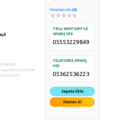
Yorumları oku
(0)
TIKLA WHATSAPP İLE
SİPARİŞ VER
eşil
05553229849
TELEFONDA SİPARİŞ
y Değişim
VER
n yaşadğınız ürünlerde
05362536223
usuz değişim.
Sepete Ekle
Hemen Al