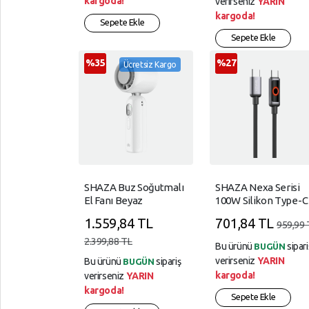
kargoda!
verirseniz
YARIN
kargoda!
Sepete Ekle
Sepete Ekle
%35
%27
Ücretsiz Kargo
SHAZA Buz Soğutmalı
SHAZA Nexa Serisi
El Fanı Beyaz
100W Silikon Type-C
To Type-C Kablo
1.559,84 TL
701,84 TL
959,99 
2.399,88 TL
Bu ürünü
sipari
BUGÜN
verirseniz
YARIN
Bu ürünü
sipariş
BUGÜN
kargoda!
verirseniz
YARIN
kargoda!
Sepete Ekle