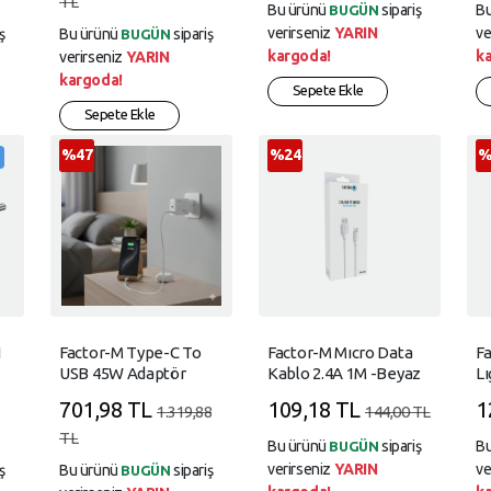
TL
Bu ürünü
sipariş
B
BUGÜN
verirseniz
YARIN
ve
ş
Bu ürünü
sipariş
BUGÜN
kargoda!
k
verirseniz
YARIN
kargoda!
Sepete Ekle
Sepete Ekle
%47
%24
%
N
Factor-M Type-C To
Factor-M Mıcro Data
F
USB 45W Adaptör
Kablo 2.4A 1M -Beyaz
Lı
ah
2.
701,98 TL
109,18 TL
1
1.319,88
144,00 TL
TL
Bu ürünü
sipariş
B
BUGÜN
verirseniz
YARIN
ve
ş
Bu ürünü
sipariş
BUGÜN