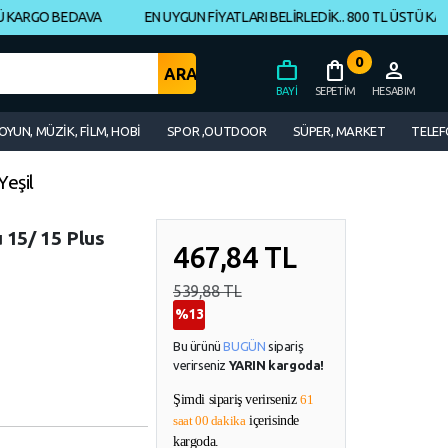
ARGO BEDAVA
EN UYGUN FİYATLARI BELİRLEDİK.. 800 TL ÜSTÜ KARGO
0
work
shopping_bag
person
BAYI
SEPETIM
HESABIM
OYUN, MÜZİK, FİLM, HOBİ
SPOR ,OUTDOOR
SÜPER, MARKET
TELEF
eşil
 15/ 15 Plus
467,84
TL
539,88 TL
%13
Bu ürünü
BUGÜN
sipariş
verirseniz
YARIN kargoda!
Şimdi sipariş verirseniz
61
saat 00 dakika
içerisinde
kargoda.