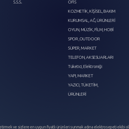
S.S.S.
OFİS
KOZMETİK, KİŞİSEL, BAKIM
KURUMSAL, AĞ, ÜRÜNLERİ
OYUN, MÜZİK, FİLM, HOBİ
SPOR ,OUTDOOR
SÜPER, MARKET
TELEFON, AKSESUARLARI
Tüketici, Elektroniği
YAPI, MARKET
YAZICI, TÜKETİM,
ÜRÜNLERİ
 getirmek ve sizlere en uygun fiyatlı ürünleri sunmak adına elektrosepeti ekibi o