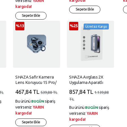
kargoda!
k
verirseniz
YARIN
kargoda!
Sepete Ekle
Sepete Ekle
%13
%25
Ücretsiz Kargo
SHAZA Safir Kamera
SHAZA Aırglass 2X
Lens Koruyucu 15 Pro/
Uygulama Aparatlı
15 Pro Max Mavi
Cam Ekran Koruyucu
467,84 TL
857,84 TL
TL
539,88 TL
1.139,88
Iphone 16
TL
ş
Bu ürünü
sipariş
BUGÜN
verirseniz
YARIN
Bu ürünü
sipariş
BUGÜN
kargoda!
verirseniz
YARIN
kargoda!
Sepete Ekle