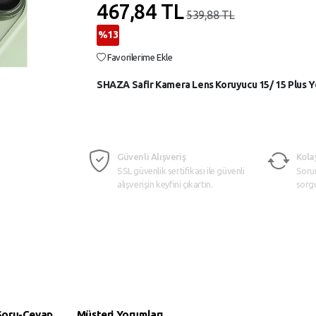
467,84
TL
539,88 TL
%13
Favorilerime Ekle
SHAZA Safir Kamera Lens Koruyucu 15/ 15 Plus Y
Güvenli Alışveriş
Kola
SSL güvenlik sertifikası ile güvenli
Soru
alışverişin keyfini çıkartın.
sorg
Soru-Cevap
Müşteri Yorumları