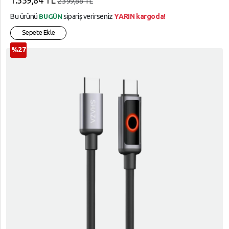
1.559,84 TL
2.399,88 TL
Bu ürünü
sipariş verirseniz
YARIN kargoda!
BUGÜN
Sepete Ekle
%27