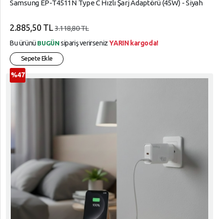
Samsung EP-T4511N Type C Hızlı Şarj Adaptörü (45W) - Siyah
2.885,50 TL
3.118,80 TL
Bu ürünü
sipariş verirseniz
YARIN kargoda!
BUGÜN
Sepete Ekle
%47