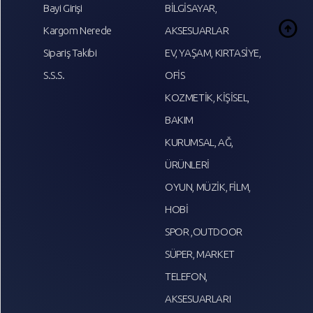
Bayi Girişi
BİLGİSAYAR,
arrow_circle_up
Kargom Nerede
AKSESUARLAR
Sipariş Takibi
EV, YAŞAM, KIRTASİYE,
S.S.S.
OFİS
KOZMETİK, KİŞİSEL,
BAKIM
KURUMSAL, AĞ,
ÜRÜNLERİ
OYUN, MÜZİK, FİLM,
HOBİ
SPOR ,OUTDOOR
SÜPER, MARKET
TELEFON,
AKSESUARLARI