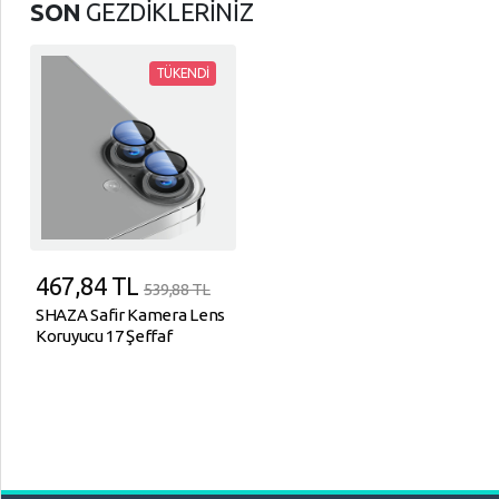
SON
GEZDİKLERİNİZ
TÜKENDİ
467,84
TL
539,88 TL
SHAZA Safir Kamera Lens
Koruyucu 17 Şeffaf