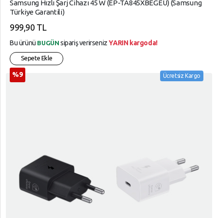
Samsung Hızlı Şarj Cihazı 45 W (EP-TA845XBEGEU) (Samsung
Kılıflar
SÜPER,
Türkiye Garantili)
MARKET
Lens
999,90 TL
Koruyucu
TELEFON,
Bu ürünü
sipariş verirseniz
YARIN kargoda!
BUGÜN
AKSESUARLARI
Outlet
Sepete Ekle
Ürünler
Tüketici,
Elektroniği
%9
Ücretsiz Kargo
Şarj
Cihazları
YAPI,
Bataryalar
MARKET
Stand
YAZICI,
Docking
TÜKETİM,
Station
ÜRÜNLERİ
Telefon
Tablet
Aksesuarları
Telefon
Şarj
Cihazları