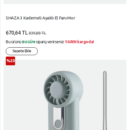
SHAZA 3 Kademeli Ayaklı El Fanı Mor
670,64 TL
839,88 TL
Bu ürünü
sipariş verirseniz
YARIN kargoda!
BUGÜN
Sepete Ekle
%20