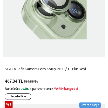
SHAZA Safir Kamera Lens Koruyucu 15/ 15 Plus Yeşil
467,84 TL
539,88 TL
Bu ürünü
sipariş verirseniz
YARIN kargoda!
BUGÜN
Sepete Ekle
%7
Ücretsiz Kargo