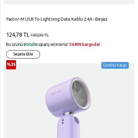
Factor-M USB To Lıghtnıng Data Kablo 2.4A -Beyaz
124,78 TL
180,00 TL
Bu ürünü
sipariş verirseniz
YARIN kargoda!
BUGÜN
Sepete Ekle
%35
Ücretsiz Kargo