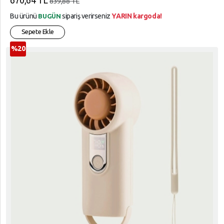
670,64 TL
839,88 TL
Bu ürünü
sipariş verirseniz
YARIN kargoda!
BUGÜN
Sepete Ekle
%20