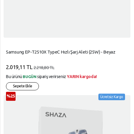
YARDIM
VE
AYARLAR
Gizlilik
Kuralları
Samsung EP-T2510X TypeC Hızlı Şarj Aleti (25W) - Beyaz
Garanti
2.019,11 TL
2.218,80 TL
Ve
İade
Bu ürünü
sipariş verirseniz
YARIN kargoda!
BUGÜN
Sepete Ekle
%25
Ücretsiz Kargo