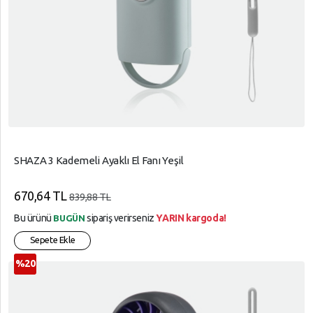
SHAZA 3 Kademeli Ayaklı El Fanı Yeşil
670,64 TL
839,88 TL
Bu ürünü
sipariş verirseniz
YARIN kargoda!
BUGÜN
Sepete Ekle
%20