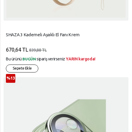
SHAZA 3 Kademeli Ayaklı El Fanı Krem
670,64 TL
839,88 TL
Bu ürünü
sipariş verirseniz
YARIN kargoda!
BUGÜN
Sepete Ekle
%13