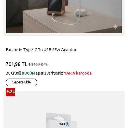
Factor-M Type-C To USB 45W Adaptör
701,98 TL
1.319,88 TL
Bu ürünü
sipariş verirseniz
YARIN kargoda!
BUGÜN
Sepete Ekle
%24