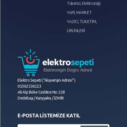
Tüketici, Elektroniği
YAPI, MARKET
YAZICI, TÜKETİM,
ÜRÜNLERİ
Elektro Sepeti ( "Alışverişin Adresi" )
05362536223
Ali Alp Böke Caddesi No: 228
Dedebaşı / Karşıyaka / İZMİR
E-POSTA LİSTEMİZE KATIL