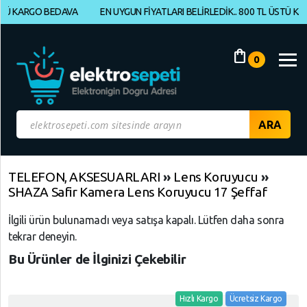
KARGO BEDAVA
EN UYGUN FİYATLARI BELİRLEDİK.. 800 TL ÜSTÜ KARGO 
Müşteri
Panelim
shopping_bag
0
Yeni
Gelenler
İndirimdekiler
Kategoriye
TELEFON, AKSESUARLARI
»
Lens Koruyucu
»
SHAZA Safir Kamera Lens Koruyucu 17 Şeffaf
Göre
Alışveriş
İlgili ürün bulunamadı veya satışa kapalı. Lütfen daha sonra
Yap
tekrar deneyin.
Bu Ürünler de İlginizi Çekebilir
ELEKTRONİK
Geri
Dön
BİLGİSAYAR,
Hızlı Kargo
Ücretsiz Kargo