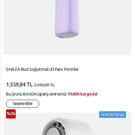
SHAZA Buz Soğutmalı El Fanı Pembe
1.559,84 TL
2.399,88 TL
Bu ürünü
sipariş verirseniz
YARIN kargoda!
BUGÜN
Sepete Ekle
%35
Ücretsiz Kargo