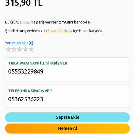
315,90
TL
Temizlik
Bezleri
Termos
Bu ürünü
BUGÜN
sipariş verirseniz
YARIN kargoda!
Şimdi sipariş verirseniz
115 saat 27 dakika
içerisinde kargoda.
Türk
Kahvesi
Yorumları oku
(0)
Makinesi
Ütü
TIKLA WHATSAPP İLE SİPARİŞ VER
Vantilatörler
05553229849
YARDIM
TELEFONDA SİPARİŞ VER
VE
05362536223
AYARLAR
Gizlilik
Sepete Ekle
Kuralları
Hemen Al
Garanti