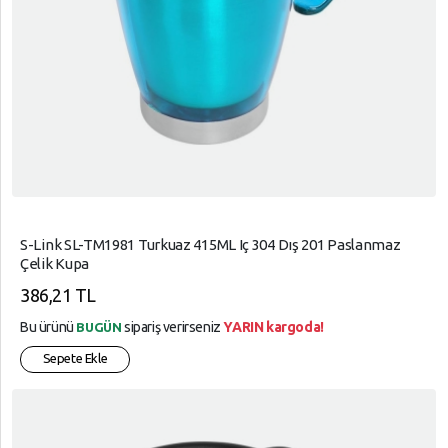
S-Link SL-TM1981 Turkuaz 415ML Iç 304 Dış 201 Paslanmaz
Çelik Kupa
386,21 TL
Bu ürünü
sipariş verirseniz
YARIN kargoda!
BUGÜN
Sepete Ekle