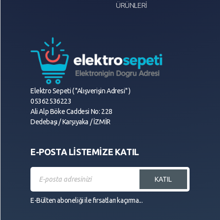
ÜRÜNLERİ
Elektro Sepeti ( "Alışverişin Adresi" )
05362536223
Ali Alp Böke Caddesi No: 228
Dedebaşı / Karşıyaka / İZMİR
E-POSTA LİSTEMİZE KATIL
KATIL
E-Bülten aboneliği ile fırsatları kaçırma...