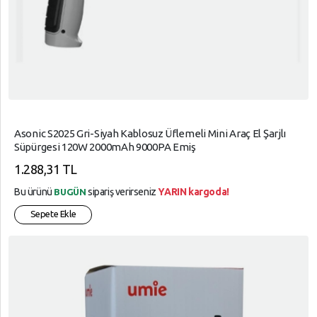
Asonic S2025 Gri-Siyah Kablosuz Üflemeli Mini Araç El Şarjlı
Süpürgesi 120W 2000mAh 9000PA Emiş
1.288,31 TL
Bu ürünü
sipariş verirseniz
YARIN kargoda!
BUGÜN
Sepete Ekle