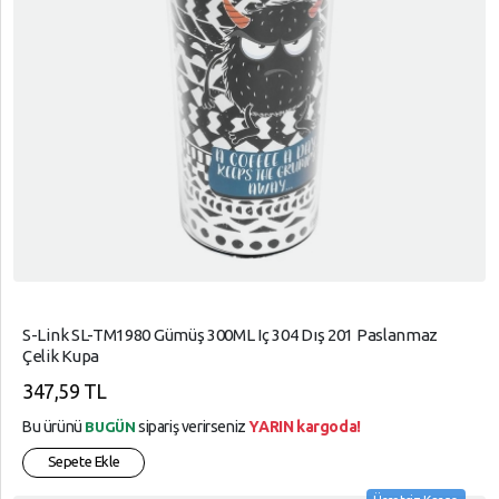
S-Link SL-TM1980 Gümüş 300ML Iç 304 Dış 201 Paslanmaz
Çelik Kupa
347,59 TL
Bu ürünü
sipariş verirseniz
YARIN kargoda!
BUGÜN
Sepete Ekle