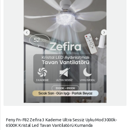
Feny Fn-F82 Zefira 3 Kademe Ultra Sessiz Uyku Mod 3000k-
6500K Kristal Led Tavan Vantilatörü Kumanda