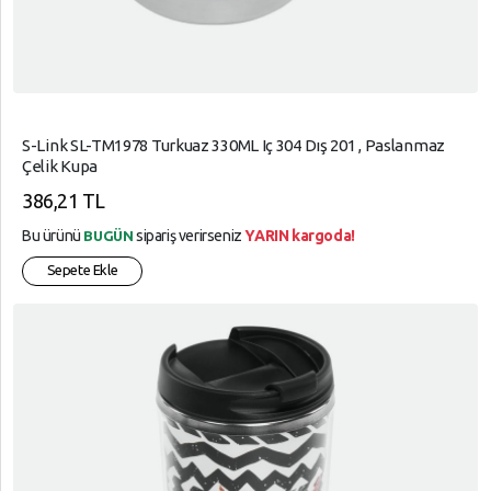
S-Link SL-TM1978 Turkuaz 330ML Iç 304 Dış 201 , Paslanmaz
Çelik Kupa
386,21 TL
Bu ürünü
sipariş verirseniz
YARIN kargoda!
BUGÜN
Sepete Ekle