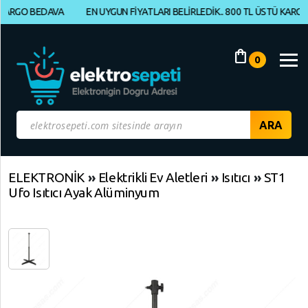
O BEDAVA
EN UYGUN FİYATLARI BELİRLEDİK.. 800 TL ÜSTÜ KARGO BEDA
Müşteri
Panelim
shopping_bag
0
Yeni
Gelenler
İndirimdekiler
Kategoriye
ELEKTRONİK
»
Elektrikli Ev Aletleri
»
Isıtıcı
»
ST1
Ufo Isıtıcı Ayak Alüminyum
Göre
Alışveriş
Yap
ELEKTRONİK
Geri
Geri
Dön
Dön
BİLGİSAYAR,