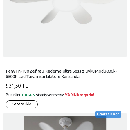
Feny Fn-F80 Zefira 3 Kademe Ultra Sessiz Uyku Mod 3000k-
6500K Led Tavan Vantilatörü Kumanda
931,50 TL
Bu ürünü
sipariş verirseniz
YARIN kargoda!
BUGÜN
Sepete Ekle
Ücretsiz Kargo