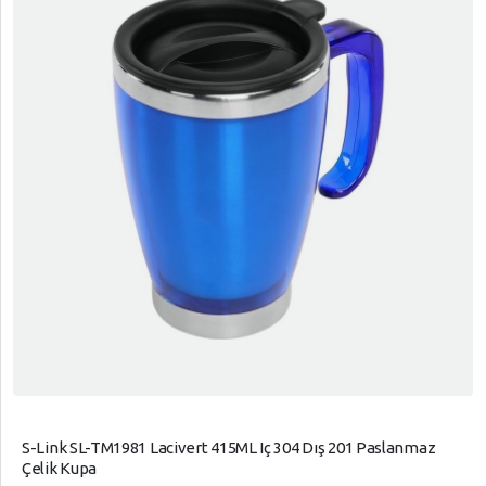
S-Link SL-TM1981 Lacivert 415ML Iç 304 Dış 201 Paslanmaz
Çelik Kupa