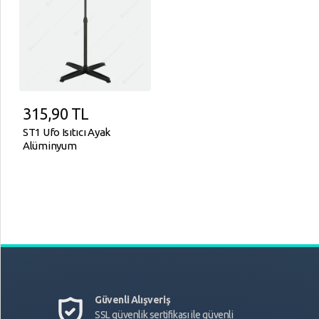
315,90
TL
ST1 Ufo Isıtıcı Ayak
Alüminyum
Güvenli Alışveriş
SSL güvenlik sertifikası ile güvenli