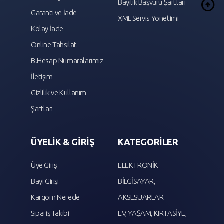
arrow_circle_up
Bayilik Başvuru Şartları
Garanti ve İade
XML Servis Yönetimi
Kolay İade
Online Tahsilat
B.Hesap Numaralarımız
İletişim
Gizlilik ve Kullanım
Şartları
ÜYELİK & GİRİŞ
KATEGORİLER
Üye Girişi
ELEKTRONİK
Bayi Girişi
BİLGİSAYAR,
Kargom Nerede
AKSESUARLAR
Sipariş Takibi
EV, YAŞAM, KIRTASİYE,