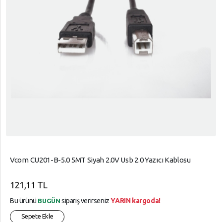
Vcom CU201-B-5.0 5MT Siyah 2.0V Usb 2.0 Yazıcı Kablosu
121,11 TL
Bu ürünü
sipariş verirseniz
YARIN kargoda!
BUGÜN
Sepete Ekle