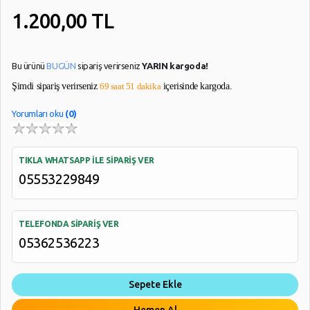
1.200,00
TL
Bu ürünü
BUGÜN
sipariş verirseniz
YARIN kargoda!
Şimdi sipariş verirseniz
69 saat 51 dakika
içerisinde kargoda.
Yorumları oku
(0)
TIKLA WHATSAPP İLE SİPARİŞ VER
05553229849
TELEFONDA SİPARİŞ VER
05362536223
Sepete Ekle
Hemen Al