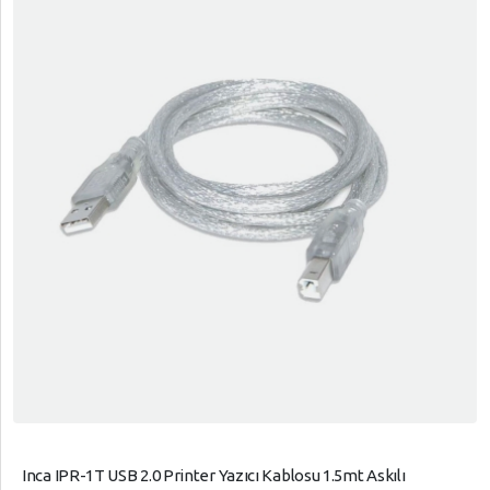
Inca IPR-1T USB 2.0 Printer Yazıcı Kablosu 1.5mt Askılı