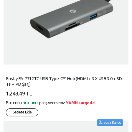
Frisby FA-7712TC USB Type-C™ Hub (HDMI + 3 X USB 3.0 + SD-
TF + PD Şarj)
1.243,49 TL
Bu ürünü
sipariş verirseniz
YARIN kargoda!
BUGÜN
Sepete Ekle
Ücretsiz Kargo