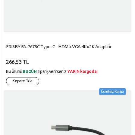
FRISBY FA-7678C Type-C - HDMI+VGA 4Kx2K Adaptör
266,53 TL
Bu ürünü
sipariş verirseniz
YARIN kargoda!
BUGÜN
Sepete Ekle
Ücretsiz Kargo