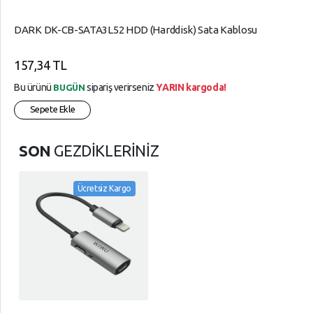
DARK DK-CB-SATA3L52 HDD (Harddisk) Sata Kablosu
157,34 TL
Bu ürünü
sipariş verirseniz
YARIN kargoda!
BUGÜN
Sepete Ekle
SON
GEZDİKLERİNİZ
Ücretsiz Kargo