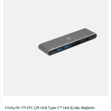
Frisby FA-7714TC Çift USB Type-C™ Hub (Çoklu Bağlantı