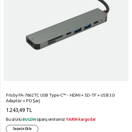
Frisby FA-7662TC USB Type-C™ - HDMI + SD-TF + USB 3.0
Adaptör + PD Şarj
1.243,49 TL
Bu ürünü
sipariş verirseniz
YARIN kargoda!
BUGÜN
Sepete Ekle