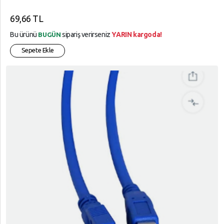
69,66 TL
Bu ürünü
sipariş verirseniz
YARIN kargoda!
BUGÜN
Sepete Ekle