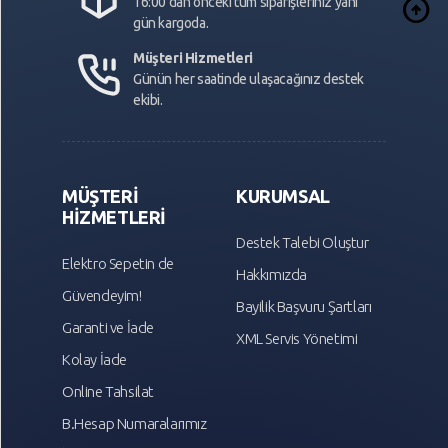
arrow_circle_up
16:00 dan önceki tüm siparişleriniz yanı
gün kargoda.
Müşteri Hizmetleri
Günün her saatinde ulaşacağınız destek
ekibi.
MÜŞTERİ
KURUMSAL
HİZMETLERİ
Destek Talebi Oluştur
Elektro Sepetin de
Hakkımızda
Güvendeyim!
Bayilik Başvuru Şartları
Garanti ve İade
XML Servis Yönetimi
Kolay İade
Online Tahsilat
B.Hesap Numaralarımız