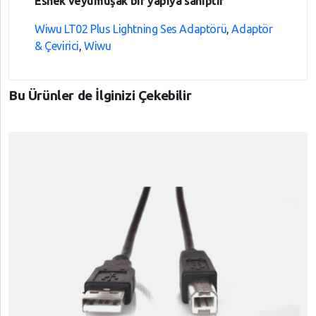
Esnek veyumuşak bir yapıya sahiptir
Wiwu LT02 Plus Lightning Ses Adaptörü
,
Adaptör
& Çevirici
,
Wiwu
Bu Ürünler de İlginizi Çekebilir