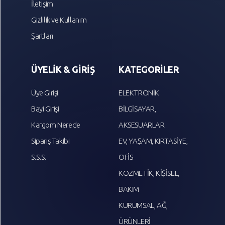
İletişim
Gizlilik ve Kullanım
Şartları
ÜYELİK & GİRİŞ
KATEGORİLER
Üye Girişi
ELEKTRONİK
Bayi Girişi
BİLGİSAYAR,
Kargom Nerede
AKSESUARLAR
Sipariş Takibi
EV, YAŞAM, KIRTASİYE,
S.S.S.
OFİS
KOZMETİK, KİŞİSEL,
BAKIM
KURUMSAL, AĞ,
ÜRÜNLERİ