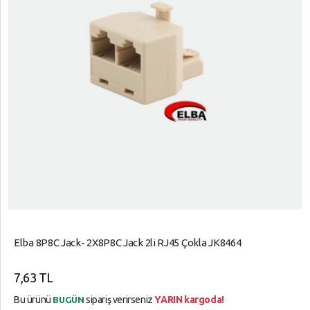
Elba 8P8C Jack- 2X8P8C Jack 2li RJ45 Çokla JK8464
7,63 TL
Bu ürünü
sipariş verirseniz
YARIN kargoda!
BUGÜN