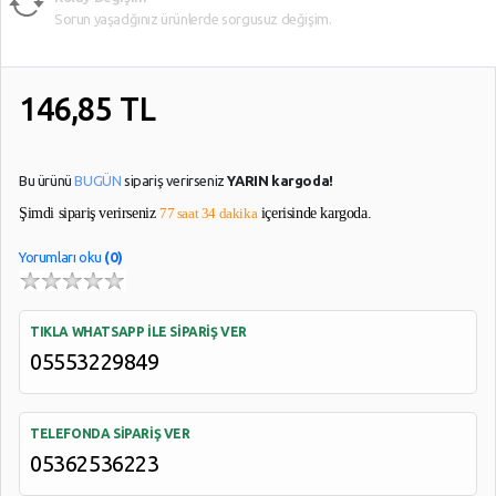
Kablolar
Sorun yaşadğınız ürünlerde sorgusuz değişim.
Uydu
Kabloları
146,85
TL
YARDIM
VE
Bu ürünü
BUGÜN
sipariş verirseniz
YARIN kargoda!
AYARLAR
Şimdi sipariş verirseniz
77 saat 34 dakika
içerisinde kargoda.
Gizlilik
Kuralları
Yorumları oku
(0)
Garanti
Ve
TIKLA WHATSAPP İLE SİPARİŞ VER
İade
05553229849
TELEFONDA SİPARİŞ VER
05362536223