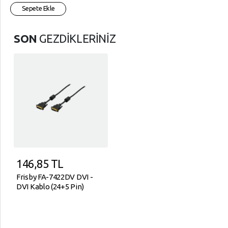
Sepete Ekle
SON
GEZDİKLERİNİZ
146,85
TL
Frisby FA-7422DV DVI -
DVI Kablo (24+5 Pin)
(1.8m)