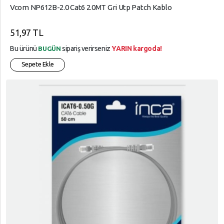
Vcom NP612B-2.0 Cat6 2.0MT Gri Utp Patch Kablo
51,97 TL
Bu ürünü
sipariş verirseniz
YARIN kargoda!
BUGÜN
Sepete Ekle