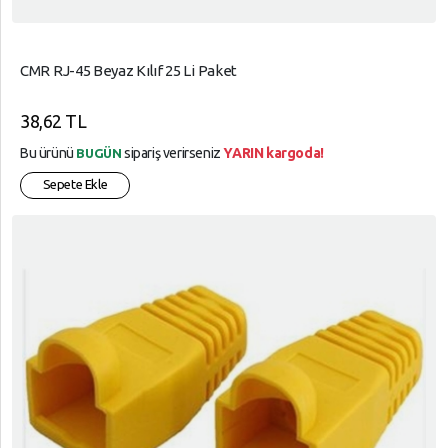
CMR RJ-45 Beyaz Kılıf 25 Li Paket
38,62 TL
Bu ürünü
sipariş verirseniz
YARIN kargoda!
BUGÜN
Sepete Ekle