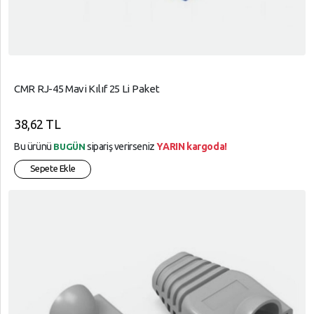
CMR RJ-45 Mavi Kılıf 25 Li Paket
38,62 TL
Bu ürünü
sipariş verirseniz
YARIN kargoda!
BUGÜN
Sepete Ekle