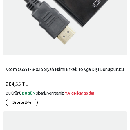
Vcom CG591-B-0.15 Siyah Hdmi Erkek To Vga Dişi Dönüştürücü
204,55 TL
Bu ürünü
sipariş verirseniz
YARIN kargoda!
BUGÜN
Sepete Ekle