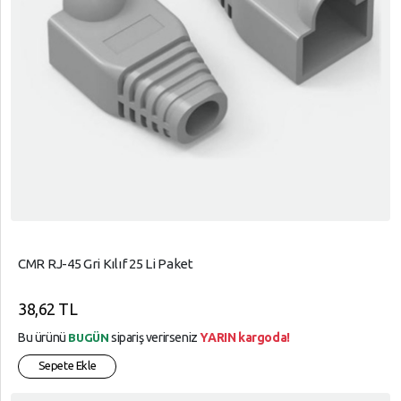
CMR RJ-45 Gri Kılıf 25 Li Paket
38,62 TL
Bu ürünü
sipariş verirseniz
YARIN kargoda!
BUGÜN
Sepete Ekle