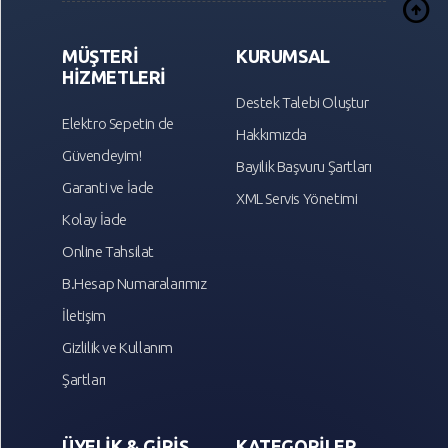
arrow_circle_up
MÜŞTERİ
KURUMSAL
HİZMETLERİ
Destek Talebi Oluştur
Elektro Sepetin de
Hakkımızda
Güvendeyim!
Bayilik Başvuru Şartları
Garanti ve İade
XML Servis Yönetimi
Kolay İade
Online Tahsilat
B.Hesap Numaralarımız
İletişim
Gizlilik ve Kullanım
Şartları
ÜYELİK & GİRİŞ
KATEGORİLER