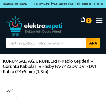
RGO BEDAVA
EN UYGUN FİYATLARI BELİRLEDİK.. 800 TL ÜSTÜ KARGO B
Müşteri
Panelim
shopping_bag
0
Yeni
Gelenler
İndirimdekiler
Kategoriye
KURUMSAL, AĞ, ÜRÜNLERİ
»
Kablo Çeşitleri
»
Görüntü Kabloları
»
Frisby FA-7422DV DVI - DVI
Göre
Kablo (24+5 pin) (1.8m)
Alışveriş
Yap
ELEKTRONİK
Geri
Geri
Dön
Dön
BİLGİSAYAR,