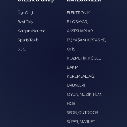
Üye Girişi
ELEKTRONİK
Bayi Girişi
BİLGİSAYAR,
Kargom Nerede
AKSESUARLAR
Sipariş Takibi
EV, YAŞAM, KIRTASİYE,
S.S.S.
OFİS
KOZMETİK, KİŞİSEL,
BAKIM
KURUMSAL, AĞ,
ÜRÜNLERİ
OYUN, MÜZİK, FİLM,
HOBİ
SPOR ,OUTDOOR
SÜPER, MARKET