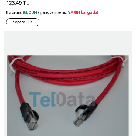
123,49 TL
Bu ürünü
sipariş verirseniz
YARIN kargoda!
BUGÜN
Sepete Ekle