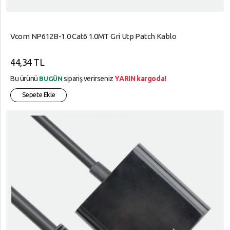
Vcom NP612B-1.0 Cat6 1.0MT Gri Utp Patch Kablo
44,34 TL
Bu ürünü
sipariş verirseniz
YARIN kargoda!
BUGÜN
Sepete Ekle