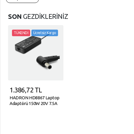
SON
GEZDİKLERİNİZ
TÜKENDİ
Ücretsiz Kargo
1.386,72
TL
HADRON HD8867 Laptop
Adaptörü 150W 20V 7.5A
6.0x3.7 Mm Siyah