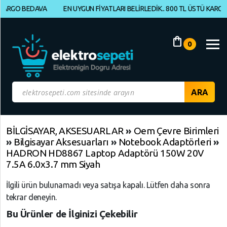
GO BEDAVA
EN UYGUN FİYATLARI BELİRLEDİK.. 800 TL ÜSTÜ KARGO BED
Müşteri
Panelim
shopping_bag
0
Yeni
Gelenler
İndirimdekiler
Kategoriye
BİLGİSAYAR, AKSESUARLAR
»
Oem Çevre Birimleri
»
Bilgisayar Aksesuarları
»
Notebook Adaptörleri
»
Göre
HADRON HD8867 Laptop Adaptörü 150W 20V
Alışveriş
7.5A 6.0x3.7 mm Siyah
Yap
İlgili ürün bulunamadı veya satışa kapalı. Lütfen daha sonra
tekrar deneyin.
ELEKTRONİK
Geri
Geri
Geri
Dön
Dön
Dön
Bu Ürünler de İlginizi Çekebilir
BİLGİSAYAR,