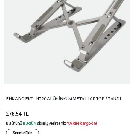
ENKADO EKD-NT20 ALÜMİNYUM METAL LAPTOP STANDI
278,64 TL
Bu ürünü
sipariş verirseniz
YARIN kargoda!
BUGÜN
Sepete Ekle