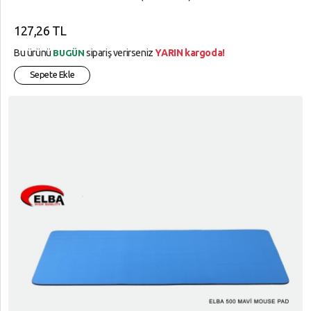
127,26 TL
Bu ürünü
sipariş verirseniz
YARIN kargoda!
BUGÜN
Sepete Ekle