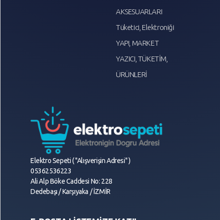
AKSESUARLARI
Tüketici, Elektroniği
YAPI, MARKET
YAZICI, TÜKETİM,
ÜRÜNLERİ
Elektro Sepeti ( "Alışverişin Adresi" )
05362536223
Ali Alp Böke Caddesi No: 228
Dedebaşı / Karşıyaka / İZMİR