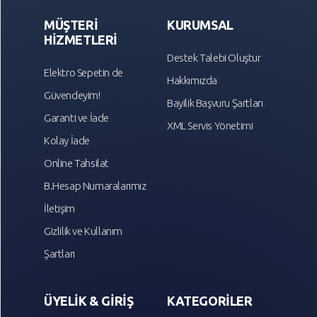
MÜŞTERİ
KURUMSAL
HİZMETLERİ
Destek Talebi Oluştur
Elektro Sepetin de
Hakkımızda
Güvendeyim!
Bayilik Başvuru Şartları
Garanti ve İade
XML Servis Yönetimi
Kolay İade
Online Tahsilat
B.Hesap Numaralarımız
İletişim
Gizlilik ve Kullanım
Şartları
ÜYELİK & GİRİŞ
KATEGORİLER