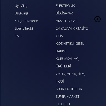
Üye Girişi
ELEKTRONİK
Bayi Girişi
BİLGİSAYAR,
arrow_circle_up
Kargom Nerede
AKSESUARLAR
Sipariş Takibi
EV, YAŞAM, KIRTASİYE,
S.S.S.
OFİS
KOZMETİK, KİŞİSEL,
BAKIM
KURUMSAL, AĞ,
ÜRÜNLERİ
OYUN, MÜZİK, FİLM,
HOBİ
SPOR ,OUTDOOR
SÜPER, MARKET
TELEFON,