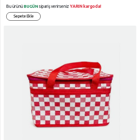
Bu ürünü
sipariş verirseniz
YARIN kargoda!
BUGÜN
Sepete Ekle