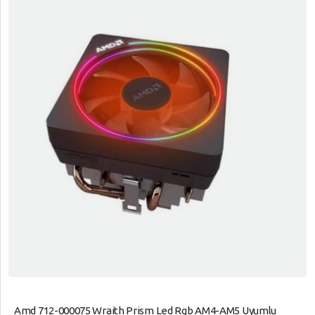
Amd 712-000075 Wraith Prism Led Rgb AM4-AM5 Uyumlu