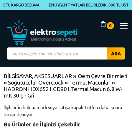
Ü KARGO BEDAVA
EN UYGUN FİYATLARI BELİRLEDİK.. 800 TL ÜSTÜ KAR
Müşteri
Panelim
shopping_bag
0
Yeni
Gelenler
İndirimdekiler
Kategoriye
BİLGİSAYAR, AKSESUARLAR
»
Oem Çevre Birimleri
»
Soğutucular Overclock
»
Termal Macunlar
»
Göre
HADRON HDX6521 GD901 Termal Macun 6.8 W-
Alışveriş
mK 30 g - Gri
Yap
İlgili ürün bulunamadı veya satışa kapalı. Lütfen daha sonra
tekrar deneyin.
ELEKTRONİK
Geri
Geri
Geri
Dön
Dön
Dön
Bu Ürünler de İlginizi Çekebilir
BİLGİSAYAR,