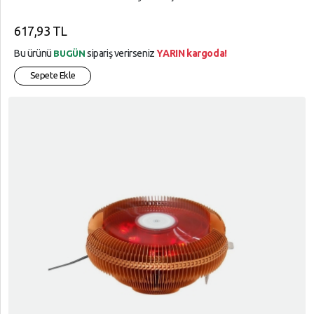
617,93 TL
Bu ürünü
sipariş verirseniz
YARIN kargoda!
BUGÜN
Sepete Ekle