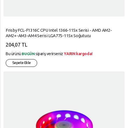
Frisby FCL-F1316C CPU Intel 1366-115x Serisi - AMD AM2-
AM2+-AM3-AM4 Serisi LGA775-115x Soğutucu
204,07 TL
Bu ürünü
sipariş verirseniz
YARIN kargoda!
BUGÜN
Sepete Ekle