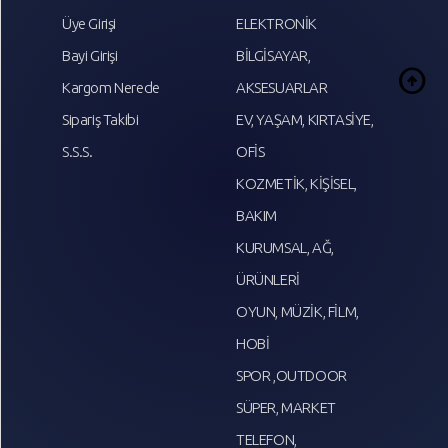
Üye Girişi
ELEKTRONİK
Bayi Girişi
BİLGİSAYAR,
arrow_circle_up
Kargom Nerede
AKSESUARLAR
Sipariş Takibi
EV, YAŞAM, KIRTASİYE,
S.S.S.
OFİS
KOZMETİK, KİŞİSEL,
BAKIM
KURUMSAL, AĞ,
ÜRÜNLERİ
OYUN, MÜZİK, FİLM,
HOBİ
SPOR ,OUTDOOR
SÜPER, MARKET
TELEFON,