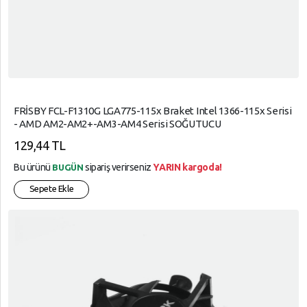
FRİSBY FCL-F1310G LGA775-115x Braket Intel 1366-115x Serisi
- AMD AM2-AM2+-AM3-AM4 Serisi SOĞUTUCU
129,44 TL
Bu ürünü
sipariş verirseniz
YARIN kargoda!
BUGÜN
Sepete Ekle