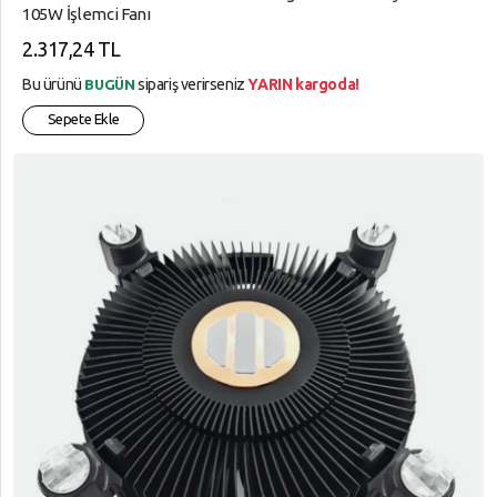
105W İşlemci Fanı
2.317,24 TL
Bu ürünü
sipariş verirseniz
YARIN kargoda!
BUGÜN
Sepete Ekle