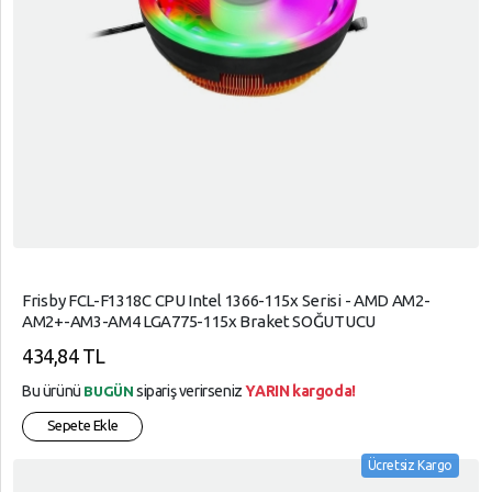
Frisby FCL-F1318C CPU Intel 1366-115x Serisi - AMD AM2-
AM2+-AM3-AM4 LGA775-115x Braket SOĞUTUCU
434,84 TL
Bu ürünü
sipariş verirseniz
YARIN kargoda!
BUGÜN
Sepete Ekle
Ücretsiz Kargo