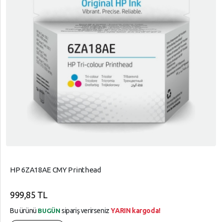
HP 6ZA18AE CMY Printhead
999,85 TL
Bu ürünü
sipariş verirseniz
YARIN kargoda!
BUGÜN