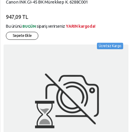
Canon INK GI-45 BK Mürekkep K. 6288C001
947,09 TL
Bu ürünü
sipariş verirseniz
YARIN kargoda!
BUGÜN
Sepete Ekle
Ücretsiz Kargo