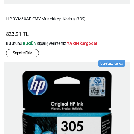
HP 3YM60AE CMY Mürekkep Kartuş (305)
823,91 TL
Bu ürünü
sipariş verirseniz
YARIN kargoda!
BUGÜN
Sepete Ekle
Ücretsiz Kargo