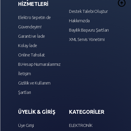
arrow_circle_up
HİZMETLERİ
Destek Talebi Oluştur
Elektro Sepetin de
Hakkımızda
Güvendeyim!
Bayilik Başvuru Şartları
Garanti ve İade
XML Servis Yönetimi
Kolay İade
Online Tahsilat
B.Hesap Numaralarımız
İletişim
Gizlilik ve Kullanım
Şartları
ÜYELİK & GİRİŞ
KATEGORİLER
Üye Girişi
ELEKTRONİK