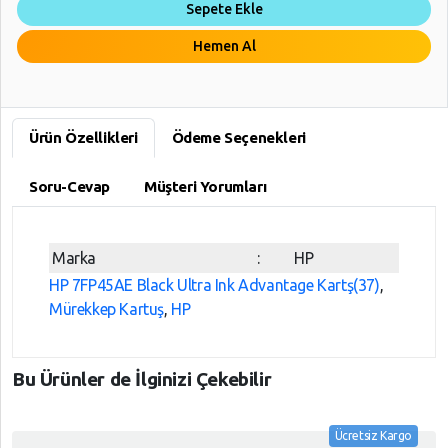
Sepete Ekle
Hemen Al
Ürün Özellikleri
Ödeme Seçenekleri
Soru-Cevap
Müşteri Yorumları
Marka
:
HP
HP 7FP45AE Black Ultra Ink Advantage Kartş(37)
,
Mürekkep Kartuş
,
HP
Bu Ürünler de İlginizi Çekebilir
Ücretsiz Kargo