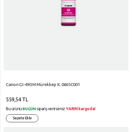
Canon GI-490 M Mürekkep K. 0665C001
559,54 TL
Bu ürünü
sipariş verirseniz
YARIN kargoda!
BUGÜN
Sepete Ekle