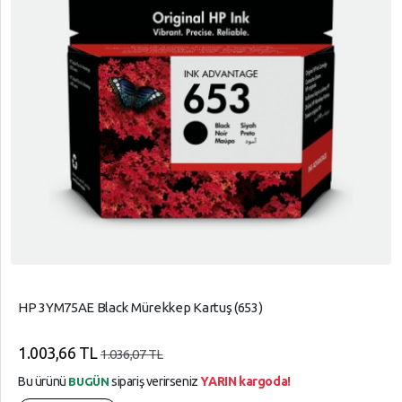
HP 3YM75AE Black Mürekkep Kartuş (653)
1.003,66 TL
1.036,07 TL
Bu ürünü
sipariş verirseniz
YARIN kargoda!
BUGÜN