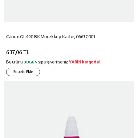
Canon GI-490 BK Mürekkep Kartuş 0663C001
637,06 TL
Bu ürünü
sipariş verirseniz
YARIN kargoda!
BUGÜN
Sepete Ekle