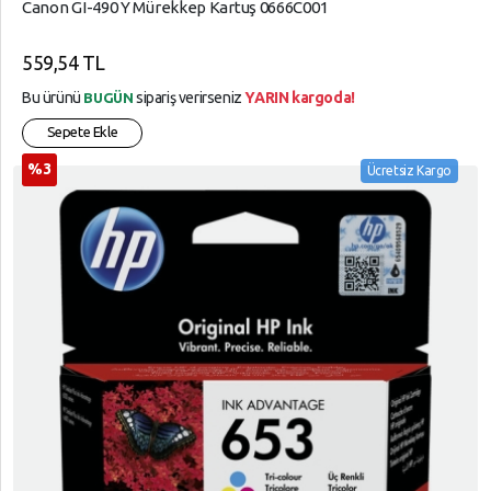
Canon GI-490 Y Mürekkep Kartuş 0666C001
559,54 TL
Bu ürünü
sipariş verirseniz
YARIN kargoda!
BUGÜN
Sepete Ekle
%3
Ücretsiz Kargo