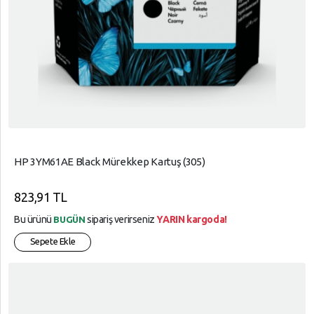
HP 3YM61AE Black Mürekkep Kartuş (305)
823,91 TL
Bu ürünü
sipariş verirseniz
YARIN kargoda!
BUGÜN
Sepete Ekle