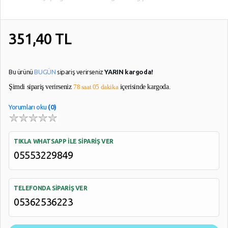
351,40
TL
Bu ürünü
BUGÜN
sipariş verirseniz
YARIN kargoda!
Şimdi sipariş verirseniz
78 saat 05 dakika
içerisinde kargoda.
Yorumları oku
(0)
TIKLA WHATSAPP İLE SİPARİŞ VER
05553229849
TELEFONDA SİPARİŞ VER
05362536223