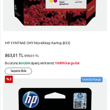
HP 3YM74AE CMY Mürekkep Kartuş (653)
863,01 TL
890,51 TL
Bu ürünü
sipariş verirseniz
YARIN kargoda!
BUGÜN
Sepete Ekle
%3
Ücretsiz Kargo