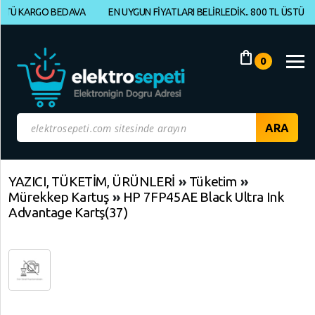
 KARGO BEDAVA
EN UYGUN FİYATLARI BELİRLEDİK.. 800 TL ÜSTÜ KARGO
Müşteri
Panelim
shopping_bag
0
Yeni
Gelenler
İndirimdekiler
Kategoriye
YAZICI, TÜKETİM, ÜRÜNLERİ
»
Tüketim
»
Mürekkep Kartuş
»
HP 7FP45AE Black Ultra Ink
Göre
Advantage Kartş(37)
Alışveriş
Yap
ELEKTRONİK
Geri
Geri
Dön
Dön
BİLGİSAYAR,