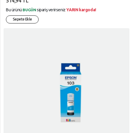
514,94 TL
Bu ürünü
sipariş verirseniz
YARIN kargoda!
BUGÜN
Sepete Ekle