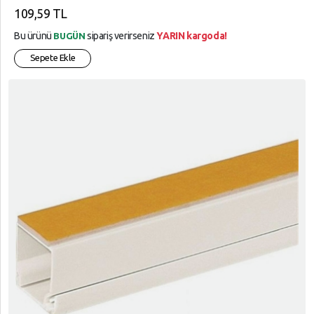
109,59 TL
Bu ürünü
sipariş verirseniz
YARIN kargoda!
BUGÜN
Sepete Ekle