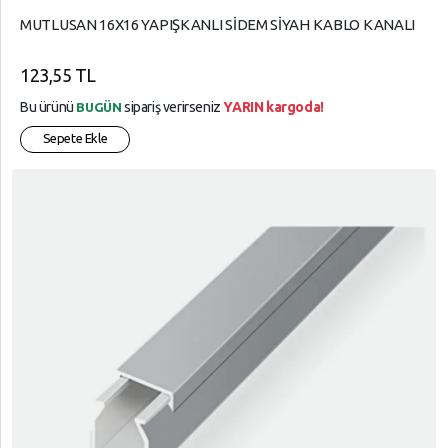
MUTLUSAN 16X16 YAPIŞKANLI SİDEM SİYAH KABLO KANALI
123,55 TL
Bu ürünü
sipariş verirseniz
YARIN kargoda!
BUGÜN
Sepete Ekle