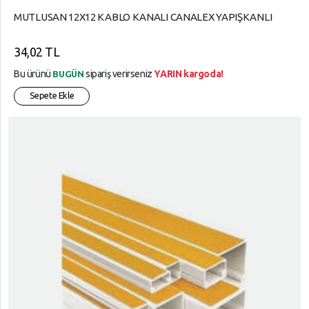
MUTLUSAN 12X12 KABLO KANALI CANALEX YAPIŞKANLI
34,02 TL
Bu ürünü
sipariş verirseniz
YARIN kargoda!
BUGÜN
Sepete Ekle