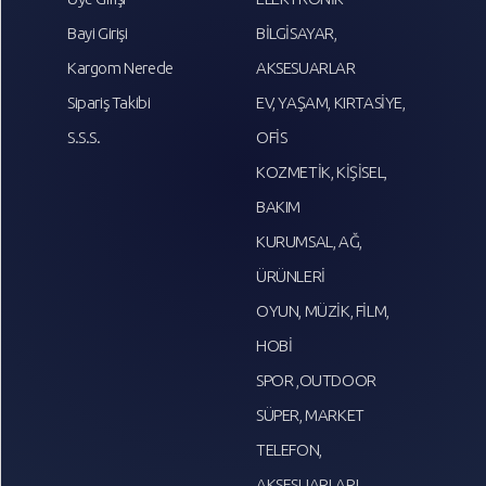
Bayi Girişi
BİLGİSAYAR,
Kargom Nerede
AKSESUARLAR
Sipariş Takibi
EV, YAŞAM, KIRTASİYE,
S.S.S.
OFİS
KOZMETİK, KİŞİSEL,
BAKIM
KURUMSAL, AĞ,
ÜRÜNLERİ
OYUN, MÜZİK, FİLM,
HOBİ
SPOR ,OUTDOOR
SÜPER, MARKET
TELEFON,
AKSESUARLARI