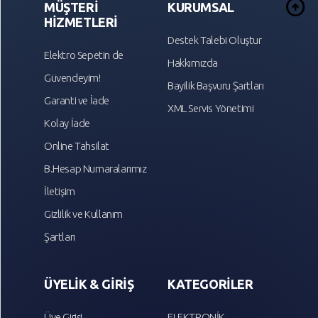
arrow_circle_up
MÜŞTERİ
KURUMSAL
HİZMETLERİ
Destek Talebi Oluştur
Elektro Sepetin de
Hakkımızda
Güvendeyim!
Bayilik Başvuru Şartları
Garanti ve İade
XML Servis Yönetimi
Kolay İade
Online Tahsilat
B.Hesap Numaralarımız
İletişim
Gizlilik ve Kullanım
Şartları
ÜYELİK & GİRİŞ
KATEGORİLER
Üye Girişi
ELEKTRONİK