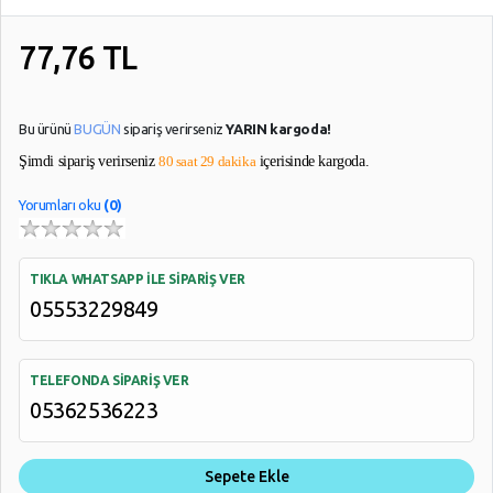
Garanti
Ve
77,76
TL
İade
Bu ürünü
BUGÜN
sipariş verirseniz
YARIN kargoda!
Şimdi sipariş verirseniz
80 saat 29 dakika
içerisinde kargoda.
Yorumları oku
(0)
TIKLA WHATSAPP İLE SİPARİŞ VER
05553229849
TELEFONDA SİPARİŞ VER
05362536223
Sepete Ekle