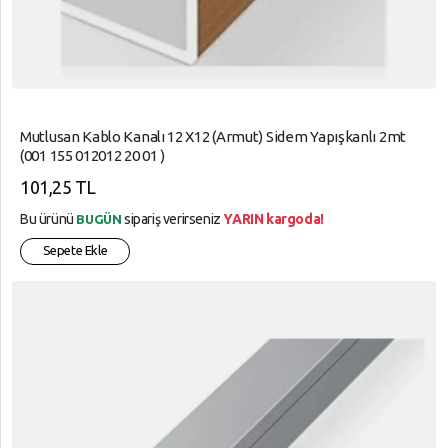
Mutlusan Kablo Kanalı 12 X12 (Armut) Sidem Yapışkanlı 2mt
(001 155 012012 20 01 )
101,25 TL
Bu ürünü
sipariş verirseniz
YARIN kargoda!
BUGÜN
Sepete Ekle