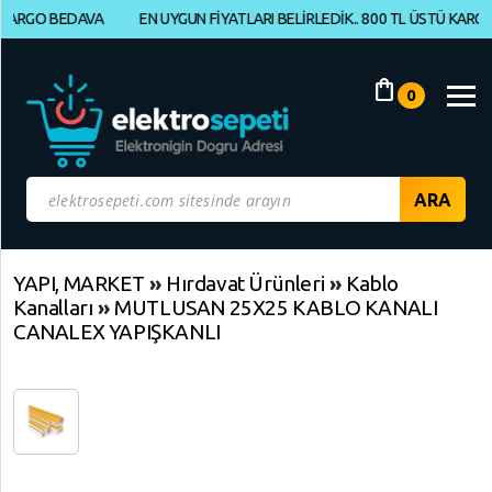
O BEDAVA
EN UYGUN FİYATLARI BELİRLEDİK.. 800 TL ÜSTÜ KARGO BEDA
Müşteri
Panelim
shopping_bag
0
Yeni
Gelenler
İndirimdekiler
Kategoriye
YAPI, MARKET
»
Hırdavat Ürünleri
»
Kablo
Kanalları
»
MUTLUSAN 25X25 KABLO KANALI
Göre
CANALEX YAPIŞKANLI
Alışveriş
Yap
ELEKTRONİK
Geri
Dön
BİLGİSAYAR,