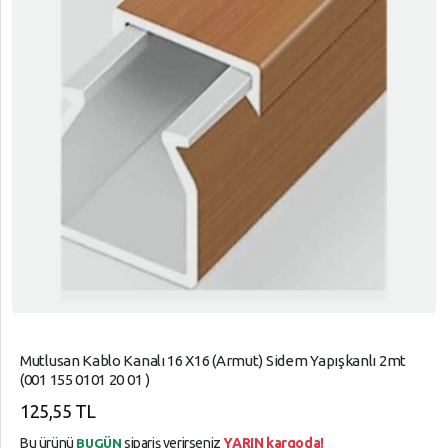
Mutlusan Kablo Kanalı 16 X16 (Armut) Sidem Yapışkanlı 2mt
(001 155 0101 20 01 )
125,55 TL
Bu ürünü
sipariş verirseniz
YARIN kargoda!
BUGÜN