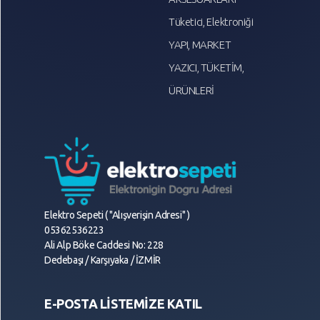
Tüketici, Elektroniği
YAPI, MARKET
YAZICI, TÜKETİM,
ÜRÜNLERİ
Elektro Sepeti ( "Alışverişin Adresi" )
05362536223
Ali Alp Böke Caddesi No: 228
Dedebaşı / Karşıyaka / İZMİR
E-POSTA LİSTEMİZE KATIL