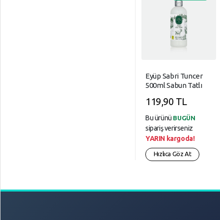
Eyüp Sabri Tuncer
500ml Sabun Tatlı
Badem
119,90 TL
Bu ürünü
BUGÜN
sipariş verirseniz
YARIN kargoda!
Hızlıca Göz At