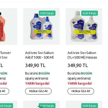
Hızlı Kargo
Hızlı Kargo
 Tuncer
Activex Sıvı Sabun
Activex Sıvı Sabun
 Sıvı
Aktif 1000 - 500 Ml
(1L+500 Ml) Hassas
al
İkili Set
TL
349,90 TL
349,90 TL
ı
Bu ürünü
Bu ürünü
UGÜN
BUGÜN
BUGÜN
seniz
sipariş verirseniz
sipariş verirseniz
oda!
YARIN kargoda!
YARIN kargoda!
z At
Hızlıca Göz At
Hızlıca Göz At
ızlı Kargo
Hızlı Kargo
Hızlı Kargo