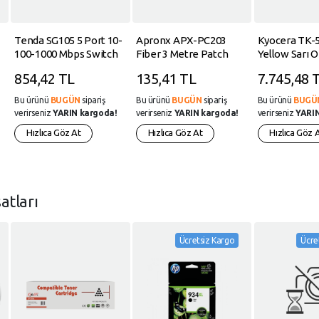
Tenda SG105 5 Port 10-
Apronx APX-PC203
Kyocera TK-
100-1000 Mbps Switch
Fiber 3 Metre Patch
Yellow Sarı O
Plastik Kasa
Cord(SC-LC-MM-DX3.0-
Fotokopi Ton
854,42 TL
135,41 TL
7.745,48 
50mm)
M5521cdn-5
P5021cdn-5
Bu ürünü
BUGÜN
sipariş
Bu ürünü
BUGÜN
sipariş
Bu ürünü
BUGÜ
2.200
verirseniz
YARIN kargoda!
verirseniz
YARIN kargoda!
verirseniz
YARIN
Hızlıca Göz At
Hızlıca Göz At
Hızlıca Göz 
satları
Ücretsiz Kargo
Ücre