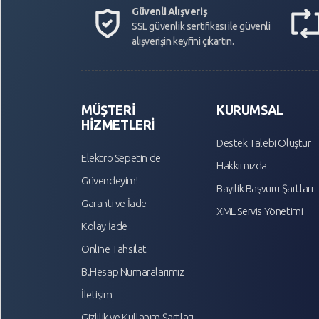
Güvenli Alışveriş
SSL güvenlik sertifikası ile güvenli
alışverişin keyfini çıkartın.
MÜŞTERİ
KURUMSAL
HİZMETLERİ
Destek Talebi Oluştur
Elektro Sepetin de
Hakkımızda
Güvendeyim!
Bayilik Başvuru Şartları
Garanti ve İade
XML Servis Yönetimi
Kolay İade
Online Tahsilat
B.Hesap Numaralarımız
İletişim
Gizlilik ve Kullanım Şartları