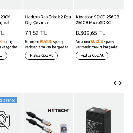
5230Y
Hadron Rca Erkek 2 Rca
Kingston SDCE-256GB
Ca
rjinal
Dişi Çevirici
256GB MicroSDXC
12 
eri Ecosys
Endurance 95R-45W
Mak
TL
71,52 TL
8.309,65 TL
67
521cdw
C10 A1 UHS-I Card Only
021cdw
Hafıza Kartı
N
sipariş
Bu ürünü
BUGÜN
sipariş
Bu ürünü
BUGÜN
sipariş
Bu 
 kargoda!
verirseniz
YARIN kargoda!
verirseniz
YARIN kargoda!
veri
At
Hızlıca Göz At
Hızlıca Göz At
H
%3
tsiz Kargo