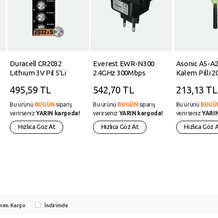
Duracell CR2032
Everest EWR-N300
Asonic AS-A2
Lıthıum 3V Pil 5'li
2.4GHz 300Mbps
Kalem Pilli 2
1xWAN-LAN Dahili
Raket Sinek 
495,59 TL
542,70 TL
213,13 TL
Antenli Repeater+AP
Kablosuz Menzil
Bu ürünü
BUGÜN
sipariş
Bu ürünü
BUGÜN
sipariş
Bu ürünü
BUGÜ
Genişletici
verirseniz
YARIN kargoda!
verirseniz
YARIN kargoda!
verirseniz
YARIN
Hızlıca Göz At
Hızlıca Göz At
Hızlıca Göz 
men Kargo
İndirimde