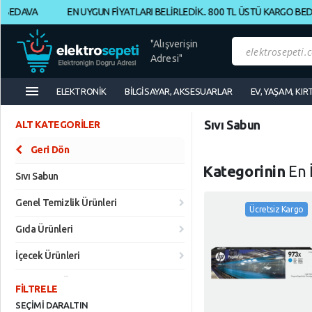
DAVA
EN UYGUN FİYATLARI BELİRLEDİK.. 800 TL ÜSTÜ KARGO BEDAVA
Müşteri
Panelim
"Alışverişin
Adresi"
menu
Yeni
ELEKTRONİK
BİLGİSAYAR, AKSESUARLAR
EV, YAŞAM, KIR
Gelenler
Sıvı Sabun
ALT KATEGORİLER
İndirimdekiler
ELEKTRONİK
Geri Dön
Geri Dön
Kategorinin
En İ
BİLGİSAYAR, AKSESUARLAR
Banyo Ürünleri
Sıvı Sabun
Kategoriye
Göre
EV, YAŞAM, KIRTASİYE, OFİS
Genel Temizlik Ürünleri
Ücretsiz Kargo
Ücretsiz Kargo
Alışveriş
KOZMETİK, KİŞİSEL, BAKIM
Gıda Ürünleri
Yap
KURUMSAL, AĞ, ÜRÜNLERİ
İçecek Ürünleri
ELEKTRONİK
Geri
Geri
OYUN, MÜZİK, FİLM, HOBİ
Kahvaltılık Ürünler
Dön
Dön
FİLTRELE
BİLGİSAYAR,
SEÇİMİ DARALTIN
SPOR ,OUTDOOR