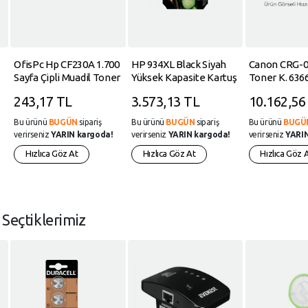
OfisPc Hp CF230A 1.700
HP 934XL Black Siyah
Canon CRG-0
Sayfa Çipli Muadil Toner
Yüksek Kapasite Kartuş
Toner K. 636
P
30A M203DN-M227SDN
C2P23AE
243,17 TL
3.573,13 TL
10.162,56
Bu ürünü
BUGÜN
sipariş
Bu ürünü
BUGÜN
sipariş
Bu ürünü
BUGÜ
verirseniz
YARIN kargoda!
verirseniz
YARIN kargoda!
verirseniz
YARIN
Hızlıca Göz At
Hızlıca Göz At
Hızlıca Göz 
n
Seçtiklerimiz