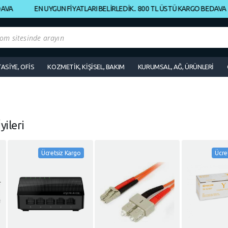
EN UYGUN FİYATLARI BELİRLEDİK.. 800 TL ÜSTÜ KARGO BEDAVA
TASİYE, OFİS
KOZMETİK, KİŞİSEL, BAKIM
KURUMSAL, AĞ, ÜRÜNLERİ
yileri
Ücretsiz Kargo
Ücre