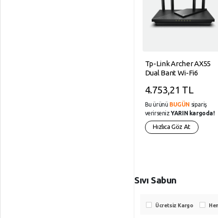
Helta Üzüm Pekmezi
Tp-Link Archer AX55
700 Gr
Dual Bant Wi-Fi6
Router AX3000
114,90 TL
4.753,21 TL
119,90 TL
Bu ürünü
BUGÜN
sipariş
Bu ürünü
BUGÜN
sipariş
verirseniz
YARIN kargoda!
verirseniz
YARIN kargoda!
Hızlıca Göz At
Hızlıca Göz At
Sıvı Sabun
Ücretsiz Kargo
He