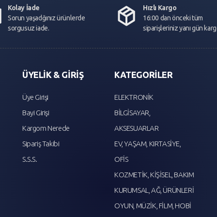
Kolay İade
Hızlı Kargo
Sorun yaşadğınız ürünlerde
16:00 dan önceki tüm
sorgusuz iade.
siparişleriniz yanı gün kar
ÜYELİK & GİRİŞ
KATEGORİLER
Üye Girişi
ELEKTRONİK
Bayi Girişi
BİLGİSAYAR,
Kargom Nerede
AKSESUARLAR
Sipariş Takibi
EV, YAŞAM, KIRTASİYE,
S.S.S.
OFİS
KOZMETİK, KİŞİSEL, BAKIM
KURUMSAL, AĞ, ÜRÜNLERİ
OYUN, MÜZİK, FİLM, HOBİ