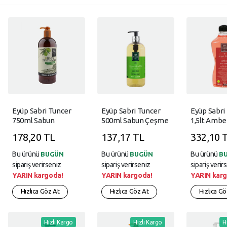
Eyüp Sabri Tuncer
Eyüp Sabri Tuncer
Eyüp Sabri
750ml Sabun
500ml Sabun Çeşme
1,5lt Amber
Zeytinyağlı Pet Şişe
Limonu
Sabun Doğ
178,20 TL
137,17 TL
332,10 
Zeytinyağl
Bu ürünü
Bu ürünü
Bu ürünü
BUGÜN
BUGÜN
B
sipariş verirseniz
sipariş verirseniz
sipariş verir
YARIN kargoda!
YARIN kargoda!
YARIN karg
Hızlıca Göz At
Hızlıca Göz At
Hızlıca Gö
Hızlı Kargo
Hızlı Kargo
H