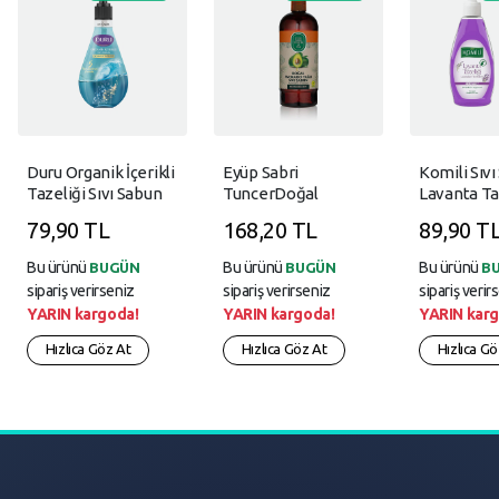
Duru Organik İçerikli
Eyüp Sabri
Komili Sıv
Tazeliği Sıvı Sabun
TuncerDoğal
Lavanta Ta
500Ml Okyanus
Avokado Yağlı Sıvı
Ml
79,90 TL
168,20 TL
89,90 T
Sabun 750 Ml
Bu ürünü
Bu ürünü
Bu ürünü
BUGÜN
BUGÜN
B
sipariş verirseniz
sipariş verirseniz
sipariş verir
YARIN kargoda!
YARIN kargoda!
YARIN karg
Hızlıca Göz At
Hızlıca Göz At
Hızlıca Gö