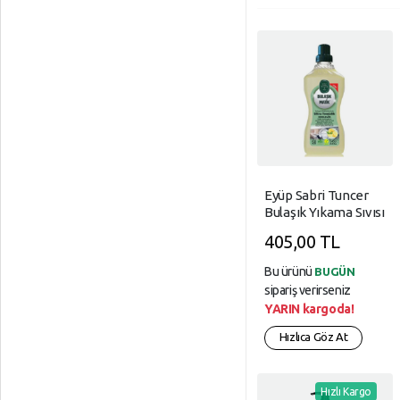
Eyüp Sabri Tuncer
Bulaşık Yıkama Sıvısı
Limon 1.45 L Pet
405,00 TL
Şişe
Bu ürünü
BUGÜN
sipariş verirseniz
YARIN kargoda!
Hızlıca Göz At
Hızlı Kargo