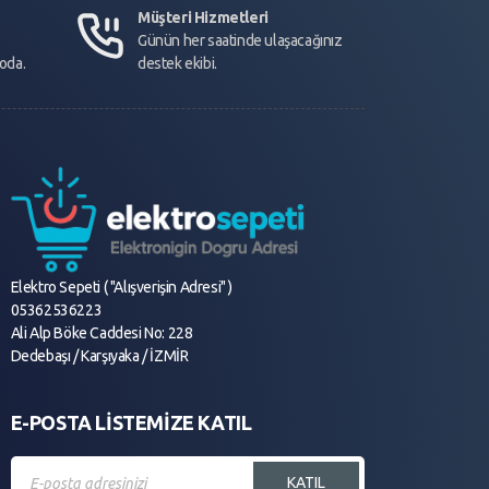
Müşteri Hizmetleri
Günün her saatinde ulaşacağınız
goda.
destek ekibi.
Elektro Sepeti ( "Alışverişin Adresi" )
05362536223
Ali Alp Böke Caddesi No: 228
Dedebaşı / Karşıyaka / İZMİR
E-POSTA LİSTEMİZE KATIL
KATIL