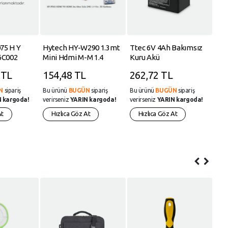
75 H Y
Hytech HY-W290 1.3mt
Ttec 6V 4Ah Bakımsız
SHA
6C002
Mini Hdmi M-M 1.4
Kuru Akü
QC
Versiyon 24k 3d Gold
 TL
154,48 TL
262,72 TL
57
Kablo
N
sipariş
Bu ürünü
BUGÜN
sipariş
Bu ürünü
BUGÜN
sipariş
Bu 
 kargoda!
verirseniz
YARIN kargoda!
verirseniz
YARIN kargoda!
veri
At
Hızlıca Göz At
Hızlıca Göz At
H