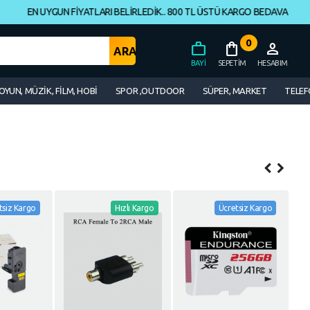
EN UYGUN FİYATLARI BELİRLEDİK.. 800 TL ÜSTÜ KARGO BEDAVA
EN 
0
work
shopping_bag
person
BAYI
SEPETIM
HESABIM
OYUN, MÜZİK, FİLM, HOBİ
SPOR ,OUTDOOR
SÜPER, MARKET
TELEF
tsiz Kargo
Hızlı Kargo
Ücretsiz Kargo