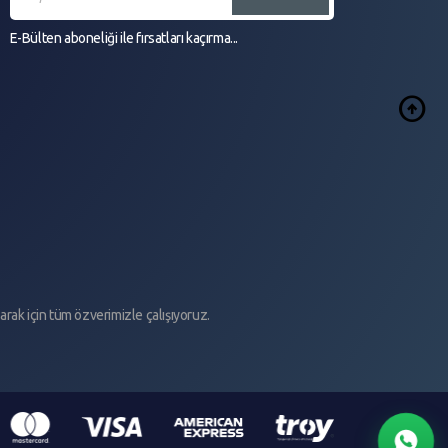
E-Bülten aboneliği ile fırsatları kaçırma...
arrow_circle_up
larak için tüm özverimizle çalışıyoruz.