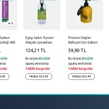
5
ı Sabun
Eyüp Sabri Tuncer
Proson Düşler
zeliği 400
Alaçatı Lavantası
Bahçesi Sıvı Sabun
500Ml Pet Şişe Sıvı
500 Ml,Gold
L
124,21 TL
59,90 TL
Sabun Doğal
Zeytinyağlı
Bu ürünü
Bu ürünü
UGÜN
BUGÜN
BUGÜN
seniz
sipariş verirseniz
sipariş verirseniz
oda!
YARIN kargoda!
YARIN kargoda!
z At
Hızlıca Göz At
Hızlıca Göz At