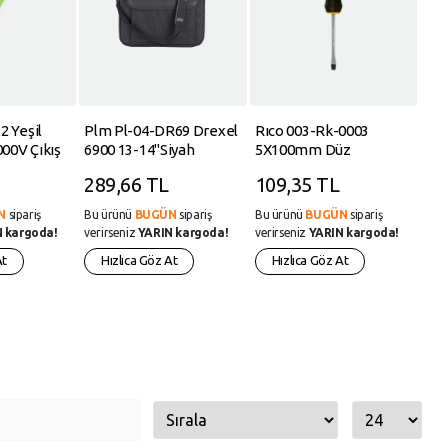
2 Yeşil
Plm Pl-04-DR69 Drexel
Rıco 003-Rk-0003
Kod
000V Çıkış
6900 13-14"Siyah
5X100mm Düz
Ag1
Öldürücü
Notebook Çantası
Tornavida
10'
289,66 TL
109,35 TL
17
N
sipariş
Bu ürünü
BUGÜN
sipariş
Bu ürünü
BUGÜN
sipariş
Bu 
 kargoda!
verirseniz
YARIN kargoda!
verirseniz
YARIN kargoda!
veri
At
Hızlıca Göz At
Hızlıca Göz At
H