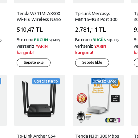
Tenda W311MI AX300
Tp-Link Mercusys
T
Wi-Fi 6 Wireless Nano
MB115-4G 3 Port 300
30
USB Adapter
Mbps Mobil Modem
M
510,47 TL
2.781,11 TL
9
ş
Bu ürünü
sipariş
Bu ürünü
sipariş
B
BUGÜN
BUGÜN
verirseniz
YARIN
verirseniz
YARIN
ve
kargoda!
kargoda!
k
Sepete Ekle
Sepete Ekle
Ücretsiz Kargo
Ücretsiz Kargo
Tp-Link Archer C64
Tenda N301 300 Mbps
T