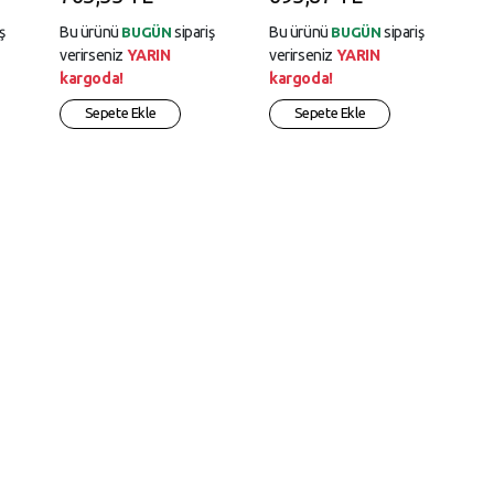
ş
Bu ürünü
sipariş
Bu ürünü
sipariş
BUGÜN
BUGÜN
verirseniz
YARIN
verirseniz
YARIN
kargoda!
kargoda!
Sepete Ekle
Sepete Ekle