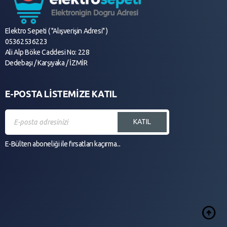
Elektro Sepeti ( "Alışverişin Adresi" )
05362536223
Ali Alp Böke Caddesi No: 228
Dedebaşı / Karşıyaka / İZMİR
E-POSTA LİSTEMİZE KATIL
KATIL
E-Bülten aboneliği ile fırsatları kaçırma...
arrow_circle_up