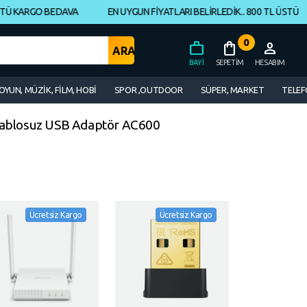
Ü KARGO BEDAVA
EN UYGUN FİYATLARI BELİRLEDİK.. 800 TL ÜSTÜ KAR
0
work
shopping_bag
person
BAYI
SEPETIM
HESABIM
OYUN, MÜZİK, FİLM, HOBİ
SPOR ,OUTDOOR
SÜPER, MARKET
TELEF
Kablosuz USB Adaptör AC600
Ücretsiz Kargo
Ücretsiz Kargo