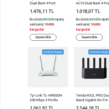
Dual Bant 4 Port
AC10 Dual Bant 4 Po
SÜPER,
Printserver
Gizlilik
Kablosuz Router
Kablosuz Router
MARKET
1.476,11 TL
1.018,07 TL
Kuralları
AC750
AC1200
Menzil
TELEFON,
Genişleticiler
Bu ürünü
sipariş
Bu ürünü
sipari
BUGÜN
BUGÜN
Garanti
AKSESUARLARI
verirseniz
YARIN
verirseniz
YARIN
Ve
Modem
kargoda!
kargoda!
İade
Tüketici,
ve
Sepete Ekle
Sepete Ekle
Elektroniği
Switch
YAPI,
Veri
MARKET
Yedekleme
Ücretsiz Kargo
Ücretsiz Kargo
ve
YAZICI,
Depolama
TÜKETİM,
ÜRÜNLERİ
Tp-Link TL-WR850N
Tenda RX2L PRO Dua
300 Mbps 4 Portlu
Band Gigabit Wi-Fi 6
Router
Router
1.061,92 TL
3.544,18 TL