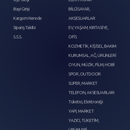
Bayi Girişi
BİLGİSAYAR,
Kargom Nerede
AKSESUARLAR
Sipariş Takibi
EV, YAŞAM, KIRTASİYE,
S.S.S.
OFİS
KOZMETİK, KİŞİSEL, BAKIM
KURUMSAL, AĞ, ÜRÜNLERİ
OYUN, MÜZİK, FİLM, HOBİ
SPOR ,OUTDOOR
SÜPER, MARKET
TELEFON, AKSESUARLARI
Tüketici, Elektroniği
YAPI, MARKET
YAZICI, TÜKETİM,
ÜRÜNLERİ