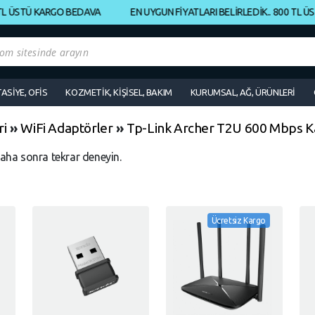
 ÜSTÜ KARGO BEDAVA
EN UYGUN FİYATLARI BELİRLEDİK.. 800 TL ÜST
TASİYE, OFİS
KOZMETİK, KİŞİSEL, BAKIM
KURUMSAL, AĞ, ÜRÜNLERİ
ri
»
WiFi Adaptörler
»
Tp-Link Archer T2U 600 Mbps 
daha sonra tekrar deneyin.
Ücretsiz Kargo