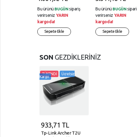
Bu ürünü
sipariş
Bu ürünü
sipari
BUGÜN
BUGÜN
verirseniz
YARIN
verirseniz
YARIN
kargoda!
kargoda!
Sepete Ekle
Sepete Ekle
SON
GEZDİKLERİNİZ
TÜKENDİ
Ücretsiz
Kargo
933,71
TL
Tp-Link Archer T2U