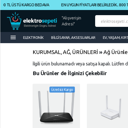
0 TL ÜSTÜ KARGO BEDAVA
EN UYGUN FİYATLARI BELİRLEDİK.. 800 TL
Müşteri
Panelim
"Alışverişin
Adresi"
menu
Yeni
ELEKTRONİK
BİLGİSAYAR, AKSESUARLAR
EV, YAŞAM, KIR
Gelenler
KURUMSAL, AĞ, ÜRÜNLERİ
»
Ağ Ürünle
İndirimdekiler
İlgili ürün bulunamadı veya satışa kapalı. Lütfen 
Bu Ürünler de İlginizi Çekebilir
Kategoriye
Göre
Alışveriş
Ücretsiz Kargo
Yap
ELEKTRONİK
Geri
Geri
Dön
Dön
BİLGİSAYAR,