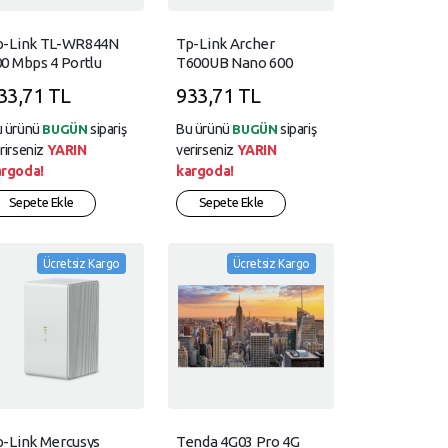
p-Link TL-WR844N
Tp-Link Archer
0 Mbps 4 Portlu
T600UB Nano 600
ulti-Mode Router
Mbps Kablosuz +
33,71 TL
933,71 TL
Bluetooth USB
Adaptör AC600
u ürünü
sipariş
Bu ürünü
sipariş
BUGÜN
BUGÜN
rirseniz
YARIN
verirseniz
YARIN
argoda!
kargoda!
Sepete Ekle
Sepete Ekle
Ücretsiz Kargo
Ücretsiz Kargo
p-Link Mercusys
Tenda 4G03 Pro 4G