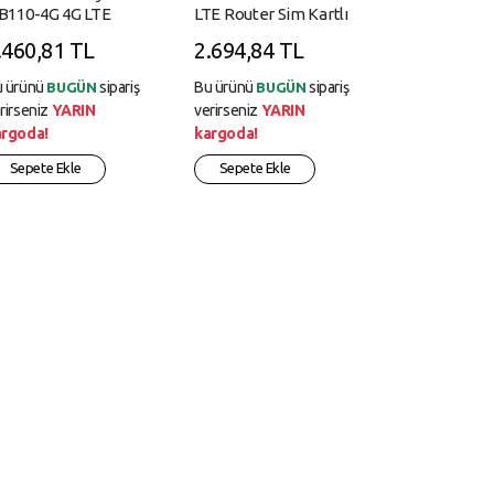
B110-4G 4G LTE
LTE Router Sim Kartlı
uter Sim Kartlı
.460,81 TL
2.694,84 TL
u ürünü
sipariş
Bu ürünü
sipariş
BUGÜN
BUGÜN
rirseniz
YARIN
verirseniz
YARIN
argoda!
kargoda!
Sepete Ekle
Sepete Ekle