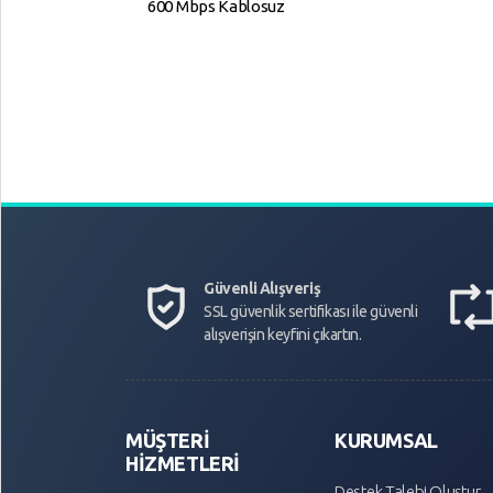
600 Mbps Kablosuz
USB Adaptör AC600
Güvenli Alışveriş
SSL güvenlik sertifikası ile güvenli
alışverişin keyfini çıkartın.
MÜŞTERİ
KURUMSAL
HİZMETLERİ
Destek Talebi Oluştur