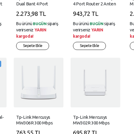
rt
Dual Bant 4 Port
4 Port Router 2 Anten
M
Router AC1200
Ro
2.273,98 TL
943,72 TL
2
ş
Bu ürünü
sipariş
Bu ürünü
sipariş
B
BUGÜN
BUGÜN
verirseniz
YARIN
verirseniz
YARIN
ve
kargoda!
kargoda!
k
Sepete Ekle
Sepete Ekle
l-
Tp-Link Mercusys
Tp-Link Mercusys
MW306R 300 Mbps
MW302R 300 Mbps
Kablosuz Router
Kablosuz Router
763,55 TL
695,87 TL