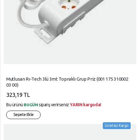
Mutlusan Rı-Tech 3lü 3mt Topraklı Grup Priz (001 175 310002
03 00)
323,19 TL
Bu ürünü
sipariş verirseniz
YARIN kargoda!
BUGÜN
Sepete Ekle
Ücretsiz Kargo