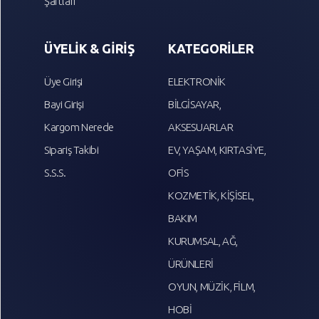
Şartları
ÜYELİK & GİRİŞ
KATEGORİLER
Üye Girişi
ELEKTRONİK
Bayi Girişi
BİLGİSAYAR,
Kargom Nerede
AKSESUARLAR
Sipariş Takibi
EV, YAŞAM, KIRTASİYE,
S.S.S.
OFİS
KOZMETİK, KİŞİSEL,
BAKIM
KURUMSAL, AĞ,
ÜRÜNLERİ
OYUN, MÜZİK, FİLM,
HOBİ