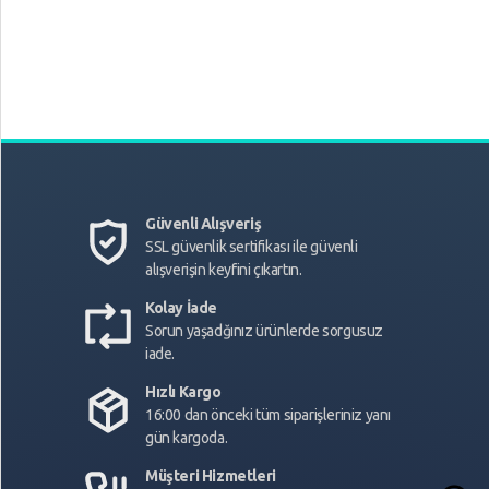
3 M IEC 66884-1:2022
Standartı, FR(Alev Almaz),
Anahtarlı Grup Priz
Güvenli Alışveriş
SSL güvenlik sertifikası ile güvenli
alışverişin keyfini çıkartın.
Kolay İade
Sorun yaşadğınız ürünlerde sorgusuz
iade.
Hızlı Kargo
16:00 dan önceki tüm siparişleriniz yanı
gün kargoda.
Müşteri Hizmetleri