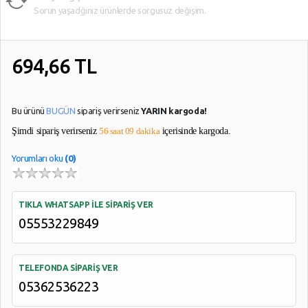
Sorun yaşadğınız ürünlerde sorgusuz değişim.
694,66
TL
Bu ürünü
BUGÜN
sipariş verirseniz
YARIN kargoda!
Şimdi sipariş verirseniz
56 saat 09 dakika
içerisinde kargoda.
Yorumları oku
(0)
TIKLA WHATSAPP İLE SİPARİŞ VER
05553229849
TELEFONDA SİPARİŞ VER
05362536223