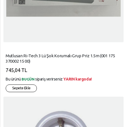
Mutlusan Ri-Tech 3 Lü Şok Korumalı Grup Priz 1.5m (001 175
370002 15 00)
745,04 TL
Bu ürünü
sipariş verirseniz
YARIN kargoda!
BUGÜN
Sepete Ekle