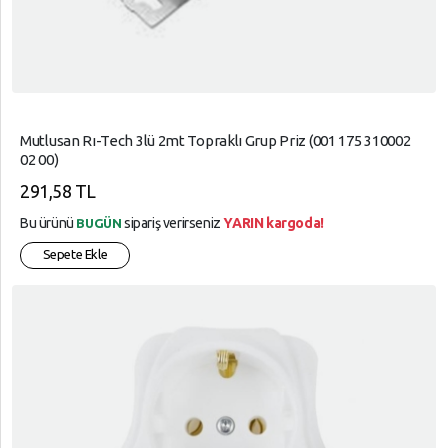
Mutlusan Rı-Tech 3lü 2mt Topraklı Grup Priz (001 175 310002
02 00)
291,58 TL
Bu ürünü
sipariş verirseniz
YARIN kargoda!
BUGÜN
Sepete Ekle