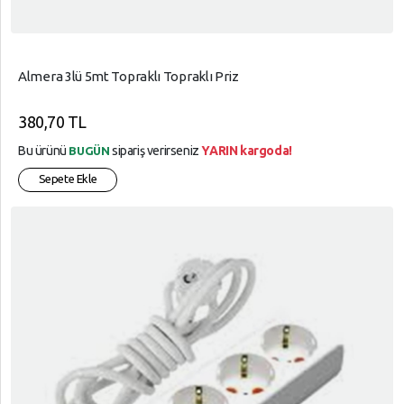
Almera 3lü 5mt Topraklı Topraklı Priz
380,70 TL
Bu ürünü
sipariş verirseniz
YARIN kargoda!
BUGÜN
Sepete Ekle