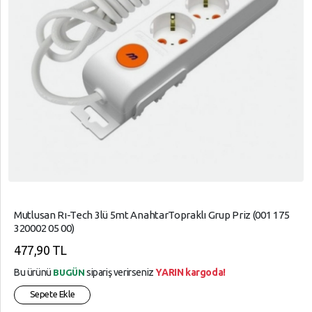
Mutlusan Rı-Tech 3lü 5mt AnahtarTopraklı Grup Priz (001 175
320002 05 00)
477,90 TL
Bu ürünü
sipariş verirseniz
YARIN kargoda!
BUGÜN
Sepete Ekle