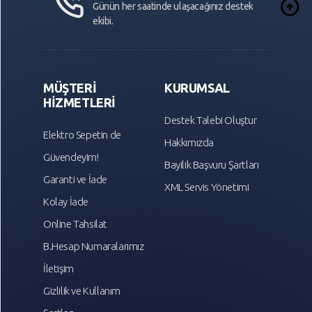
arrow_circle_up
Günün her saatinde ulaşacağınız destek
ekibi.
MÜŞTERİ
KURUMSAL
HİZMETLERİ
Destek Talebi Oluştur
Elektro Sepetin de
Hakkımızda
Güvendeyim!
Bayilik Başvuru Şartları
Garanti ve İade
XML Servis Yönetimi
Kolay İade
Online Tahsilat
B.Hesap Numaralarımız
İletişim
Gizlilik ve Kullanım