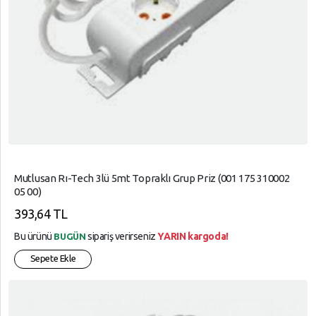
Mutlusan Rı-Tech 3lü 5mt Topraklı Grup Priz (001 175 310002
05 00)
393,64 TL
Bu ürünü
sipariş verirseniz
YARIN kargoda!
BUGÜN
Sepete Ekle