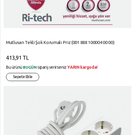
Mutlusan Tekli Şok Korumalı Priz (001 888 100004 00 00)
413,91 TL
Bu ürünü
sipariş verirseniz
YARIN kargoda!
BUGÜN
Sepete Ekle