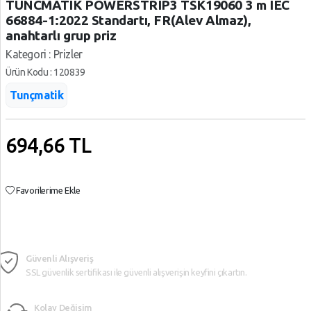
TUNCMATIK POWERSTRIP3 TSK19060 3 m IEC
Oto
SÜPER,
66884-1:2022 Standartı, FR(Alev Almaz),
Aksesuarları
MARKET
Priz
anahtarlı grup priz
Grupları
Oto Ses
TELEFON,
Kategori : Prizler
Görüntü
AKSESUARLARI
Ürün Kodu : 120839
Sistemleri
Tüketici,
Tunçmatik
Yapı
Elektroniği
Gereçleri
YAPI,
694,66
TL
Motor &
MARKET
Mekanik
YAZICI,
Ürünleri
TÜKETİM,
Favorilerime Ekle
ÜRÜNLERİ
Güvenli Alışveriş
SSL güvenlik sertifikası ile güvenli alışverişin keyfini çıkartın.
Kolay Değişim