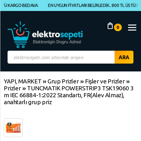
KARGO BEDAVA
EN UYGUN FİYATLARI BELİRLEDİK.. 800 TL ÜSTÜ KARGO 
Müşteri
Panelim
shopping_bag
0
Yeni
Gelenler
İndirimdekiler
Kategoriye
YAPI, MARKET
»
Grup Prizler
»
Fişler ve Prizler
»
Prizler
»
TUNCMATIK POWERSTRIP3 TSK19060 3
Göre
m IEC 66884-1:2022 Standartı, FR(Alev Almaz),
Alışveriş
anahtarlı grup priz
Yap
ELEKTRONİK
Geri
Geri
Geri
Dön
Dön
Dön
BİLGİSAYAR,