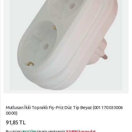
Mutlusan İkili Topraklı Fiş-Priz Düz Tip Beyaz (001 170 033006
00 00)
91,85 TL
Bu ürünü
sipariş verirseniz
YARIN kargoda!
BUGÜN