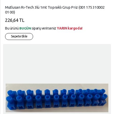
Mutlusan Rı-Tech 3lü 1mt Topraklı Grup Priz (001 175 310002
01 00)
226,64 TL
Bu ürünü
sipariş verirseniz
YARIN kargoda!
BUGÜN
Sepete Ekle