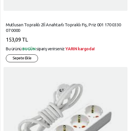
Mutlusan Topraklı 2lİ Anahtarlı Topraklı Fiş, Priz 001 170 0330
07 0000
153,09 TL
Bu ürünü
sipariş verirseniz
YARIN kargoda!
BUGÜN
Sepete Ekle