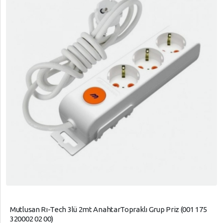
Mutlusan Rı-Tech 3lü 2mt AnahtarTopraklı Grup Priz (001 175
320002 02 00)