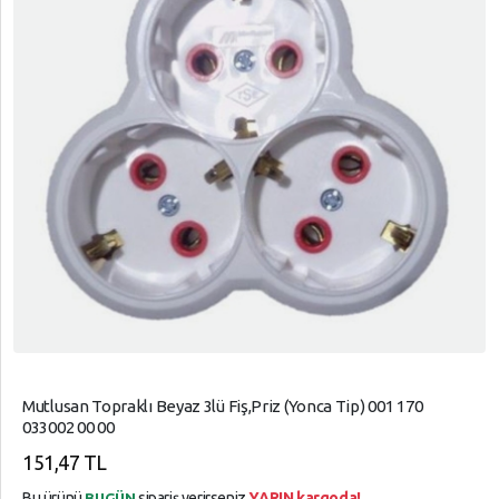
Mutlusan Topraklı Beyaz 3lü Fiş,Priz (Yonca Tip) 001 170
033002 00 00
151,47 TL
Bu ürünü
sipariş verirseniz
YARIN kargoda!
BUGÜN