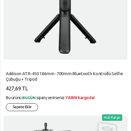
Addison ATR-450 186mm -700mm Bluetooth Kontrollü Selfie
Çubuğu + Tripod
427,69 TL
Bu ürünü
sipariş verirseniz
YARIN kargoda!
BUGÜN
Sepete Ekle
Hızlı Kargo