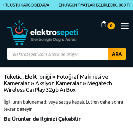
0 TL ÜSTÜ KARGO BEDAVA
EN UYGUN FİYATLARI BELİRLEDİK.. 800 TL Ü
Müşteri
Panelim
shopping_bag
0
Yeni
Gelenler
İndirimdekiler
Kategoriye
Tüketici, Elektroniği
»
Fotoğraf Makinesi ve
Kameralar
»
Aksiyon Kameralar
»
Megatech
Göre
Wireless CarPlay 32gb Aı Box
Alışveriş
Yap
İlgili ürün bulunamadı veya satışa kapalı. Lütfen daha sonra
tekrar deneyin.
ELEKTRONİK
Geri
Geri
Bu Ürünler de İlginizi Çekebilir
Dön
Dön
BİLGİSAYAR,