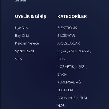
Şartları
ÜYELİK & GİRİŞ
KATEGORİLER
Üye Girişi
ELEKTRONİK
Bayi Girişi
BİLGİSAYAR,
Kargom Nerede
AKSESUARLAR
Sipariş Takibi
EV, YAŞAM, KIRTASİYE,
S.S.S.
OFİS
KOZMETİK, KİŞİSEL,
BAKIM
KURUMSAL, AĞ,
ÜRÜNLERİ
OYUN, MÜZİK, FİLM,
HOBİ