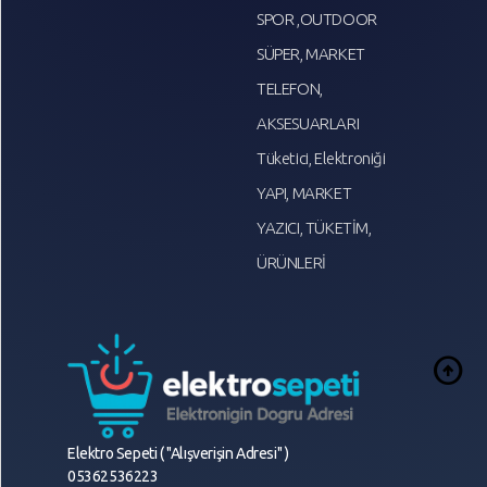
SPOR ,OUTDOOR
SÜPER, MARKET
TELEFON,
AKSESUARLARI
Tüketici, Elektroniği
YAPI, MARKET
YAZICI, TÜKETİM,
ÜRÜNLERİ
arrow_circle_up
Elektro Sepeti ( "Alışverişin Adresi" )
05362536223