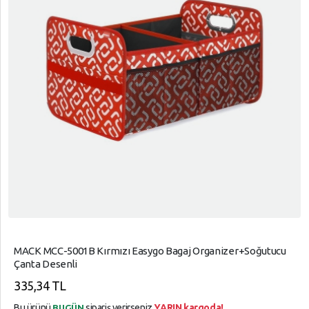
MACK MCC-5001B Kırmızı Easygo Bagaj Organizer+Soğutucu
Çanta Desenli
335,34 TL
Bu ürünü
sipariş verirseniz
YARIN kargoda!
BUGÜN