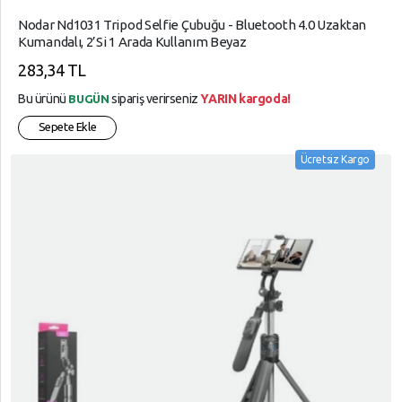
SÜPER,
Cihazı
Nodar Nd1031 Tripod Selfie Çubuğu - Bluetooth 4.0 Uzaktan
MARKET
Kumandalı, 2’si 1 Arada Kullanım Beyaz
Playerlar
TELEFON,
283,34 TL
ve Uydu
AKSESUARLARI
Sistemleri
Bu ürünü
sipariş verirseniz
YARIN kargoda!
BUGÜN
Tüketici,
Projeksiyon
Sepete Ekle
Elektroniği
Ürünleri
Ücretsiz Kargo
YAPI,
Saat ve
MARKET
Uzaktan
Kumandalar
YAZICI,
TÜKETİM,
Televizyon
ÜRÜNLERİ
USB
Ürünleri
USB ve
Kart
Bellek
Ürünleri