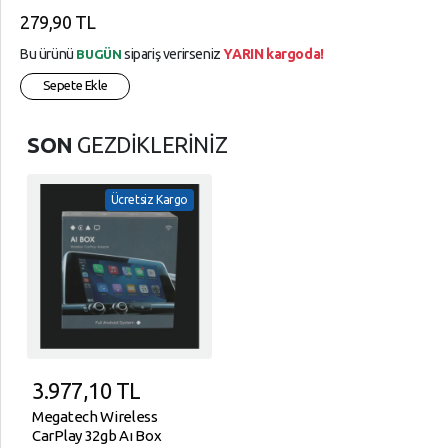
279,90 TL
Bu ürünü
sipariş verirseniz
YARIN kargoda!
BUGÜN
Sepete Ekle
SON
GEZDİKLERİNİZ
Ücretsiz Kargo
3.977,10
TL
Megatech Wireless
CarPlay 32gb Aı Box