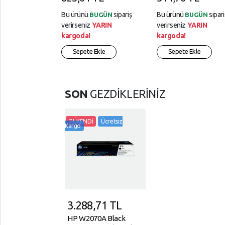
Bu ürünü
sipariş
Bu ürünü
sipari
BUGÜN
BUGÜN
verirseniz
YARIN
verirseniz
YARIN
kargoda!
kargoda!
Sepete Ekle
Sepete Ekle
SON
GEZDİKLERİNİZ
TÜKENDİ
Ücretsiz
Kargo
3.288,71
TL
HP W2070A Black