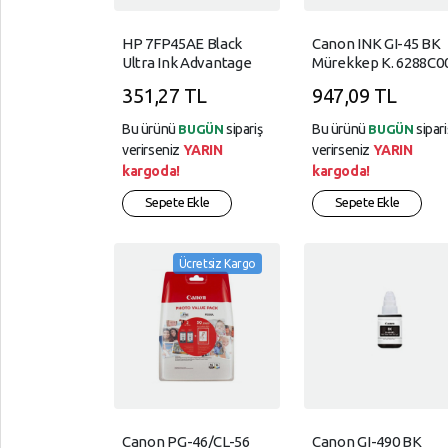
AKSESUARLAR
Çevre
Drum
Baskı
EV,
Etiket
HP 7FP45AE Black
Canon INK GI-45 BK
Birimleri
Ultra Ink Advantage
Mürekkep K. 6288C0
YAŞAM,
Laser
Kartş(37)
KIRTASİYE,
Tüketim
351,27 TL
947,09 TL
Toner
OFİS
TÜKETİM
Bu ürünü
sipariş
Bu ürünü
sipari
BUGÜN
BUGÜN
Mürekkep
KOZMETİK,
ÜRÜNLERİ
verirseniz
YARIN
verirseniz
YARIN
Kartuş
KİŞİSEL,
kargoda!
kargoda!
BAKIM
Yazıcı
Sepete Ekle
Sepete Ekle
Şeridi
KURUMSAL,
AĞ,
ÜRÜNLERİ
Ücretsiz Kargo
YARDIM
OYUN,
VE
MÜZİK,
AYARLAR
FİLM,
HOBİ
Gizlilik
Kuralları
SPOR
,OUTDOOR
Garanti
Canon PG-46/CL-56
Canon GI-490 BK