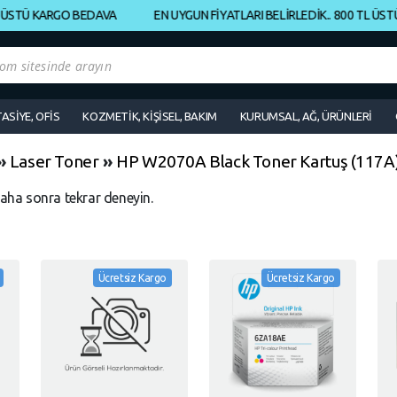
STÜ KARGO BEDAVA
EN UYGUN FİYATLARI BELİRLEDİK.. 800 TL ÜSTÜ K
TASİYE, OFİS
KOZMETİK, KİŞİSEL, BAKIM
KURUMSAL, AĞ, ÜRÜNLERİ
»
Laser Toner
»
HP W2070A Black Toner Kartuş (117A
daha sonra tekrar deneyin.
Ücretsiz Kargo
Ücretsiz Kargo