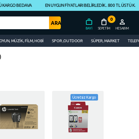
ARGO BEDAVA
EN UYGUN FİYATLARI BELİRLEDİK.. 800 TL ÜSTÜ KARGO
0
work
shopping_bag
person
BAYI
SEPETIM
HESABIM
OYUN, MÜZİK, FİLM, HOBİ
SPOR ,OUTDOOR
SÜPER, MARKET
TELEF
)
Ücretsiz Kargo