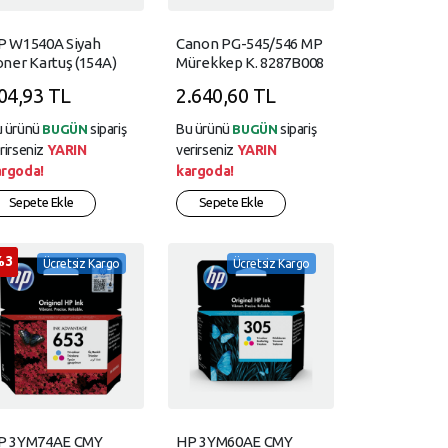
P W1540A Siyah
Canon PG-545/546 MP
ner Kartuş (154A)
Mürekkep K. 8287B008
04,93 TL
2.640,60 TL
u ürünü
sipariş
Bu ürünü
sipariş
BUGÜN
BUGÜN
rirseniz
YARIN
verirseniz
YARIN
argoda!
kargoda!
Sepete Ekle
Sepete Ekle
%3
Ücretsiz Kargo
Ücretsiz Kargo
P 3YM74AE CMY
HP 3YM60AE CMY