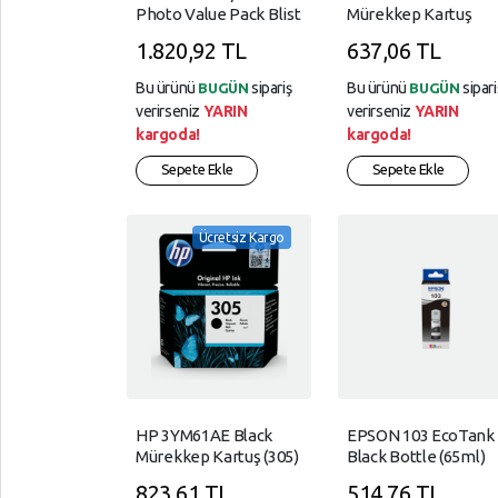
Ve
Photo Value Pack Blist
Mürekkep Kartuş
SÜPER,
İade
0663C001
MARKET
1.820,92 TL
637,06 TL
TELEFON,
Bu ürünü
sipariş
Bu ürünü
sipari
BUGÜN
BUGÜN
AKSESUARLARI
verirseniz
YARIN
verirseniz
YARIN
kargoda!
kargoda!
Tüketici,
Sepete Ekle
Sepete Ekle
Elektroniği
YAPI,
MARKET
Ücretsiz Kargo
YAZICI,
TÜKETİM,
ÜRÜNLERİ
HP 3YM61AE Black
EPSON 103 EcoTank
Mürekkep Kartuş (305)
Black Bottle (65ml)
823,61 TL
514,76 TL