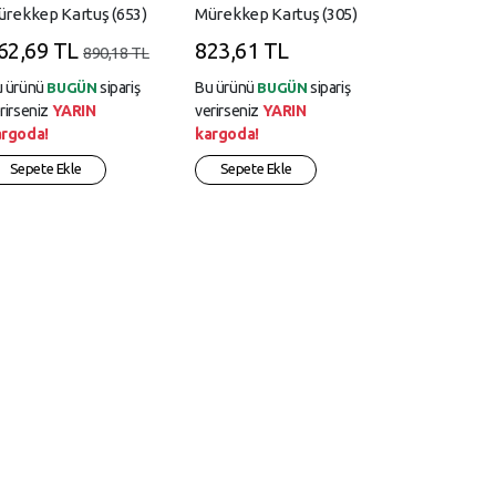
rekkep Kartuş (653)
Mürekkep Kartuş (305)
62,69 TL
823,61 TL
890,18 TL
u ürünü
sipariş
Bu ürünü
sipariş
BUGÜN
BUGÜN
rirseniz
YARIN
verirseniz
YARIN
argoda!
kargoda!
Sepete Ekle
Sepete Ekle