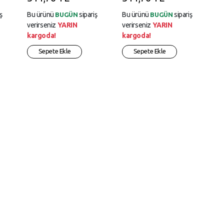
ş
Bu ürünü
sipariş
Bu ürünü
sipariş
BUGÜN
BUGÜN
verirseniz
YARIN
verirseniz
YARIN
kargoda!
kargoda!
Sepete Ekle
Sepete Ekle