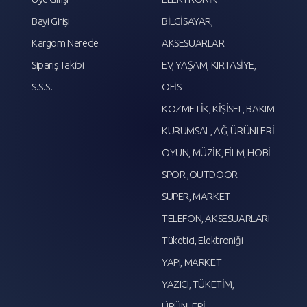
Bayi Girişi
BİLGİSAYAR,
Kargom Nerede
AKSESUARLAR
Sipariş Takibi
EV, YAŞAM, KIRTASİYE,
S.S.S.
OFİS
KOZMETİK, KİŞİSEL, BAKIM
KURUMSAL, AĞ, ÜRÜNLERİ
OYUN, MÜZİK, FİLM, HOBİ
SPOR ,OUTDOOR
SÜPER, MARKET
TELEFON, AKSESUARLARI
Tüketici, Elektroniği
YAPI, MARKET
YAZICI, TÜKETİM,
ÜRÜNLERİ