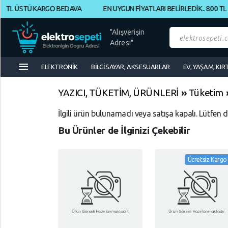
TL ÜSTÜ KARGO BEDAVA
EN UYGUN FİYATLARI BELİRLEDİK.. 800 TL Ü
Müşteri
Panelim
"Alışverişin
Adresi"
menu
Yeni
ELEKTRONİK
BİLGİSAYAR, AKSESUARLAR
EV, YAŞAM, KIR
Gelenler
YAZICI, TÜKETİM, ÜRÜNLERİ
»
Tüketim
İndirimdekiler
İlgili ürün bulunamadı veya satışa kapalı. Lütfen 
Bu Ürünler de İlginizi Çekebilir
Kategoriye
Göre
Alışveriş
Ücretsiz Kargo
Yap
ELEKTRONİK
Geri
Geri
Dön
Dön
BİLGİSAYAR,