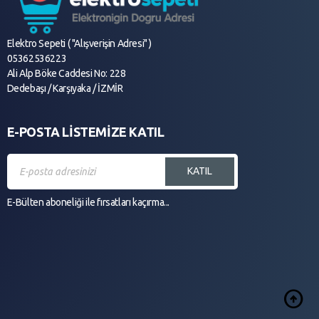
Elektro Sepeti ( "Alışverişin Adresi" )
05362536223
Ali Alp Böke Caddesi No: 228
Dedebaşı / Karşıyaka / İZMİR
E-POSTA LİSTEMİZE KATIL
KATIL
E-Bülten aboneliği ile fırsatları kaçırma...
arrow_circle_up