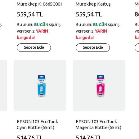
Mürekkep K. 0665C001
Mürekkep Kartuş
Mü
0666C001
559,54 TL
559,54 TL
8
ş
Bu ürünü
sipariş
Bu ürünü
sipariş
B
BUGÜN
BUGÜN
verirseniz
YARIN
verirseniz
YARIN
ve
kargoda!
kargoda!
k
Sepete Ekle
Sepete Ekle
EPSON 103 EcoTank
EPSON 103 EcoTank
Cyan Bottle (65ml)
Magenta Bottle (65ml)
514,76 TL
514,76 TL