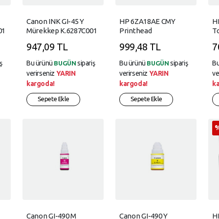
Canon INK GI-45 Y
HP 6ZA18AE CMY
H
01
Mürekkep K.6287C001
Printhead
To
947,09 TL
999,48 TL
7
ş
Bu ürünü
sipariş
Bu ürünü
sipariş
B
BUGÜN
BUGÜN
verirseniz
YARIN
verirseniz
YARIN
ve
kargoda!
kargoda!
k
Sepete Ekle
Sepete Ekle
Canon GI-490 M
Canon GI-490 Y
H