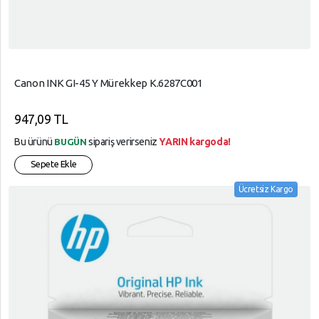
Canon INK GI-45 Y Mürekkep K.6287C001
947,09 TL
Bu ürünü
sipariş verirseniz
YARIN kargoda!
BUGÜN
Sepete Ekle
Ücretsiz Kargo