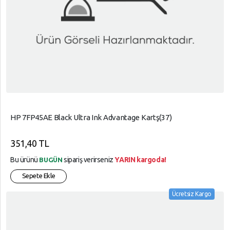
HP 7FP45AE Black Ultra Ink Advantage Kartş(37)
351,40 TL
Bu ürünü
sipariş verirseniz
YARIN kargoda!
BUGÜN
Sepete Ekle
Ücretsiz Kargo