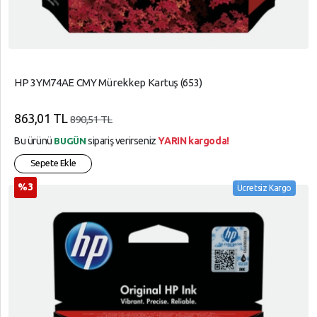
HP 3YM74AE CMY Mürekkep Kartuş (653)
863,01 TL
890,51 TL
Bu ürünü
sipariş verirseniz
YARIN kargoda!
BUGÜN
Sepete Ekle
%3
Ücretsiz Kargo