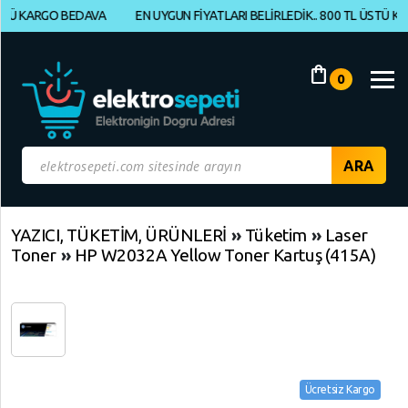
 KARGO BEDAVA
EN UYGUN FİYATLARI BELİRLEDİK.. 800 TL ÜSTÜ KARGO
Müşteri
Panelim
shopping_bag
0
Yeni
Gelenler
İndirimdekiler
Kategoriye
YAZICI, TÜKETİM, ÜRÜNLERİ
»
Tüketim
»
Laser
Toner
»
HP W2032A Yellow Toner Kartuş (415A)
Göre
Alışveriş
Yap
ELEKTRONİK
Geri
Geri
Dön
Dön
Ücretsiz Kargo
BİLGİSAYAR,