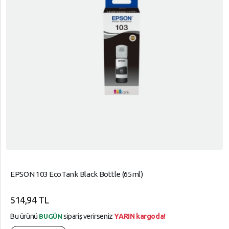
EPSON 103 EcoTank Black Bottle (65ml)
514,94 TL
Bu ürünü
sipariş verirseniz
YARIN kargoda!
BUGÜN