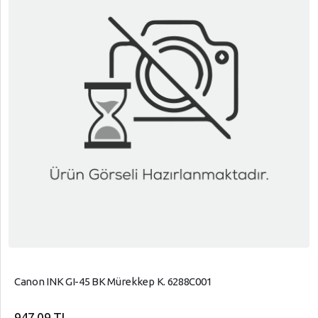
Canon INK GI-45 BK Mürekkep K. 6288C001
947,09 TL