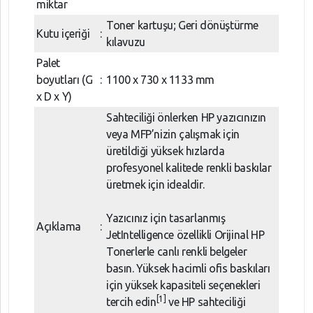
miktar
Toner kartuşu; Geri dönüştürme
Kutu içeriği
:
kılavuzu
Palet
boyutları (G
:
1100 x 730 x 1133 mm
x D x Y)
Sahteciliği önlerken HP yazıcınızın
veya MFP’nizin çalışmak için
üretildiği yüksek hızlarda
profesyonel kalitede renkli baskılar
üretmek için idealdir.
Yazıcınız için tasarlanmış
Açıklama
:
JetIntelligence özellikli Orijinal HP
Tonerlerle canlı renkli belgeler
basın. Yüksek hacimli ofis baskıları
için yüksek kapasiteli seçenekleri
[1]
tercih edin
ve HP sahteciliği