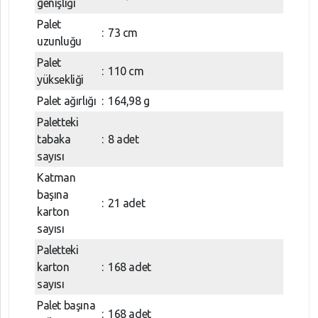
genişliği
Palet
:
73 cm
uzunluğu
Palet
:
110 cm
yüksekliği
Palet ağırlığı
:
164,98 g
Paletteki
tabaka
:
8 adet
sayısı
Katman
başına
:
21 adet
karton
sayısı
Paletteki
karton
:
168 adet
sayısı
Palet başına
:
168 adet