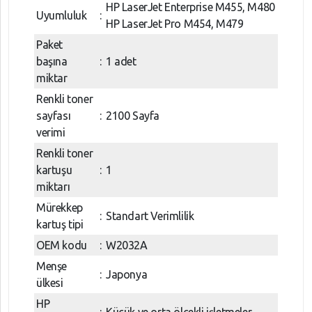
HP LaserJet Enterprise M455, M480
Uyumluluk
:
HP LaserJet Pro M454, M479
Paket
başına
:
1 adet
miktar
Renkli toner
sayfası
:
2100 Sayfa
verimi
Renkli toner
kartuşu
:
1
miktarı
Mürekkep
:
Standart Verimlilik
kartuş tipi
OEM kodu
:
W2032A
Menşe
:
Japonya
ülkesi
HP
:
Küçük ve orta ölçekli işletmeler