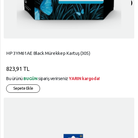
arrow_circle_up
HP 3YM61AE Black Mürekkep Kartuş (305)
823,91 TL
Bu ürünü
sipariş verirseniz
YARIN kargoda!
BUGÜN
Sepete Ekle