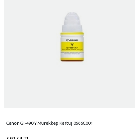
Canon GI-490 Y Mürekkep Kartuş 0666C001
559,54 TL