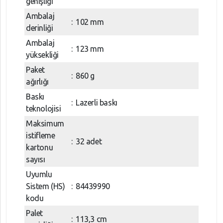
genişliği
Ambalaj
:
102 mm
derinliği
Ambalaj
:
123 mm
yüksekliği
Paket
:
860 g
ağırlığı
Baskı
:
Lazerli baskı
teknolojisi
Maksimum
istifleme
:
32 adet
kartonu
sayısı
Uyumlu
Sistem (HS)
:
84439990
kodu
Palet
:
113,3 cm