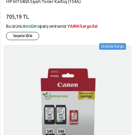
HP W1540A Siyah Toner Kartuş (154A)
705,19 TL
Bu ürünü
sipariş verirseniz
YARIN kargoda!
BUGÜN
Sepete Ekle
Ücretsiz Kargo