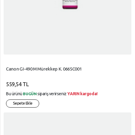
Canon GI-490 M Mürekkep K. 0665C001
559,54 TL
Bu ürünü
sipariş verirseniz
YARIN kargoda!
BUGÜN
Sepete Ekle