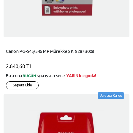
Canon PG-545/546 MP Mürekkep K. 8287B008
2.640,60 TL
Bu ürünü
sipariş verirseniz
YARIN kargoda!
BUGÜN
Sepete Ekle
Ücretsiz Kargo