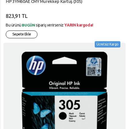
HP 3YM60AE CMY Mürekkep Kartuş (305)
823,91 TL
Bu ürünü
sipariş verirseniz
YARIN kargoda!
BUGÜN
Sepete Ekle
Ücretsiz Kargo