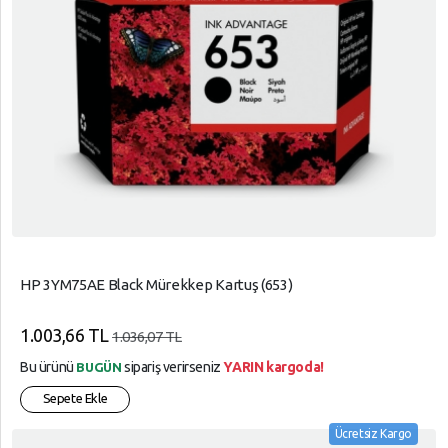
HP 3YM75AE Black Mürekkep Kartuş (653)
1.003,66 TL
1.036,07 TL
Bu ürünü
sipariş verirseniz
YARIN kargoda!
BUGÜN
Sepete Ekle
Ücretsiz Kargo