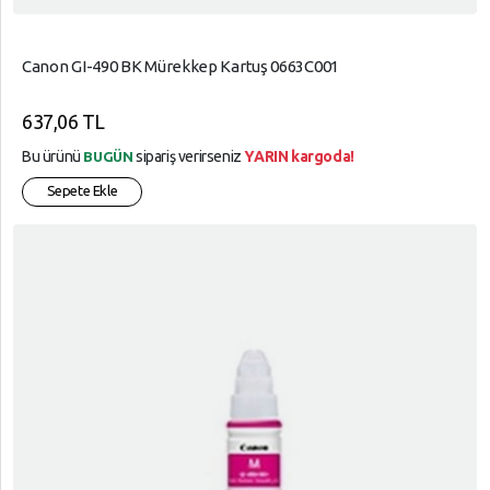
Canon GI-490 BK Mürekkep Kartuş 0663C001
637,06 TL
Bu ürünü
sipariş verirseniz
YARIN kargoda!
BUGÜN
Sepete Ekle