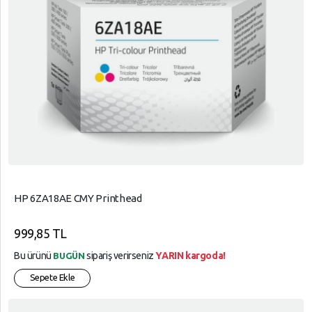
HP 6ZA18AE CMY Printhead
999,85 TL
Bu ürünü
sipariş verirseniz
YARIN kargoda!
BUGÜN
Sepete Ekle